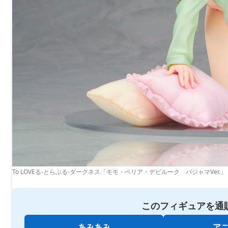
To LOVEる-とらぶる-ダークネス「モモ・ベリア・デビルーク パジャマVer.」
このフィギュアを通
あみあみ
ア