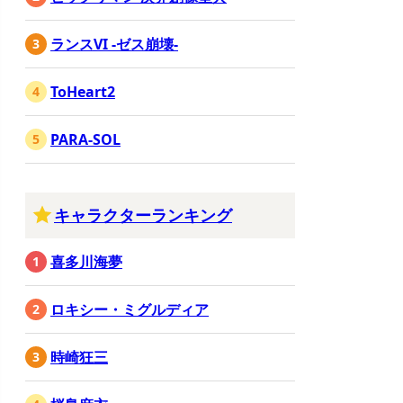
ランスVI -ゼス崩壊-
ToHeart2
PARA-SOL
キャラクターランキング
喜多川海夢
ロキシー・ミグルディア
時崎狂三