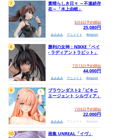
7
素晴らしき日々 ～不連続存
在～「水上由岐」
8月4日予約開始
25,080円
あみあみ
アニメイト
Amazon
8
勝利の女神：NIKKE「ベイ
- ラディアントラビット」
7月13日予約開始
44,000円
あみあみ
アニメイト
Amazon
9
ブラウンダスト2「ビキニ
1
エージェント シルヴィア」
7月6日予約開始
22,000円
あみあみ
アニメイト
Amazon
10
画集 UNREAL「イヴ」