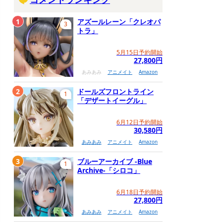
1
アズールレーン「クレオパ
3
トラ」
5月15日予約開始
27,800円
あみあみ
アニメイト
Amazon
2
ドールズフロントライン
1
「デザートイーグル」
6月12日予約開始
30,580円
あみあみ
アニメイト
Amazon
3
ブルーアーカイブ -Blue
1
Archive-「シロコ」
6月18日予約開始
27,800円
あみあみ
アニメイト
Amazon