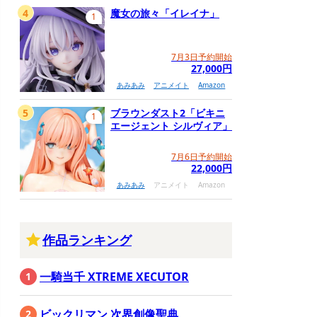
4
魔女の旅々「イレイナ」
1
7月3日予約開始
27,000円
あみあみ
アニメイト
Amazon
5
ブラウンダスト2「ビキニ
1
エージェント シルヴィア」
7月6日予約開始
22,000円
あみあみ
アニメイト
Amazon
作品ランキング
一騎当千 XTREME XECUTOR
ビックリマン 次界創像聖典