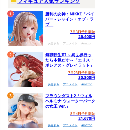
フィギュア人気ランキング
1
勝利の女神：NIKKE「バイ
パー - シャイン・オブ・ラ
ブ」
7月3日予約開始
26,400円
あみあみ
アニメイト
Amazon
2
無職転生III ～異世界行っ
たら本気だす～「エリス・
ボレアス・グレイラット」
7月23日予約開始
30,800円
あみあみ
アニメイト
Amazon
3
ブラウンダスト2「ウィル
ヘルミナ ウォーターパーク
の女王 ver.」
8月4日予約開始
21,670円
あみあみ
アニメイト
Amazon