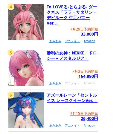
4
To LOVEる-とらぶる- ダー
クネス「ララ・サタリン・
デビルーク 生足バニー
Ver.」
7月29日予約開始
33,000円
あみあみ
アニメイト
Amazon
5
勝利の女神：NIKKE「ドロ
シー－ノスタルジア」
7月3日予約開始
164,890円
あみあみ
アニメイト
Amazon
6
アズールレーン「セントル
イス レースクイーンVer.」
7月15日予約開始
26,400円
あみあみ
アニメイト
Amazon