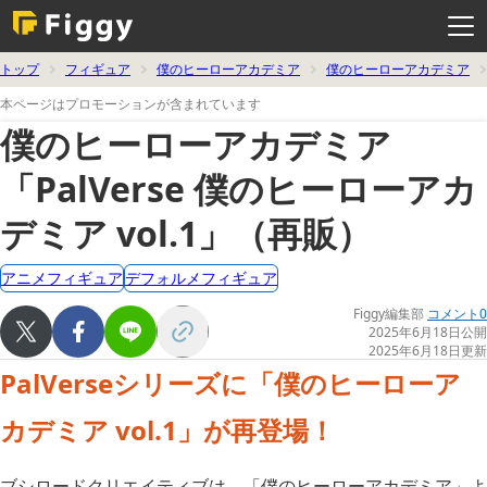
メ
ニ
ュ
ー
を
トップ
フィギュア
僕のヒーローアカデミア
僕のヒーローアカデミア
開
く
本ページはプロモーションが含まれています
僕のヒーローアカデミア
「PalVerse 僕のヒーローアカ
デミア vol.1」（再販）
アニメフィギュア
デフォルメフィギュア
Figgy編集部
コメント0
2025年6月18日公開
2025年6月18日更新
PalVerseシリーズに「僕のヒーローア
カデミア vol.1」が再登場！
ブシロードクリエイティブは、「僕のヒーローアカデミア」よ