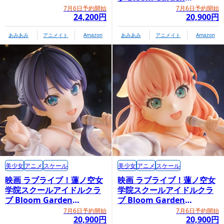
Party「大沢瑠璃乃」
7月6日予約開始
7月6日予約開始
24,200円
20,900円
あみあみ
アニメイト
Amazon
あみあみ
アニメイト
Amazon
美少女
アニメ
スケール
美少女
アニメ
スケール
映画 ラブライブ！蓮ノ空女
映画 ラブライブ！蓮ノ空女
学院スクールアイドルクラ
学院スクールアイドルクラ
ブ Bloom Garden
ブ Bloom Garden
Party「村野さやか」
Party「日野下花帆」
7月6日予約開始
7月6日予約開始
20,900円
20,900円