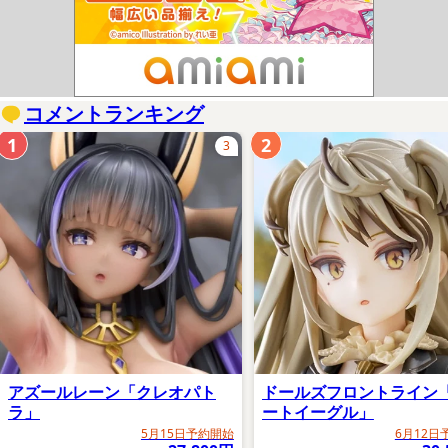
コメントランキング
1
2
3
アズールレーン「クレオパト
ドールズフロントライン
ラ」
ートイーグル」
5月15日予約開始
6月12日