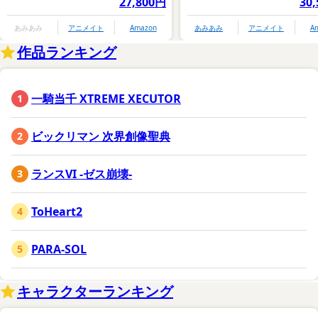
27,800円
30
あみあみ
アニメイト
Amazon
あみあみ
アニメイト
A
作品ランキング
一騎当千 XTREME XECUTOR
ビックリマン 次界創像聖典
ランスVI -ゼス崩壊-
ToHeart2
PARA-SOL
キャラクターランキング