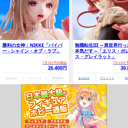
勝利の女神：NIKKE「バイパ
無職転生III ～異世界行
ー - シャイン・オブ・ラブ」
本気だす～「エリス・ボ
ス・グレイラット」
7月3日予約開始
7月23日
26,400円
30
あみあみ
アニメイト
Amazon
あみあみ
アニメイト
A