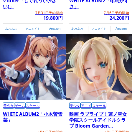
VTuber「しぐれうい(9さ
WHITE ALBUM2「冬馬かず
い)」
さ」
7月31日予約開始
7月6日予約開始
19,800円
24,200円
あみあみ
アニメイト
Amazon
あみあみ
アニメイト
Amazon
美少女
ゲーム
スケール
美少女
アニメ
スケール
WHITE ALBUM2「小木曽雪
映画 ラブライブ！蓮ノ空女
菜」
学院スクールアイドルクラ
ブ Bloom Garden
Party「大沢瑠璃乃」