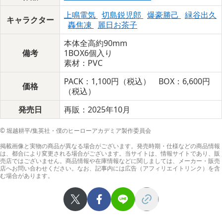
上鳴電気
切島鋭児郎
爆豪勝己
緑谷出久
キャラクター
轟焦凍
麗日お茶子
本体全高約90mm
備考
1BOX6個入り
素材：PVC
PACK：1,100円（税込） BOX：6,600円
価格
（税込）
発売日
再販：2025年10月
© 堀越耕平/集英社・僕のヒーローアカデミア製作委員会
掲載画像と実物の商品が異なる場合がございます。発売時期・仕様などの商品情報
は、都合により変更される場合がございます。当サイトは、情報サイトであり、販
売店ではございません。商品情報や在庫情報などに関しましては、メーカー・販売
店へお問い合わせください。なお、記事内には広告（アフィリエイトリンク）を含
む場合があります。