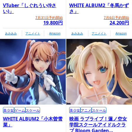
VTuber「しぐれうい(9さ
WHITE ALBUM2「冬馬かず
い)」
さ」
7月31日予約開始
7月6日予約開始
19,800円
24,200円
あみあみ
アニメイト
Amazon
あみあみ
アニメイト
Amazon
美少女
ゲーム
スケール
美少女
アニメ
スケール
WHITE ALBUM2「小木曽雪
映画 ラブライブ！蓮ノ空女
菜」
学院スクールアイドルクラ
ブ Bloom Garden