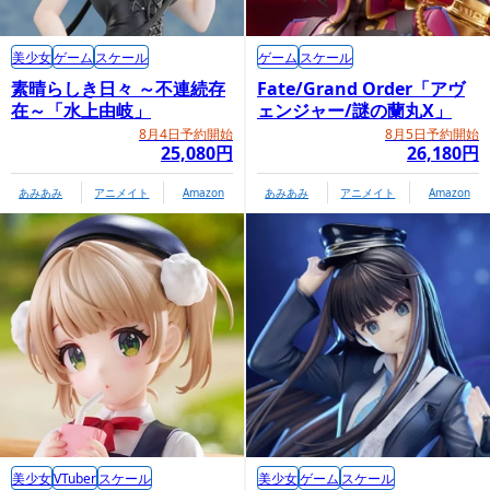
美少女
ゲーム
スケール
ゲーム
スケール
素晴らしき日々 ～不連続存
Fate/Grand Order「アヴ
在～「水上由岐」
ェンジャー/謎の蘭丸X」
8月4日予約開始
8月5日予約開始
25,080円
26,180円
あみあみ
アニメイト
Amazon
あみあみ
アニメイト
Amazon
美少女
VTuber
スケール
美少女
ゲーム
スケール