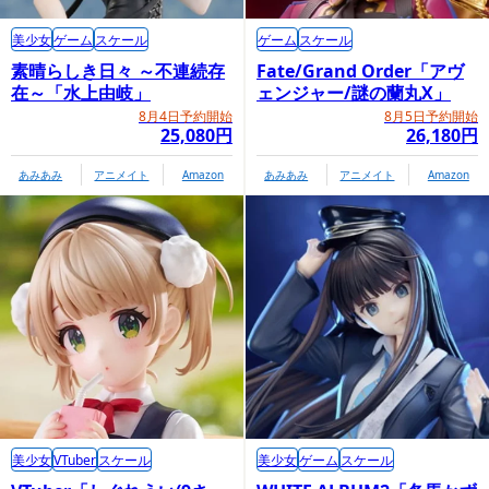
美少女
ゲーム
スケール
ゲーム
スケール
素晴らしき日々 ～不連続存
Fate/Grand Order「アヴ
在～「水上由岐」
ェンジャー/謎の蘭丸X」
8月4日予約開始
8月5日予約開始
25,080円
26,180円
あみあみ
アニメイト
Amazon
あみあみ
アニメイト
Amazon
美少女
VTuber
スケール
美少女
ゲーム
スケール