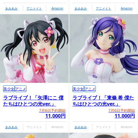
あみあみ
アニメイト
Amazon
あみあみ
アニメイト
Amazon
美少女
アニメ
美少女
アニメ
ラブライブ！「矢澤にこ 僕
ラブライブ！「東條 希 僕た
たちはひとつの光ver.」
ちはひとつの光ver.」
7月6日予約開始
7月6日予約開始
11,000円
11,000円
あみあみ
アニメイト
Amazon
あみあみ
アニメイト
Amazon