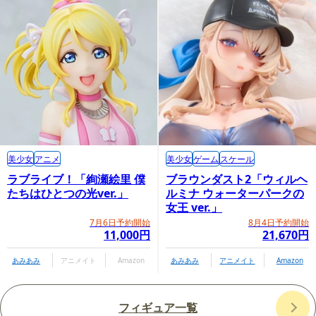
美少女
アニメ
美少女
ゲーム
スケール
ラブライブ！「絢瀬絵里 僕
ブラウンダスト2「ウィルヘ
たちはひとつの光ver.」
ルミナ ウォーターパークの
女王 ver.」
7月6日予約開始
8月4日予約開始
11,000円
21,670円
あみあみ
アニメイト
Amazon
あみあみ
アニメイト
Amazon
フィギュア一覧