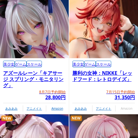
美少女
ゲーム
スケール
美少女
ゲーム
スケール
アズールレーン「キアサー
勝利の女神：NIKKE「レッ
ジ スプリング・モニタリン
ドフード：レトロデイズ」
グ」
8月7日予約開始
7月15日予約開始
28,800円
31,350円
あみあみ
アニメイト
Amazon
あみあみ
アニメイト
Amazon
NEW
NEW