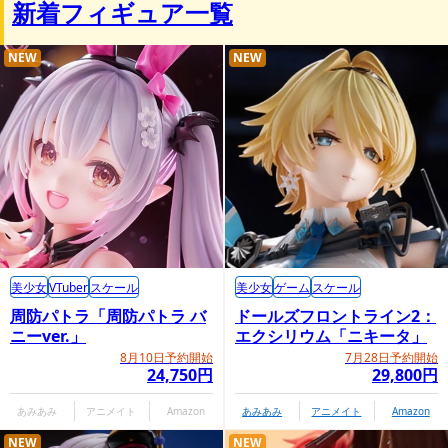
新着フィギュア一覧
NEW
NEW
美少女
VTuber
スケール
美少女
ゲーム
スケール
周防パトラ「周防パトラ バ
ドールズフロントライン2：
ニーver.」
エクシリウム「ニキータ」
8月10日予約開始
7月28日予約開始
24,750円
29,800円
あみあみ
アニメイト
Amazon
あみあみ
アニメイト
Amazon
NEW
NEW