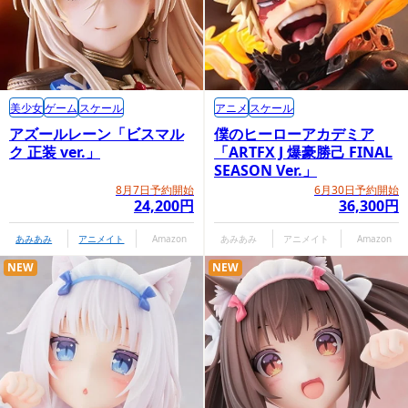
美少女
ゲーム
スケール
アニメ
スケール
アズールレーン「ビスマル
僕のヒーローアカデミア
ク 正装 ver.」
「ARTFX J 爆豪勝己 FINAL
SEASON Ver.」
8月7日予約開始
6月30日予約開始
24,200円
36,300円
あみあみ
アニメイト
Amazon
あみあみ
アニメイト
Amazon
NEW
NEW