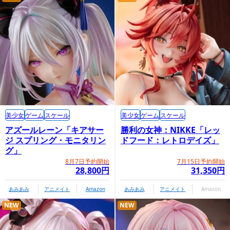
美少女
ゲーム
スケール
美少女
ゲーム
スケール
アズールレーン「キアサー
勝利の女神：NIKKE「レッ
ジ スプリング・モニタリン
ドフード：レトロデイズ」
グ」
8月7日予約開始
7月15日予約開始
28,800円
31,350円
あみあみ
アニメイト
Amazon
あみあみ
アニメイト
Amazon
NEW
NEW