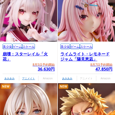
美少女
ゲーム
スケール
美少女
ゲーム
スケール
崩壊：スターレイル「火
ライムライト・レモネード
花」
ジャム「陽見恵凪」
8月5日予約開始
8月7日予約開始
36,630円
47,850円
あみあみ
アニメイト
Amazon
あみあみ
アニメイト
Amazon
NEW
NEW