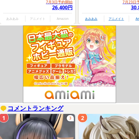
7月3日予約開始
7月23日
26,400円
30
あみあみ
アニメイト
Amazon
あみあみ
アニメイト
A
コメントランキング
1
2
3