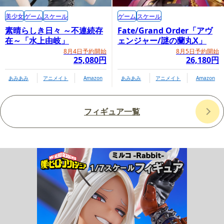
美少女
ゲーム
スケール
ゲーム
スケール
素晴らしき日々 ～不連続存
Fate/Grand Order「アヴ
在～「水上由岐」
ェンジャー/謎の蘭丸X」
8月4日予約開始
8月5日予約開始
25,080円
26,180円
あみあみ
アニメイト
Amazon
あみあみ
アニメイト
Amazon
フィギュア一覧