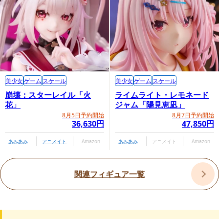
美少女
ゲーム
スケール
美少女
ゲーム
スケール
崩壊：スターレイル「火
ライムライト・レモネード
花」
ジャム「陽見恵凪」
8月5日予約開始
8月7日予約開始
36,630円
47,850円
あみあみ
アニメイト
Amazon
あみあみ
アニメイト
Amazon
関連フィギュア一覧