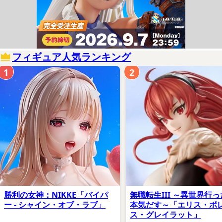
フィギュア人気ランキング
1
2
勝利の女神：NIKKE「バイパ
無職転生III ～異世界行
ー - シャイン・オブ・ラブ」
本気だす～「エリス・ボ
ス・グレイラット」