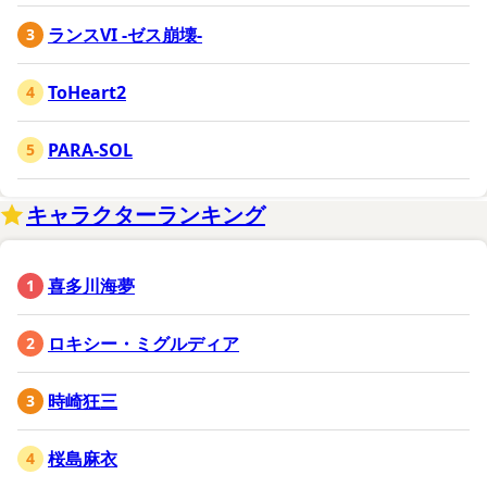
ランスVI -ゼス崩壊-
ToHeart2
PARA-SOL
キャラクターランキング
喜多川海夢
ロキシー・ミグルディア
時崎狂三
桜島麻衣