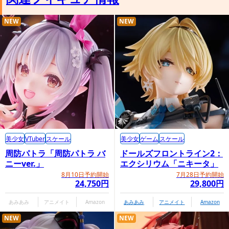
NEW
NEW
美少女
VTuber
スケール
美少女
ゲーム
スケール
周防パトラ「周防パトラ バ
ドールズフロントライン2：
ニーver.」
エクシリウム「ニキータ」
8月10日予約開始
7月28日予約開始
24,750円
29,800円
あみあみ
アニメイト
Amazon
あみあみ
アニメイト
Amazon
NEW
NEW