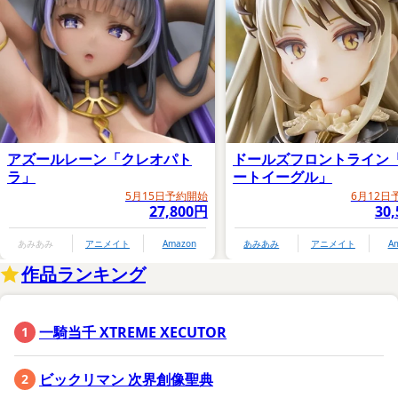
アズールレーン「クレオパト
ドールズフロントライン
ラ」
ートイーグル」
5月15日予約開始
6月12日
27,800円
30
あみあみ
アニメイト
Amazon
あみあみ
アニメイト
A
作品ランキング
一騎当千 XTREME XECUTOR
ビックリマン 次界創像聖典