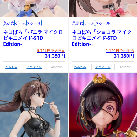
美少女
ゲーム
スケール
美少女
ゲーム
スケール
ネコぱら「バニラ マイクロ
ネコぱら「ショコラ マイク
ビキニメイド-STD
ロビキニメイド-STD
Edition-」
Edition-」
6月26日予約開始
6月26日予約開始
31,350円
31,350円
あみあみ
アニメイト
Amazon
あみあみ
アニメイト
Amazon