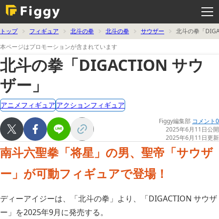
メ
ニ
ュ
ー
を
トップ
フィギュア
北斗の拳
北斗の拳
サウザー
北斗の拳「DIG
開
く
本ページはプロモーションが含まれています
北斗の拳「DIGACTION サウ
ザー」
アニメフィギュア
アクションフィギュア
Figgy編集部
コメント0
2025年6月11日公開
2025年6月11日更新
南斗六聖拳「将星」の男、聖帝「サウザ
ー」が可動フィギュアで登場！
ディーアイジーは、「北斗の拳」より、「DIGACTION サウザ
ー」を2025年9月に発売する。