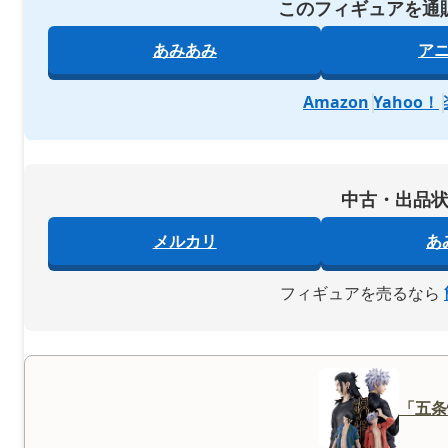
このフィギュアを通
あみあみ
ア
Amazon
Yahoo！
中古・出品
メルカリ
あ
フィギュアを売るなら
「五条