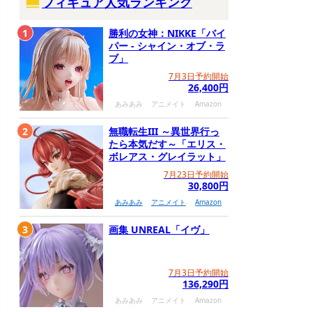
フィギュア人気ランキング
1
勝利の女神：NIKKE「バイ
パー - シャイン・オブ・ラ
ブ」
7月3日予約開始
26,400円
あみあみ
アニメイト
Amazon
2
無職転生III ～異世界行っ
たら本気だす～「エリス・
ボレアス・グレイラット」
7月23日予約開始
30,800円
あみあみ
アニメイト
Amazon
3
画集 UNREAL「イヴ」
7月3日予約開始
136,290円
あみあみ
アニメイト
Amazon