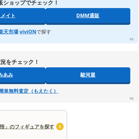
販ショップでチェック！
ニメイト
DMM通販
楽天市場
viviON
で探す
状況をチェック！
みあみ
駿河屋
簡単無料査定（もえたく）
悟」のフィギュアを探す