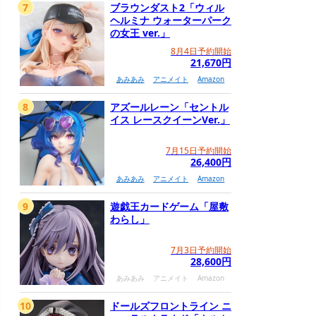
7
ブラウンダスト2「ウィル
ヘルミナ ウォーターパーク
の女王 ver.」
8月4日予約開始
21,670円
あみあみ
アニメイト
Amazon
8
アズールレーン「セントル
イス レースクイーンVer.」
7月15日予約開始
26,400円
あみあみ
アニメイト
Amazon
9
遊戯王カードゲーム「屋敷
わらし」
7月3日予約開始
28,600円
あみあみ
アニメイト
Amazon
10
ドールズフロントライン ニ