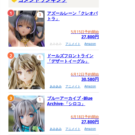
1
アズールレーン「クレオパ
3
トラ」
5月15日予約開始
27,800円
あみあみ
アニメイト
Amazon
2
ドールズフロントライン
1
「デザートイーグル」
6月12日予約開始
30,580円
あみあみ
アニメイト
Amazon
3
ブルーアーカイブ -Blue
1
Archive-「シロコ」
6月18日予約開始
27,800円
あみあみ
アニメイト
Amazon