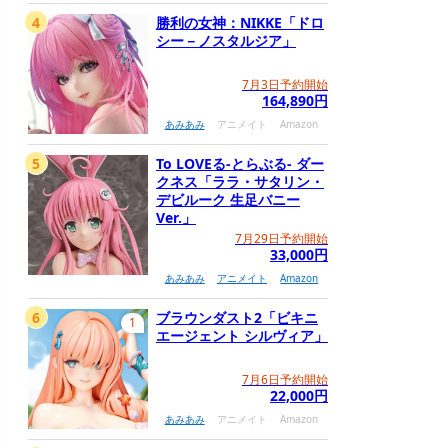
4
勝利の女神：NIKKE「ドロ
シー－ノスタルジア」
7月3日予約開始
164,890円
あみあみ
アニメイト
Amazon
5
To LOVEる-とらぶる- ダー
クネス「ララ・サタリン・
デビルーク 生足バニー
Ver.」
7月29日予約開始
33,000円
あみあみ
アニメイト
Amazon
6
ブラウンダスト2「ビキニ
1
エージェント シルヴィア」
7月6日予約開始
22,000円
あみあみ
アニメイト
Amazon