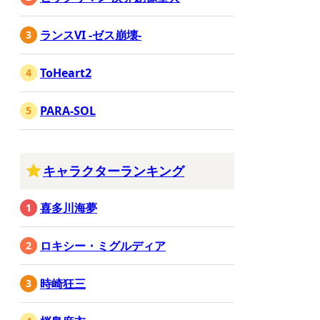
ランスVI -ゼス崩壊-
ToHeart2
PARA-SOL
キャラクターランキング
喜多川海夢
ロキシー・ミグルディア
時崎狂三