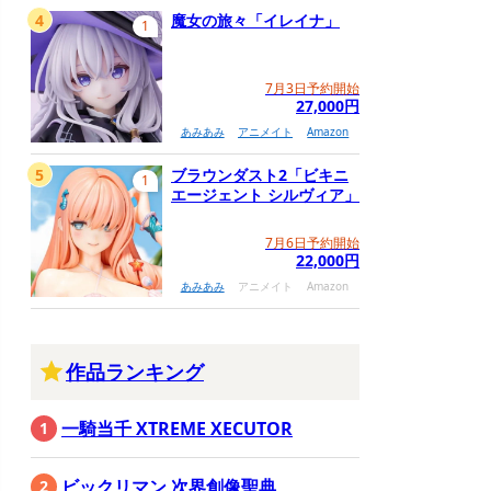
4
魔女の旅々「イレイナ」
1
7月3日予約開始
27,000円
あみあみ
アニメイト
Amazon
5
ブラウンダスト2「ビキニ
1
エージェント シルヴィア」
7月6日予約開始
22,000円
あみあみ
アニメイト
Amazon
作品ランキング
一騎当千 XTREME XECUTOR
ビックリマン 次界創像聖典