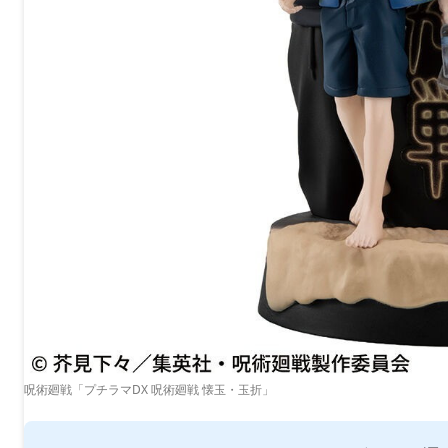
呪術廻戦「プチラマDX 呪術廻戦 懐玉・玉折」