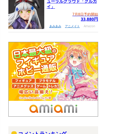
ューラルクラウド「クルカ
イ」
7月8日予約開始
33,880円
あみあみ
アニメイト
Amazon
コメントランキング