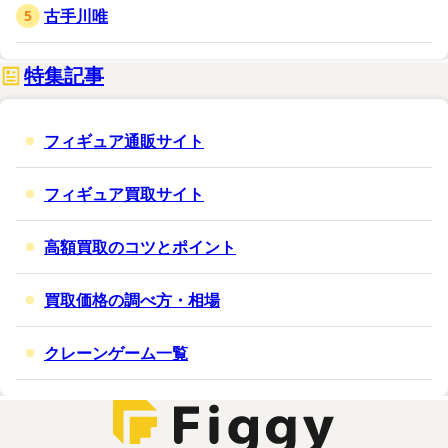
古手川唯
特集記事
フィギュア通販サイト
フィギュア買取サイト
高額買取のコツとポイント
買取価格の調べ方・相場
クレーンゲーム一覧