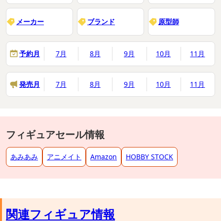
メーカー
ブランド
原型師
予約月
7月
8月
9月
10月
11月
発売月
7月
8月
9月
10月
11月
フィギュアセール情報
あみあみ
アニメイト
Amazon
HOBBY STOCK
関連フィギュア情報