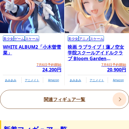
美少女
ゲーム
スケール
美少女
アニメ
スケール
WHITE ALBUM2「小木曽雪
映画 ラブライブ！蓮ノ空女
菜」
学院スクールアイドルクラ
ブ Bloom Garden
Party「大沢瑠璃乃」
7月6日予約開始
7月6日予約開始
24,200円
20,900円
あみあみ
アニメイト
Amazon
あみあみ
アニメイト
Amazon
関連フィギュア一覧