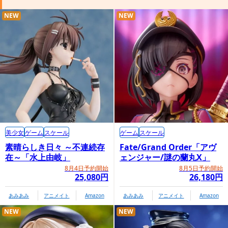
NEW
NEW
美少女
ゲーム
スケール
ゲーム
スケール
素晴らしき日々 ～不連続存
Fate/Grand Order「アヴ
在～「水上由岐」
ェンジャー/謎の蘭丸X」
8月4日予約開始
8月5日予約開始
25,080円
26,180円
あみあみ
アニメイト
Amazon
あみあみ
アニメイト
Amazon
NEW
NEW