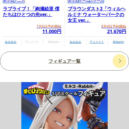
美少女
アニメ
美少女
ゲーム
スケール
ラブライブ！「絢瀬絵里 僕
ブラウンダスト2「ウィルヘ
たちはひとつの光ver.」
ルミナ ウォーターパークの
女王 ver.」
7月6日予約開始
8月4日予約開始
11,000円
21,670円
あみあみ
アニメイト
Amazon
あみあみ
アニメイト
Amazon
フィギュア一覧