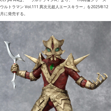
ウルトラマン Vol.111 異次元超人エースキラー」を2025年12
月に発売する。