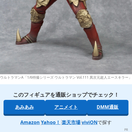
ウルトラマンA「1/6特撮シリーズ ウルトラマン Vol.111 異次元超人エースキラー」
このフィギュアを通販ショップでチェック！
あみあみ
アニメイト
DMM通販
Amazon
Yahoo！
楽天市場
viviON
で探す