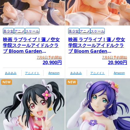
美少女
アニメ
スケール
美少女
アニメ
スケール
映画 ラブライブ！蓮ノ空女
映画 ラブライブ！蓮ノ空女
学院スクールアイドルクラ
学院スクールアイドルクラ
ブ Bloom Garden
ブ Bloom Garden
Party「村野さやか」
Party「日野下花帆」
7月6日予約開始
7月6日予約開始
20,900円
20,900円
あみあみ
アニメイト
Amazon
あみあみ
アニメイト
Amazon
NEW
NEW