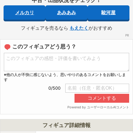
中古・出品状況をチェック！
メルカリ
あみあみ
駿河屋
フィギュアを売るなら
もえたく
がおすすめ
このフィギュアどう思う？
フィギュア詳細情報