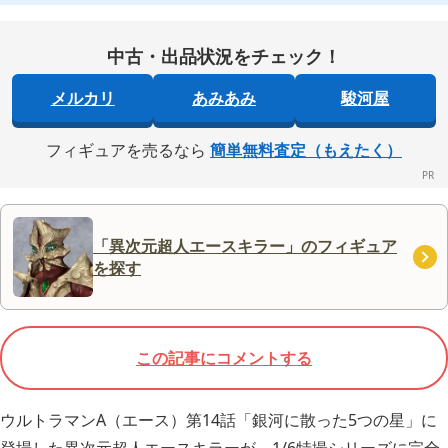
中古・出品状況をチェック！
メルカリ
あみあみ
駿河屋
フィギュアを売るなら
簡単無料査定（もえたく）
「異次元超人エースキラー」のフィギュア
を探す
この記事にコメントする
ウルトラマンA（エース）第14話「銀河に散った5つの星」に