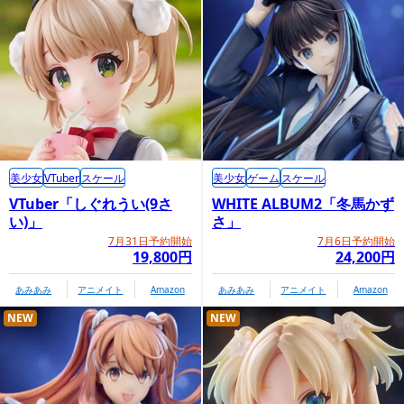
美少女
VTuber
スケール
美少女
ゲーム
スケール
VTuber「しぐれうい(9さ
WHITE ALBUM2「冬馬かず
い)」
さ」
7月31日予約開始
7月6日予約開始
19,800円
24,200円
あみあみ
アニメイト
Amazon
あみあみ
アニメイト
Amazon
NEW
NEW