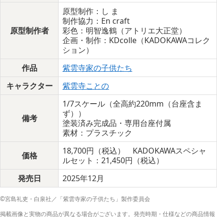
原型制作：し ま
制作協力：En craft
原型制作者
彩色：明智逸鶴（アトリエ大正堂）
企画・制作：KDcolle（KADOKAWAコレク
ション）
作品
紫雲寺家の子供たち
キャラクター
紫雲寺ことの
1/7スケール（全高約220mm（台座含ま
ず））
備考
塗装済み完成品・専用台座付属
素材：プラスチック
18,700円（税込） KADOKAWAスペシャ
価格
ルセット：21,450円（税込）
発売日
2025年12月
©宮島礼吏・白泉社／「紫雲寺家の子供たち」製作委員会
掲載画像と実物の商品が異なる場合がございます。発売時期・仕様などの商品情報