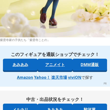
紫雲寺家の子供たち「紫雲寺ことの」
このフィギュアを通販ショップでチェック！
あみあみ
アニメイト
DMM通販
Amazon
Yahoo！
楽天市場
viviON
で探す
中古・出品状況をチェック！
メルカリ
あみあみ
駿河屋