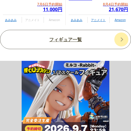
7月6日予約開始
8月4日予約開始
11,000円
21,670円
あみあみ
アニメイト
Amazon
あみあみ
アニメイト
Amazon
フィギュア一覧
商品情報ページ
https://sites.google.com/kadokawa.jp/kdcolle-
temp/home/4942330286838
GOODSMILE COMPANY内商品購入ページ
カドカワストア内商品購入ページ