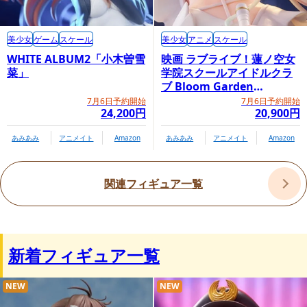
美少女
ゲーム
スケール
美少女
アニメ
スケール
WHITE ALBUM2「小木曽雪
映画 ラブライブ！蓮ノ空女
菜」
学院スクールアイドルクラ
ブ Bloom Garden
Party「大沢瑠璃乃」
7月6日予約開始
7月6日予約開始
24,200円
20,900円
あみあみ
アニメイト
Amazon
あみあみ
アニメイト
Amazon
関連フィギュア一覧
新着フィギュア一覧
NEW
NEW