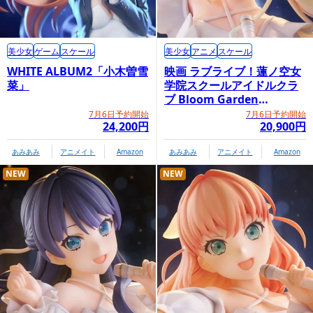
美少女
ゲーム
スケール
美少女
アニメ
スケール
WHITE ALBUM2「小木曽雪
映画 ラブライブ！蓮ノ空女
菜」
学院スクールアイドルクラ
ブ Bloom Garden
Party「大沢瑠璃乃」
7月6日予約開始
7月6日予約開始
24,200円
20,900円
あみあみ
アニメイト
Amazon
あみあみ
アニメイト
Amazon
NEW
NEW