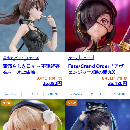
美少女
ゲーム
スケール
ゲーム
スケール
素晴らしき日々 ～不連続存
Fate/Grand Order「アヴ
在～「水上由岐」
ェンジャー/謎の蘭丸X」
8月4日予約開始
8月5日予約開始
25,080円
26,180円
あみあみ
アニメイト
Amazon
あみあみ
アニメイト
Amazon
NEW
NEW