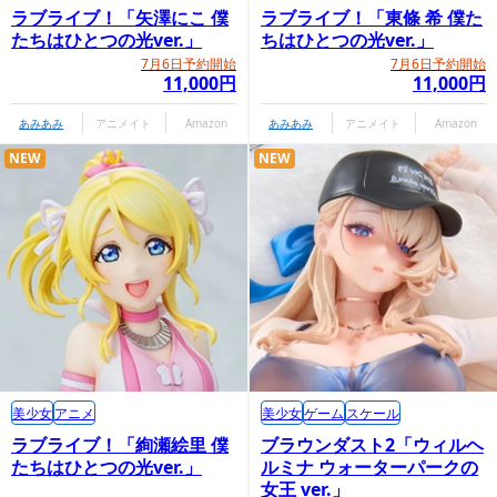
ラブライブ！「矢澤にこ 僕
ラブライブ！「東條 希 僕た
たちはひとつの光ver.」
ちはひとつの光ver.」
7月6日予約開始
7月6日予約開始
11,000円
11,000円
あみあみ
アニメイト
Amazon
あみあみ
アニメイト
Amazon
NEW
NEW
美少女
アニメ
美少女
ゲーム
スケール
ラブライブ！「絢瀬絵里 僕
ブラウンダスト2「ウィルヘ
たちはひとつの光ver.」
ルミナ ウォーターパークの
女王 ver.」