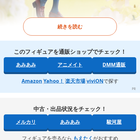
続きを読む
このフィギュアを通販ショップでチェック！
あみあみ
アニメイト
DMM通販
Amazon
Yahoo！
楽天市場
viviON
で探す
中古・出品状況をチェック！
メルカリ
あみあみ
駿河屋
フィギュアを売るなら
もえたく
がおすすめ