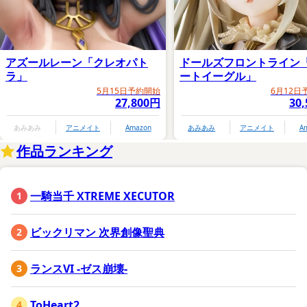
アズールレーン「クレオパト
ドールズフロントライン
ラ」
ートイーグル」
5月15日予約開始
6月12日
27,800円
30
あみあみ
アニメイト
Amazon
あみあみ
アニメイト
A
作品ランキング
一騎当千 XTREME XECUTOR
ビックリマン 次界創像聖典
ランスVI -ゼス崩壊-
ToHeart2