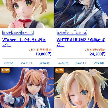
美少女
VTuber
スケール
美少女
ゲーム
スケール
VTuber「しぐれうい(9さ
WHITE ALBUM2「冬馬かず
い)」
さ」
7月31日予約開始
7月6日予約開始
19,800円
24,200円
あみあみ
アニメイト
Amazon
あみあみ
アニメイト
Amazon
NEW
NEW
KADOKAWA ECサイト限定：にっこ
り顔パーツ