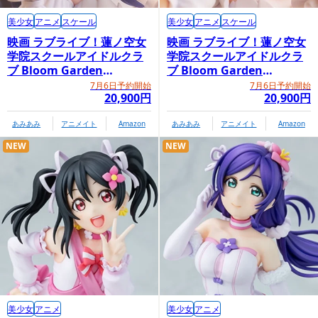
美少女
アニメ
スケール
美少女
アニメ
スケール
映画 ラブライブ！蓮ノ空女
映画 ラブライブ！蓮ノ空女
学院スクールアイドルクラ
学院スクールアイドルクラ
ブ Bloom Garden
ブ Bloom Garden
Party「村野さやか」
Party「日野下花帆」
7月6日予約開始
7月6日予約開始
20,900円
20,900円
あみあみ
アニメイト
Amazon
あみあみ
アニメイト
Amazon
NEW
NEW
美少女
アニメ
美少女
アニメ