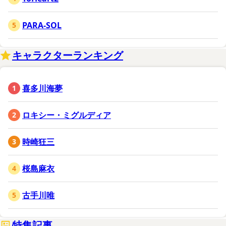
PARA-SOL
キャラクターランキング
喜多川海夢
ロキシー・ミグルディア
商品情報ページ
時崎狂三
https://sites.google.com/kadokawa.jp/kdcolle-
temp/home/4942330286845
桜島麻衣
カドカワストア内商品購入ページ（KADOKAWA
古手川唯
スペシャルセット）
特集記事