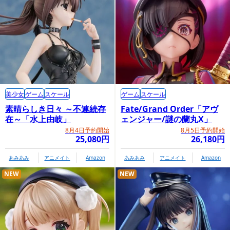
美少女
ゲーム
スケール
ゲーム
スケール
素晴らしき日々 ～不連続存
Fate/Grand Order「アヴ
在～「水上由岐」
ェンジャー/謎の蘭丸X」
8月4日予約開始
8月5日予約開始
25,080円
26,180円
あみあみ
アニメイト
Amazon
あみあみ
アニメイト
Amazon
NEW
NEW