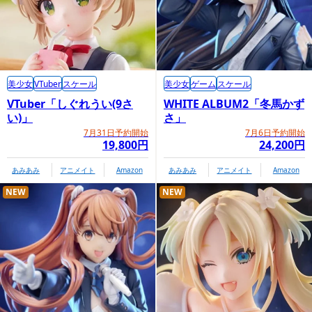
美少女
VTuber
スケール
美少女
ゲーム
スケール
VTuber「しぐれうい(9さ
WHITE ALBUM2「冬馬かず
い)」
さ」
7月31日予約開始
7月6日予約開始
19,800円
24,200円
あみあみ
アニメイト
Amazon
あみあみ
アニメイト
Amazon
NEW
NEW