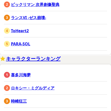
ビックリマン 次界創像聖典
ランスVI -ゼス崩壊-
ToHeart2
PARA-SOL
キャラクターランキング
喜多川海夢
ロキシー・ミグルディア
時崎狂三