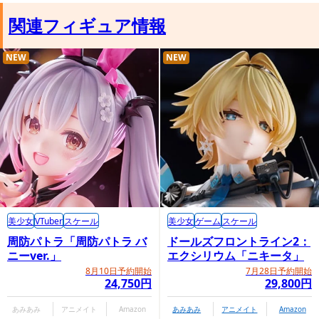
関連フィギュア情報
NEW
NEW
美少女
VTuber
スケール
美少女
ゲーム
スケール
周防パトラ「周防パトラ バ
ドールズフロントライン2：
ニーver.」
エクシリウム「ニキータ」
8月10日予約開始
7月28日予約開始
24,750円
29,800円
あみあみ
アニメイト
Amazon
あみあみ
アニメイト
Amazon