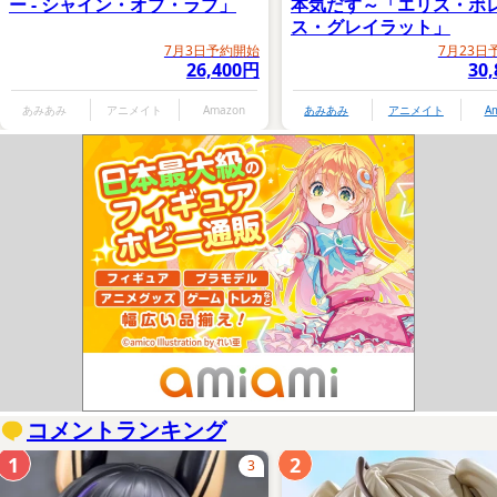
ー - シャイン・オブ・ラブ」
本気だす～「エリス・ボ
ス・グレイラット」
7月3日予約開始
7月23日
26,400円
30
あみあみ
アニメイト
Amazon
あみあみ
アニメイト
A
コメントランキング
1
2
3