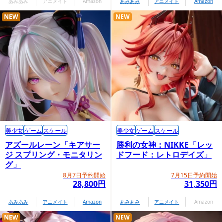
あみあみ
アニメイト
Amazon
あみあみ
アニメイト
Amazon
NEW
NEW
美少女
ゲーム
スケール
美少女
ゲーム
スケール
アズールレーン「キアサー
勝利の女神：NIKKE「レッ
ジ スプリング・モニタリン
ドフード：レトロデイズ」
グ」
8月7日予約開始
7月15日予約開始
28,800円
31,350円
あみあみ
アニメイト
Amazon
あみあみ
アニメイト
Amazon
NEW
NEW