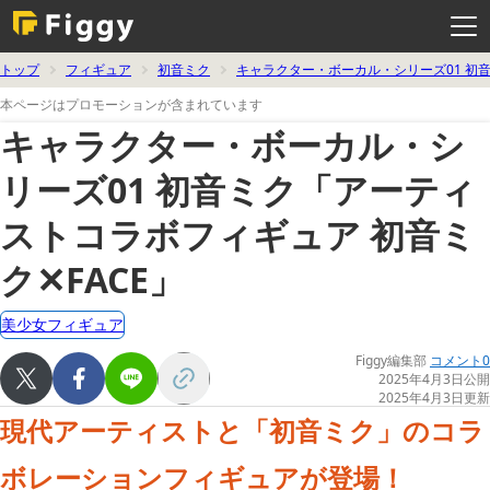
メ
ニ
ュ
ー
を
トップ
フィギュア
初音ミク
キャラクター・ボーカル・シリーズ01 初
開
く
本ページはプロモーションが含まれています
キャラクター・ボーカル・シ
リーズ01 初音ミク「アーティ
ストコラボフィギュア 初音ミ
ク✕FACE」
美少女フィギュア
Figgy編集部
コメント0
2025年4月3日公開
2025年4月3日更新
現代アーティストと「初音ミク」のコラ
ボレーションフィギュアが登場！