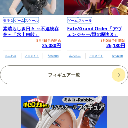
美少女
ゲーム
スケール
ゲーム
スケール
素晴らしき日々 ～不連続存
Fate/Grand Order「アヴ
在～「水上由岐」
ェンジャー/謎の蘭丸X」
8月4日予約開始
8月5日予約開始
25,080円
26,180円
あみあみ
アニメイト
Amazon
あみあみ
アニメイト
Amazon
フィギュア一覧