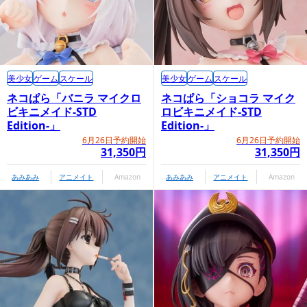
美少女
ゲーム
スケール
美少女
ゲーム
スケール
ネコぱら「バニラ マイクロ
ネコぱら「ショコラ マイク
ビキニメイド-STD
ロビキニメイド-STD
Edition-」
Edition-」
6月26日予約開始
6月26日予約開始
31,350円
31,350円
あみあみ
アニメイト
Amazon
あみあみ
アニメイト
Amazon