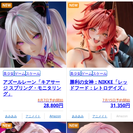
NEW
NEW
美少女
ゲーム
スケール
美少女
ゲーム
スケール
アズールレーン「キアサー
勝利の女神：NIKKE「レッ
ジ スプリング・モニタリン
ドフード：レトロデイズ」
グ」
8月7日予約開始
7月15日予約開始
28,800円
31,350円
あみあみ
アニメイト
Amazon
あみあみ
アニメイト
Amazon
NEW
NEW