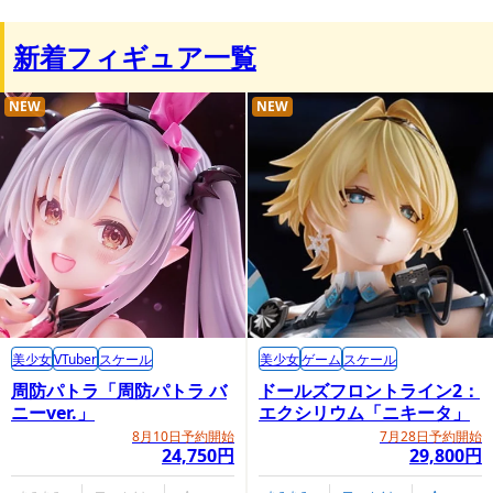
新着フィギュア一覧
NEW
NEW
美少女
VTuber
スケール
美少女
ゲーム
スケール
周防パトラ「周防パトラ バ
ドールズフロントライン2：
ニーver.」
エクシリウム「ニキータ」
8月10日予約開始
7月28日予約開始
24,750円
29,800円