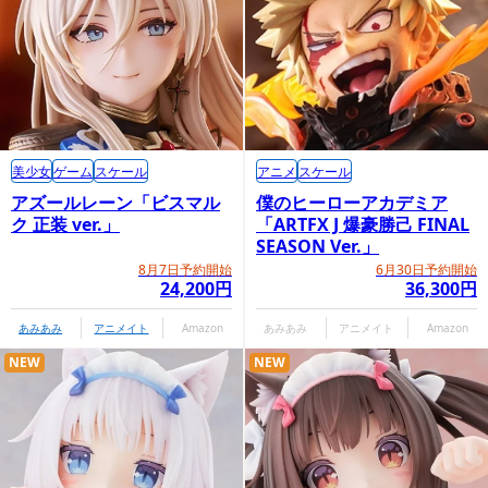
美少女
ゲーム
スケール
アニメ
スケール
アズールレーン「ビスマル
僕のヒーローアカデミア
ク 正装 ver.」
「ARTFX J 爆豪勝己 FINAL
SEASON Ver.」
8月7日予約開始
6月30日予約開始
24,200円
36,300円
あみあみ
アニメイト
Amazon
あみあみ
アニメイト
Amazon
NEW
NEW