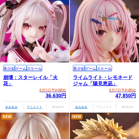
美少女
ゲーム
スケール
美少女
ゲーム
スケール
崩壊：スターレイル「火
ライムライト・レモネード
花」
ジャム「陽見恵凪」
8月5日予約開始
8月7日予約開始
36,630円
47,850円
あみあみ
アニメイト
Amazon
あみあみ
アニメイト
Amazon
NEW
NEW