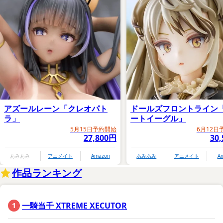
アズールレーン「クレオパト
ドールズフロントライン
ラ」
ートイーグル」
5月15日予約開始
6月12日
27,800円
30
あみあみ
アニメイト
Amazon
あみあみ
アニメイト
A
作品ランキング
一騎当千 XTREME XECUTOR