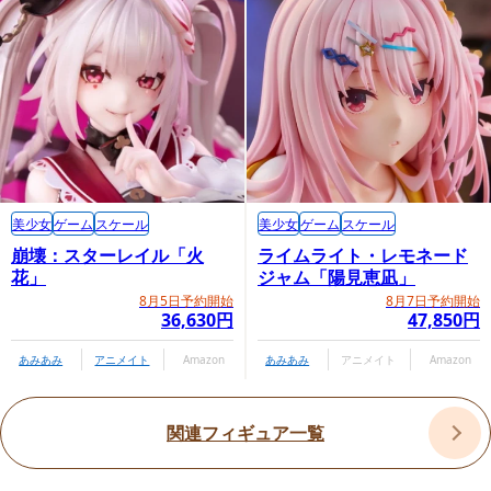
美少女
ゲーム
スケール
美少女
ゲーム
スケール
崩壊：スターレイル「火
ライムライト・レモネード
花」
ジャム「陽見恵凪」
8月5日予約開始
8月7日予約開始
36,630円
47,850円
あみあみ
アニメイト
Amazon
あみあみ
アニメイト
Amazon
関連フィギュア一覧