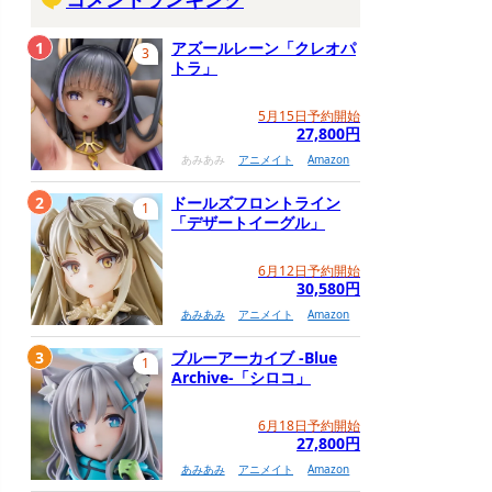
1
アズールレーン「クレオパ
3
トラ」
5月15日予約開始
27,800円
あみあみ
アニメイト
Amazon
2
ドールズフロントライン
1
「デザートイーグル」
6月12日予約開始
30,580円
あみあみ
アニメイト
Amazon
3
ブルーアーカイブ -Blue
1
Archive-「シロコ」
6月18日予約開始
27,800円
あみあみ
アニメイト
Amazon