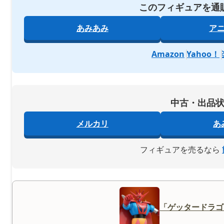
このフィギュアを通
あみあみ
ア
Amazon
Yahoo！
中古・出品
メルカリ
あ
フィギュアを売るなら
「ゲッタードラゴ