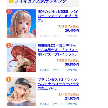
フィギュア人気ランキング
1
勝利の女神：NIKKE「バイ
パー - シャイン・オブ・ラ
ブ」
7月3日予約開始
26,400円
あみあみ
アニメイト
Amazon
2
無職転生III ～異世界行っ
たら本気だす～「エリス・
ボレアス・グレイラット」
7月23日予約開始
30,800円
あみあみ
アニメイト
Amazon
3
ブラウンダスト2「ウィル
ヘルミナ ウォーターパーク
の女王 ver.」
8月4日予約開始
21,670円
あみあみ
アニメイト
Amazon