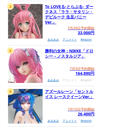
4
To LOVEる-とらぶる- ダー
クネス「ララ・サタリン・
デビルーク 生足バニー
Ver.」
7月29日予約開始
33,000円
あみあみ
アニメイト
Amazon
5
勝利の女神：NIKKE「ドロ
シー－ノスタルジア」
7月3日予約開始
164,890円
あみあみ
アニメイト
Amazon
6
アズールレーン「セントル
イス レースクイーンVer.」
7月15日予約開始
26,400円
あみあみ
アニメイト
Amazon