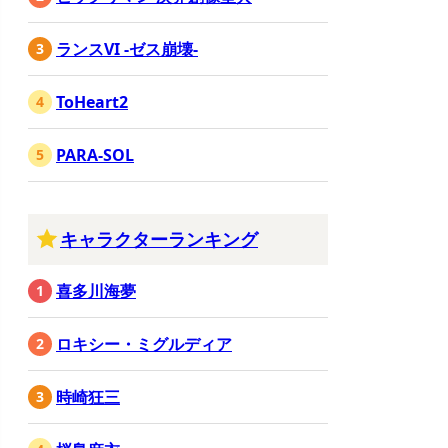
ランスVI -ゼス崩壊-
ToHeart2
PARA-SOL
キャラクターランキング
喜多川海夢
ロキシー・ミグルディア
時崎狂三