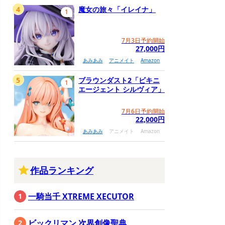
4
魔女の旅々「イレイナ」
1
7月3日予約開始
27,000円
あみあみ
アニメイト
Amazon
5
ブラウンダスト2「ビキニ
1
エージェント シルヴィア」
7月6日予約開始
22,000円
あみあみ
アニメイト
Amazon
作品ランキング
一騎当千 XTREME XECUTOR
ビックリマン 次界創像聖典