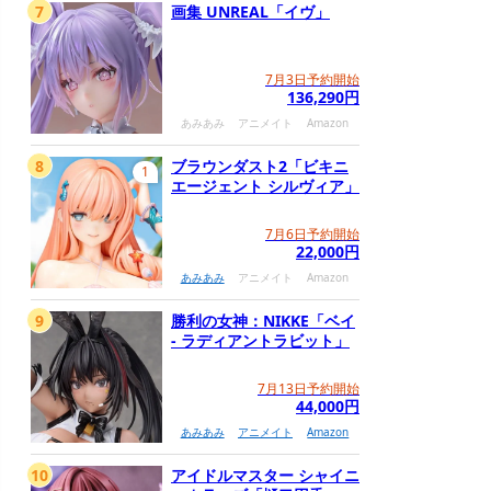
7
画集 UNREAL「イヴ」
7月3日予約開始
136,290円
あみあみ
アニメイト
Amazon
8
ブラウンダスト2「ビキニ
1
エージェント シルヴィア」
7月6日予約開始
22,000円
あみあみ
アニメイト
Amazon
9
勝利の女神：NIKKE「ベイ
- ラディアントラビット」
7月13日予約開始
44,000円
あみあみ
アニメイト
Amazon
10
アイドルマスター シャイニ