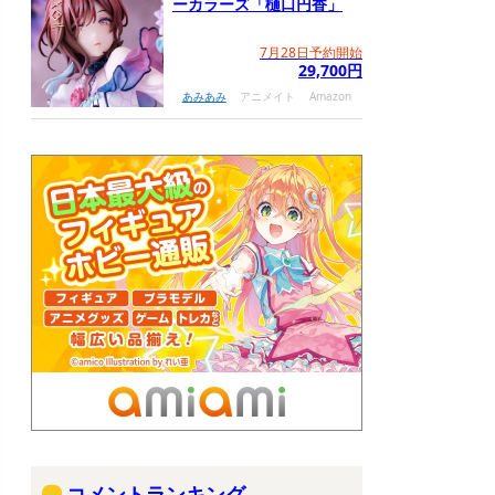
ーカラーズ「樋口円香」
7月28日予約開始
29,700円
あみあみ
アニメイト
Amazon
コメントランキング