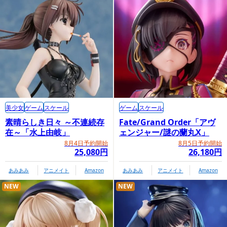
美少女
ゲーム
スケール
ゲーム
スケール
素晴らしき日々 ～不連続存
Fate/Grand Order「アヴ
在～「水上由岐」
ェンジャー/謎の蘭丸X」
8月4日予約開始
8月5日予約開始
25,080円
26,180円
あみあみ
アニメイト
Amazon
あみあみ
アニメイト
Amazon
NEW
NEW