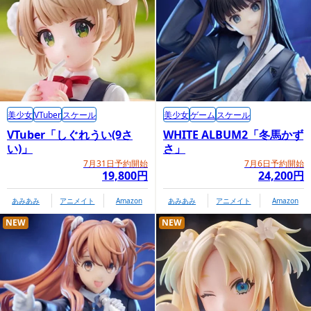
美少女
VTuber
スケール
美少女
ゲーム
スケール
VTuber「しぐれうい(9さ
WHITE ALBUM2「冬馬かず
い)」
さ」
7月31日予約開始
7月6日予約開始
19,800円
24,200円
あみあみ
アニメイト
Amazon
あみあみ
アニメイト
Amazon
NEW
NEW