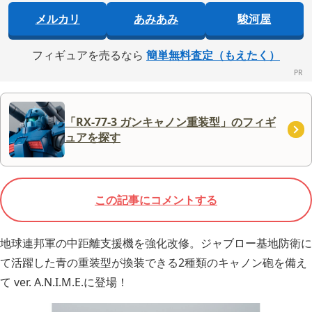
メルカリ
あみあみ
駿河屋
フィギュアを売るなら
簡単無料査定（もえたく）
「RX-77-3 ガンキャノン重装型」のフィギ
ュアを探す
この記事にコメントする
地球連邦軍の中距離支援機を強化改修。ジャブロー基地防衛に
て活躍した青の重装型が換装できる2種類のキャノン砲を備え
て ver. A.N.I.M.E.に登場！