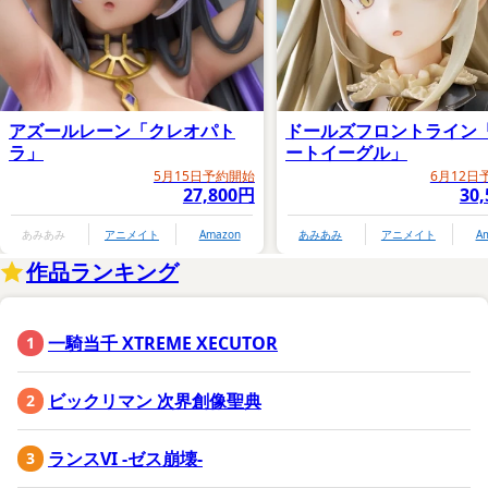
アズールレーン「クレオパト
ドールズフロントライン
ラ」
ートイーグル」
5月15日予約開始
6月12日
27,800円
30
あみあみ
アニメイト
Amazon
あみあみ
アニメイト
A
作品ランキング
一騎当千 XTREME XECUTOR
ビックリマン 次界創像聖典
ランスVI -ゼス崩壊-