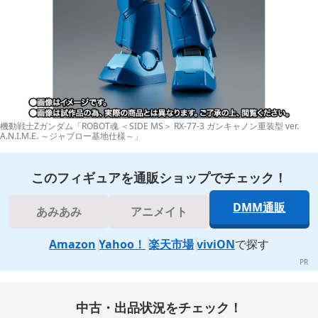
機動戦士Zガンダム「ROBOT魂 ＜SIDE MS＞ RX-77-3 ガンキャノン重装型 ver.
A.N.I.M.E. ～ジャブロー基地仕様～」
このフィギュアを通販ショップでチェック！
DMM通販
あみあみ
アニメイト
Amazon
Yahoo！
楽天市場
viviON
で探す
中古・出品状況をチェック！