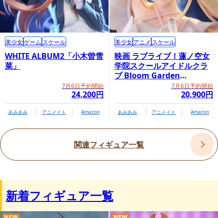
美少女
ゲーム
スケール
美少女
アニメ
スケール
WHITE ALBUM2「小木曽雪
映画 ラブライブ！蓮ノ空女
菜」
学院スクールアイドルクラ
ブ Bloom Garden
Party「大沢瑠璃乃」
7月6日予約開始
7月6日予約開始
24,200円
20,900円
あみあみ
アニメイト
Amazon
あみあみ
アニメイト
Amazon
関連フィギュア一覧
新着フィギュア一覧
NEW
NEW