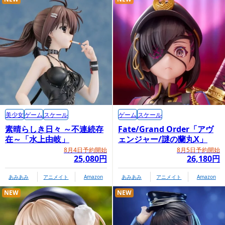
美少女
ゲーム
スケール
ゲーム
スケール
素晴らしき日々 ～不連続存
Fate/Grand Order「アヴ
在～「水上由岐」
ェンジャー/謎の蘭丸X」
8月4日予約開始
8月5日予約開始
25,080円
26,180円
あみあみ
アニメイト
Amazon
あみあみ
アニメイト
Amazon
NEW
NEW