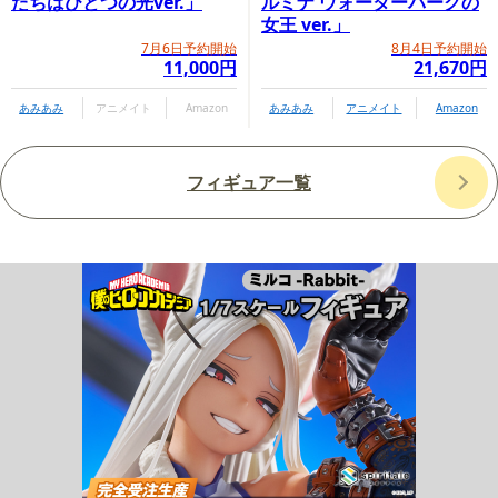
たちはひとつの光ver.」
ルミナ ウォーターパークの
女王 ver.」
7月6日予約開始
8月4日予約開始
11,000円
21,670円
あみあみ
アニメイト
Amazon
あみあみ
アニメイト
Amazon
フィギュア一覧