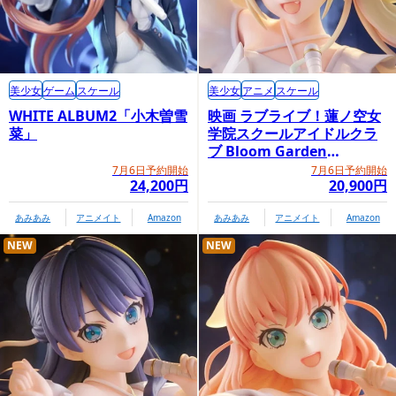
美少女
ゲーム
スケール
美少女
アニメ
スケール
WHITE ALBUM2「小木曽雪
映画 ラブライブ！蓮ノ空女
菜」
学院スクールアイドルクラ
ブ Bloom Garden
Party「大沢瑠璃乃」
7月6日予約開始
7月6日予約開始
24,200円
20,900円
あみあみ
アニメイト
Amazon
あみあみ
アニメイト
Amazon
NEW
NEW