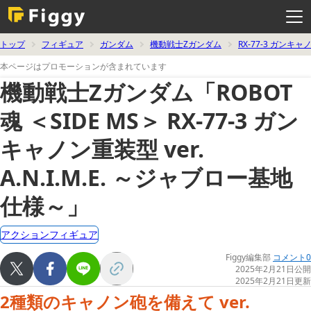
メ
ニ
ュ
ー
を
トップ
フィギュア
ガンダム
機動戦士Zガンダム
RX-77-3 ガンキ
開
く
本ページはプロモーションが含まれています
機動戦士Zガンダム「ROBOT
魂 ＜SIDE MS＞ RX-77-3 ガン
キャノン重装型 ver.
A.N.I.M.E. ～ジャブロー基地
仕様～」
アクションフィギュア
Figgy編集部
コメント0
2025年2月21日公開
2025年2月21日更新
2種類のキャノン砲を備えて ver.