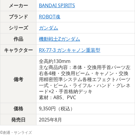
メーカー
BANDAI SPIRITS
ブランド
ROBOT魂
シリーズ
ガンダム
作品
機動戦士Zガンダム
キャラクター
RX-77-3 ガンキャノン重装型
全高約130mm
主な商品内容：本体・交換用手首パーツ左
右各4種・交換用ビーム・キャノン・交換
備考
用精密照準システム各種エフェクトパーツ
一式・ビーム・ライフル・ハンド・グレネ
ード×2・手首格納デッキ
素材：ABS、PVC
価格
9,350円（税込）
発売日
2025年8月
©創通・サンライズ