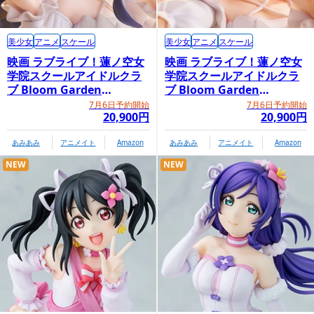
美少女
アニメ
スケール
美少女
アニメ
スケール
映画 ラブライブ！蓮ノ空女
映画 ラブライブ！蓮ノ空女
学院スクールアイドルクラ
学院スクールアイドルクラ
ブ Bloom Garden
ブ Bloom Garden
Party「村野さやか」
Party「日野下花帆」
7月6日予約開始
7月6日予約開始
20,900円
20,900円
あみあみ
アニメイト
Amazon
あみあみ
アニメイト
Amazon
NEW
NEW