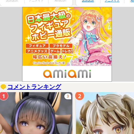
あみあみ
アニメイト
Amazon
あみあみ
アニメイト
A
コメントランキング
1
2
3