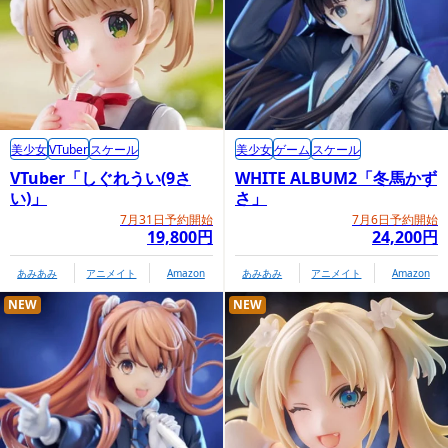
商品情報ページ
美少女
VTuber
スケール
美少女
ゲーム
スケール
https://tamashiiweb.com/item/15316/
VTuber「しぐれうい(9さ
WHITE ALBUM2「冬馬かず
い)」
さ」
7月31日予約開始
7月6日予約開始
プレミアムバンダイ内商品購入ページ
19,800円
24,200円
あみあみ
アニメイト
Amazon
あみあみ
アニメイト
Amazon
NEW
NEW