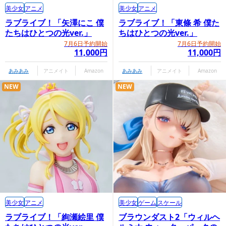
美少女
アニメ
美少女
アニメ
ラブライブ！「矢澤にこ 僕
ラブライブ！「東條 希 僕た
たちはひとつの光ver.」
ちはひとつの光ver.」
7月6日予約開始
7月6日予約開始
11,000円
11,000円
あみあみ
アニメイト
Amazon
あみあみ
アニメイト
Amazon
NEW
NEW
美少女
アニメ
美少女
ゲーム
スケール
ラブライブ！「絢瀬絵里 僕
ブラウンダスト2「ウィルヘ