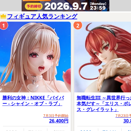
フィギュア人気ランキング
1
2
勝利の女神：NIKKE「バイパ
無職転生III ～異世界行
ー - シャイン・オブ・ラブ」
本気だす～「エリス・ボ
ス・グレイラット」
7月3日予約開始
7月23日
26,400円
30