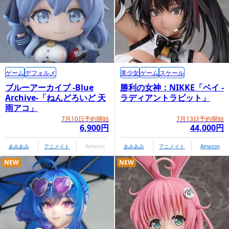
ゲーム
デフォルメ
美少女
ゲーム
スケール
ブルーアーカイブ -Blue
勝利の女神：NIKKE「ベイ -
Archive-「ねんどろいど 天
ラディアントラビット」
雨アコ」
7月10日予約開始
7月13日予約開始
6,900円
44,000円
あみあみ
アニメイト
Amazon
あみあみ
アニメイト
Amazon
NEW
NEW