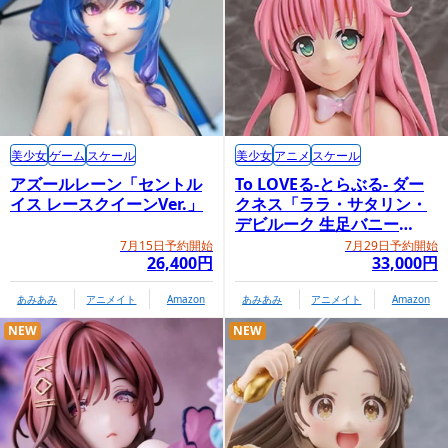
美少女
ゲーム
スケール
美少女
アニメ
スケール
アズールレーン「セントル
To LOVEる-とらぶる- ダー
イス レースクイーンVer.」
クネス「ララ・サタリン・
デビルーク 生足バニー
Ver.」
7月15日予約開始
7月29日予約開始
26,400円
33,000円
あみあみ
アニメイト
Amazon
あみあみ
アニメイト
Amazon
NEW
NEW