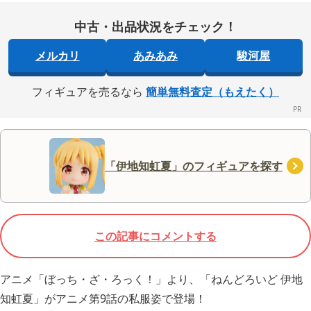
中古・出品状況をチェック！
メルカリ
あみあみ
駿河屋
フィギュアを売るなら
簡単無料査定（もえたく）
「伊地知虹夏」のフィギュアを探す
この記事にコメントする
アニメ「ぼっち・ざ・ろっく！」より、「ねんどろいど 伊地
知虹夏」がアニメ第9話の私服姿で登場！