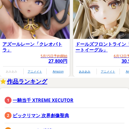
アズールレーン「クレオパト
ドールズフロントライン
ラ」
ートイーグル」
5月15日予約開始
6月12日
27,800円
30
あみあみ
アニメイト
Amazon
あみあみ
アニメイト
A
作品ランキング
一騎当千 XTREME XECUTOR
ビックリマン 次界創像聖典