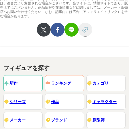
は、都合により変更される場合がございます。当サイトは、情報サイトであり、販
売店ではございません。商品情報や在庫情報などに関しましては、メーカー・販売
店へお問い合わせください。なお、記事内には広告（アフィリエイトリンク）を含
む場合があります。
フィギュアを探す
新作
ランキング
カテゴリ
シリーズ
作品
キャラクター
メーカー
ブランド
原型師