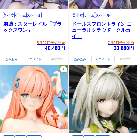
美少女
ゲーム
スケール
美少女
ゲーム
スケール
崩壊：スターレイル「ブラ
ドールズフロントライン ニ
ックスワン」
ューラルクラウド「クルカ
イ」
5月22日予約開始
7月8日予約開始
40,480円
33,880円
あみあみ
アニメイト
Amazon
あみあみ
アニメイト
Amazon
1