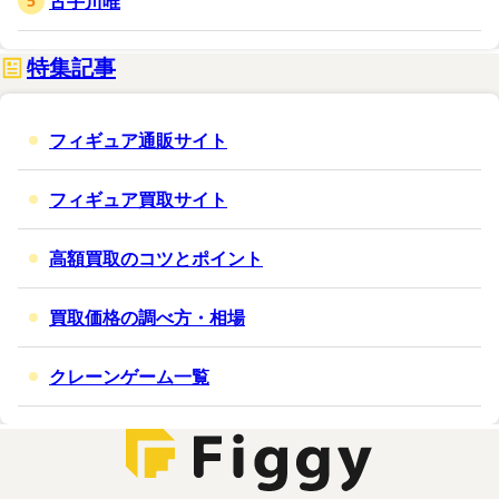
古手川唯
特集記事
フィギュア通販サイト
フィギュア買取サイト
高額買取のコツとポイント
買取価格の調べ方・相場
クレーンゲーム一覧