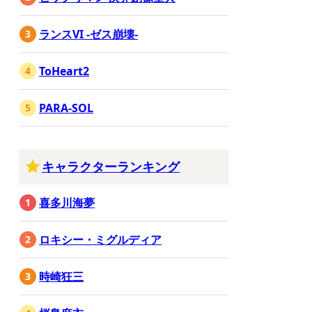
ランスVI -ゼス崩壊-
ToHeart2
PARA-SOL
キャラクターランキング
喜多川海夢
ロキシー・ミグルディア
時崎狂三