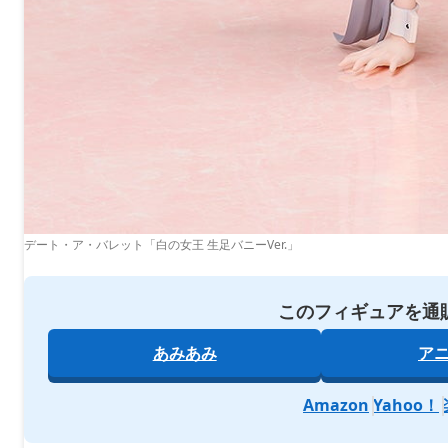
デート・ア・バレット「白の女王 生足バニーVer.」
このフィギュアを通
あみあみ
ア
Amazon
Yahoo！