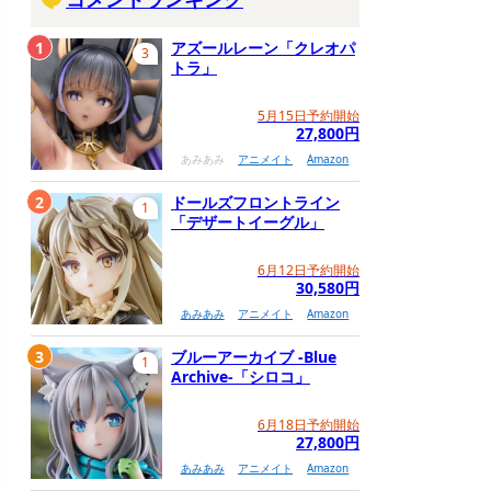
1
アズールレーン「クレオパ
3
トラ」
5月15日予約開始
27,800円
あみあみ
アニメイト
Amazon
2
ドールズフロントライン
1
「デザートイーグル」
6月12日予約開始
30,580円
あみあみ
アニメイト
Amazon
3
ブルーアーカイブ -Blue
1
Archive-「シロコ」
6月18日予約開始
27,800円
あみあみ
アニメイト
Amazon