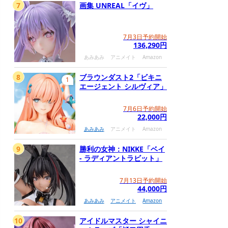
7
画集 UNREAL「イヴ」
7月3日予約開始
136,290円
あみあみ
アニメイト
Amazon
8
ブラウンダスト2「ビキニ
1
エージェント シルヴィア」
7月6日予約開始
22,000円
あみあみ
アニメイト
Amazon
9
勝利の女神：NIKKE「ベイ
- ラディアントラビット」
7月13日予約開始
44,000円
あみあみ
アニメイト
Amazon
10
アイドルマスター シャイニ