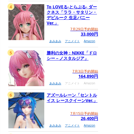
4
To LOVEる-とらぶる- ダー
クネス「ララ・サタリン・
デビルーク 生足バニー
Ver.」
7月29日予約開始
33,000円
あみあみ
アニメイト
Amazon
5
勝利の女神：NIKKE「ドロ
シー－ノスタルジア」
7月3日予約開始
164,890円
あみあみ
アニメイト
Amazon
6
アズールレーン「セントル
イス レースクイーンVer.」
7月15日予約開始
26,400円
あみあみ
アニメイト
Amazon