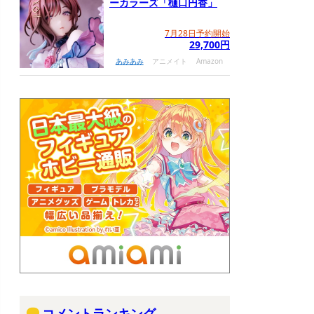
ーカラーズ「樋口円香」
7月28日予約開始
29,700円
あみあみ
アニメイト
Amazon
コメントランキング