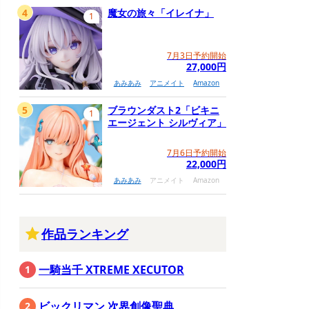
4
魔女の旅々「イレイナ」
1
7月3日予約開始
27,000円
あみあみ
アニメイト
Amazon
5
ブラウンダスト2「ビキニ
1
エージェント シルヴィア」
7月6日予約開始
22,000円
あみあみ
アニメイト
Amazon
作品ランキング
一騎当千 XTREME XECUTOR
ビックリマン 次界創像聖典