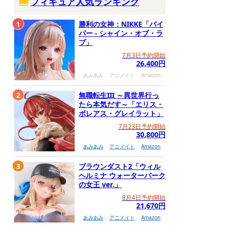
フィギュア人気ランキング
1
勝利の女神：NIKKE「バイ
パー - シャイン・オブ・ラ
ブ」
7月3日予約開始
26,400円
あみあみ
アニメイト
Amazon
2
無職転生III ～異世界行っ
たら本気だす～「エリス・
ボレアス・グレイラット」
7月23日予約開始
30,800円
あみあみ
アニメイト
Amazon
3
ブラウンダスト2「ウィル
ヘルミナ ウォーターパーク
の女王 ver.」
8月4日予約開始
21,670円
あみあみ
アニメイト
Amazon