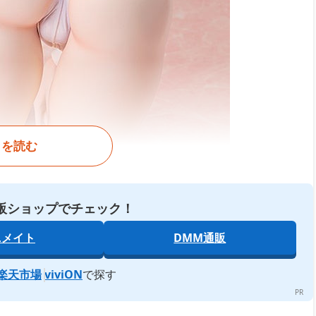
きを読む
販ショップでチェック！
ニメイト
DMM通販
楽天市場
viviON
で探す