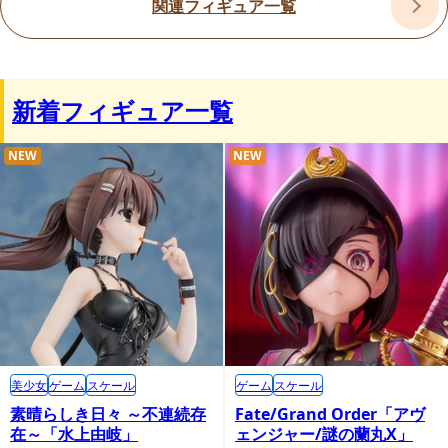
関連フィギュア一覧
新着フィギュア一覧
NEW
NEW
美少女
ゲーム
スケール
ゲーム
スケール
素晴らしき日々 ～不連続存
Fate/Grand Order「アヴ
在～「水上由岐」
ェンジャー/謎の蘭丸X」