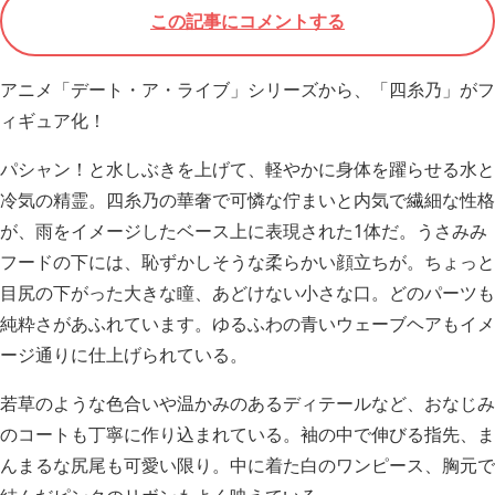
この記事にコメントする
アニメ「デート・ア・ライブ」シリーズから、「四糸乃」がフ
ィギュア化！
パシャン！と水しぶきを上げて、軽やかに身体を躍らせる水と
冷気の精霊。四糸乃の華奢で可憐な佇まいと内気で繊細な性格
が、雨をイメージしたベース上に表現された1体だ。うさみみ
フードの下には、恥ずかしそうな柔らかい顔立ちが。ちょっと
目尻の下がった大きな瞳、あどけない小さな口。どのパーツも
純粋さがあふれています。ゆるふわの青いウェーブヘアもイメ
ージ通りに仕上げられている。
若草のような色合いや温かみのあるディテールなど、おなじみ
のコートも丁寧に作り込まれている。袖の中で伸びる指先、ま
んまるな尻尾も可愛い限り。中に着た白のワンピース、胸元で