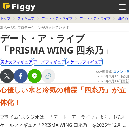
メ
ニ
ュ
ー
を
トップ
フィギュア
デート・ア・ライブ
デート・ア・ライブ
四糸乃
開
く
本ページはプロモーションが含まれています
デート・ア・ライブ
「PRISMA WING 四糸乃」
美少女フィギュア
アニメフィギュア
スケールフィギュア
Figgy編集部
コメント0
2025年1月14日公開
2025年1月14日更新
心優しい水と冷気の精霊「四糸乃」が立
体化！
プライム1スタジオは、「デート・ア・ライブ」より、1/7ス
ケールフィギュア「PRISMA WING 四糸乃」を2025年12月に