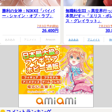
勝利の女神：NIKKE「バイパ
無職転生III ～異世界行
ー - シャイン・オブ・ラブ」
本気だす～「エリス・ボ
ス・グレイラット」
7月3日予約開始
7月23日
26,400円
30
あみあみ
アニメイト
Amazon
あみあみ
アニメイト
A
コメントランキング