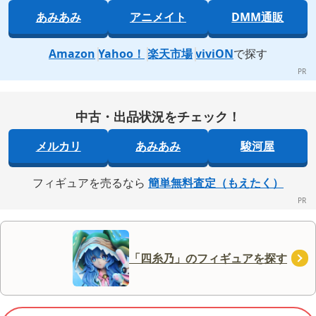
あみあみ
アニメイト
DMM通販
Amazon
Yahoo！
楽天市場
viviON
で探す
中古・出品状況をチェック！
メルカリ
あみあみ
駿河屋
フィギュアを売るなら
簡単無料査定（もえたく）
「四糸乃」のフィギュアを探す