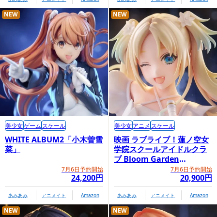
NEW
NEW
美少女
ゲーム
スケール
美少女
アニメ
スケール
WHITE ALBUM2「小木曽雪
映画 ラブライブ！蓮ノ空女
菜」
学院スクールアイドルクラ
ブ Bloom Garden
Party「大沢瑠璃乃」
7月6日予約開始
7月6日予約開始
24,200円
20,900円
あみあみ
アニメイト
Amazon
あみあみ
アニメイト
Amazon
NEW
NEW