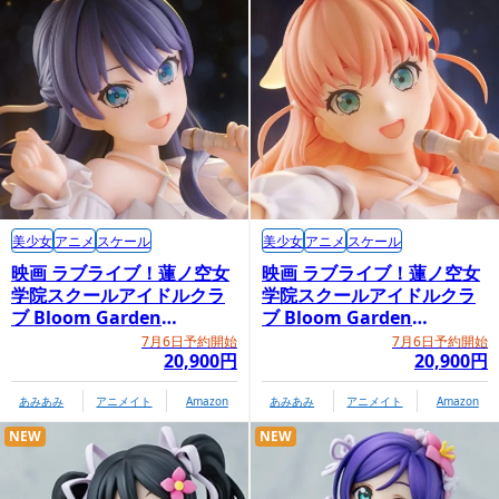
美少女
アニメ
スケール
美少女
アニメ
スケール
映画 ラブライブ！蓮ノ空女
映画 ラブライブ！蓮ノ空女
学院スクールアイドルクラ
学院スクールアイドルクラ
ブ Bloom Garden
ブ Bloom Garden
Party「村野さやか」
Party「日野下花帆」
7月6日予約開始
7月6日予約開始
20,900円
20,900円
あみあみ
アニメイト
Amazon
あみあみ
アニメイト
Amazon
NEW
NEW