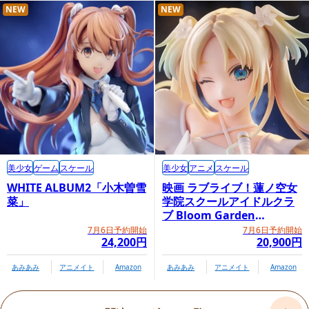
プライム1スタジオオンラインショップ内商品購
NEW
NEW
入ページ（ボーナス版）
美少女
ゲーム
スケール
美少女
アニメ
スケール
WHITE ALBUM2「小木曽雪
映画 ラブライブ！蓮ノ空女
菜」
学院スクールアイドルクラ
ブ Bloom Garden
Party「大沢瑠璃乃」
7月6日予約開始
7月6日予約開始
24,200円
20,900円
あみあみ
アニメイト
Amazon
あみあみ
アニメイト
Amazon