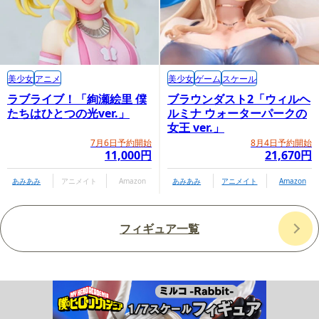
美少女
アニメ
美少女
ゲーム
スケール
ラブライブ！「絢瀬絵里 僕
ブラウンダスト2「ウィルヘ
たちはひとつの光ver.」
ルミナ ウォーターパークの
女王 ver.」
7月6日予約開始
8月4日予約開始
11,000円
21,670円
あみあみ
アニメイト
Amazon
あみあみ
アニメイト
Amazon
フィギュア一覧