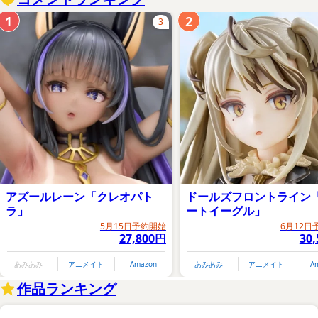
1
2
3
アズールレーン「クレオパト
ドールズフロントライン
ラ」
ートイーグル」
5月15日予約開始
6月12日
27,800円
30
あみあみ
アニメイト
Amazon
あみあみ
アニメイト
A
作品ランキング