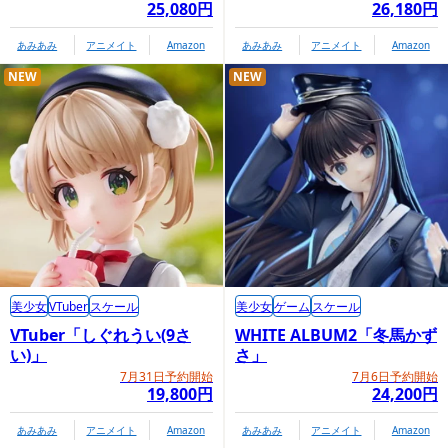
25,080円
26,180円
あみあみ
アニメイト
Amazon
あみあみ
アニメイト
Amazon
NEW
NEW
美少女
VTuber
スケール
美少女
ゲーム
スケール
VTuber「しぐれうい(9さ
WHITE ALBUM2「冬馬かず
い)」
さ」
商品情報ページ
7月31日予約開始
7月6日予約開始
19,800円
24,200円
https://www.prime1studio.co.jp/pw_date-a-live_yoshino_sp
あみあみ
アニメイト
Amazon
あみあみ
アニメイト
Amazon