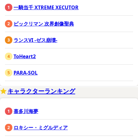
一騎当千 XTREME XECUTOR
ビックリマン 次界創像聖典
ランスVI -ゼス崩壊-
ToHeart2
PARA-SOL
キャラクターランキング
喜多川海夢
ロキシー・ミグルディア