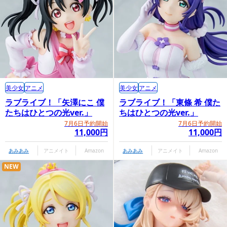
美少女
アニメ
美少女
アニメ
ラブライブ！「矢澤にこ 僕
ラブライブ！「東條 希 僕た
たちはひとつの光ver.」
ちはひとつの光ver.」
7月6日予約開始
7月6日予約開始
11,000円
11,000円
あみあみ
アニメイト
Amazon
あみあみ
アニメイト
Amazon
NEW