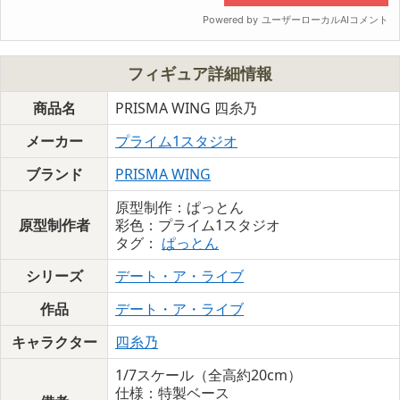
フィギュア詳細情報
商品名
PRISMA WING 四糸乃
メーカー
プライム1スタジオ
ブランド
PRISMA WING
原型制作：ぱっとん
原型制作者
彩色：プライム1スタジオ
タグ：
ぱっとん
シリーズ
デート・ア・ライブ
作品
デート・ア・ライブ
キャラクター
四糸乃
1/7スケール（全高約20cm）
仕様：特製ベース