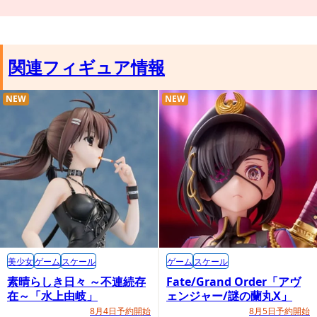
関連フィギュア情報
NEW
NEW
美少女
ゲーム
スケール
ゲーム
スケール
素晴らしき日々 ～不連続存
Fate/Grand Order「アヴ
在～「水上由岐」
ェンジャー/謎の蘭丸X」
ボーナス版特典：ポストカード
8月4日予約開始
8月5日予約開始