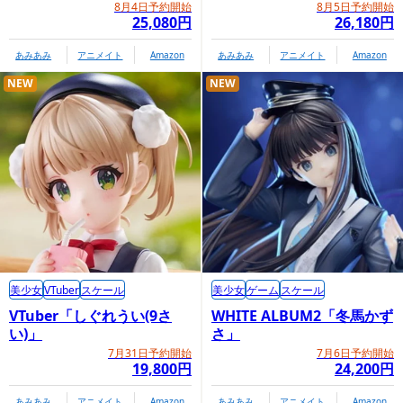
8月4日予約開始
8月5日予約開始
25,080円
26,180円
あみあみ
アニメイト
Amazon
あみあみ
アニメイト
Amazon
NEW
NEW
美少女
VTuber
スケール
美少女
ゲーム
スケール
VTuber「しぐれうい(9さ
WHITE ALBUM2「冬馬かず
い)」
さ」
7月31日予約開始
7月6日予約開始
19,800円
24,200円
あみあみ
アニメイト
Amazon
あみあみ
アニメイト
Amazon