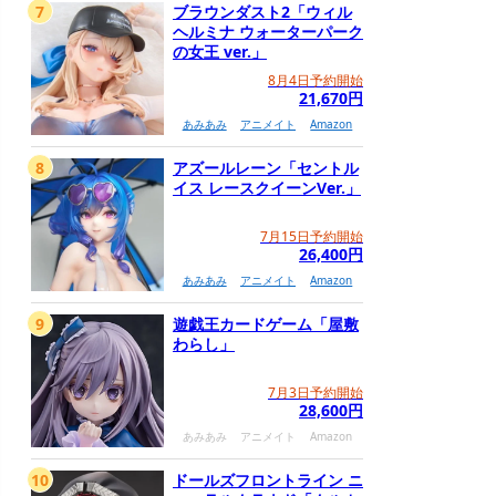
7
ブラウンダスト2「ウィル
ヘルミナ ウォーターパーク
の女王 ver.」
8月4日予約開始
21,670円
あみあみ
アニメイト
Amazon
8
アズールレーン「セントル
イス レースクイーンVer.」
7月15日予約開始
26,400円
あみあみ
アニメイト
Amazon
9
遊戯王カードゲーム「屋敷
わらし」
7月3日予約開始
28,600円
あみあみ
アニメイト
Amazon
10
ドールズフロントライン ニ