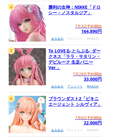
4
勝利の女神：NIKKE「ドロ
シー－ノスタルジア」
7月3日予約開始
164,890円
あみあみ
アニメイト
Amazon
5
To LOVEる-とらぶる- ダー
クネス「ララ・サタリン・
デビルーク 生足バニー
Ver.」
7月29日予約開始
33,000円
あみあみ
アニメイト
Amazon
6
ブラウンダスト2「ビキニ
1
エージェント シルヴィア」
7月6日予約開始
22,000円
あみあみ
アニメイト
Amazon