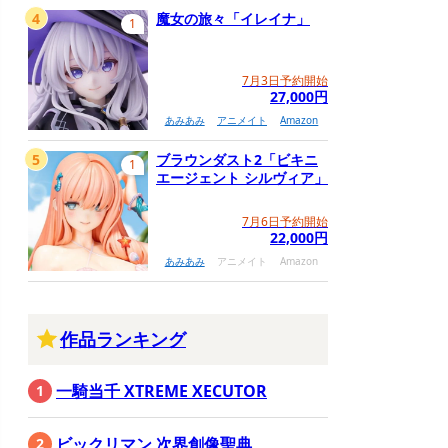
4
魔女の旅々「イレイナ」
1
7月3日予約開始
27,000円
あみあみ
アニメイト
Amazon
5
ブラウンダスト2「ビキニ
1
エージェント シルヴィア」
7月6日予約開始
22,000円
あみあみ
アニメイト
Amazon
作品ランキング
一騎当千 XTREME XECUTOR
ビックリマン 次界創像聖典