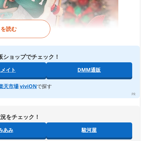
きを読む
販ショップでチェック！
ニメイト
DMM通販
楽天市場
viviON
で探す
状況をチェック！
みあみ
駿河屋