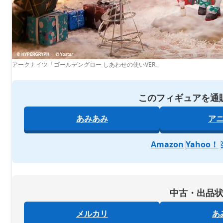
アークナイツ「ゴールデングロー しあわせの使いVER.」
このフィギュアを通
あみあみ
ア
Amazon
Yahoo！
中古・出品
メルカリ
あ