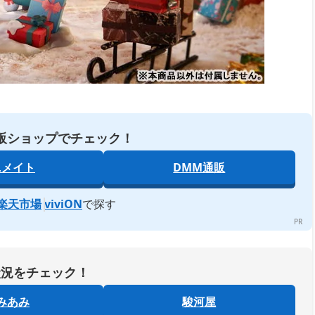
販ショップでチェック！
ニメイト
DMM通販
楽天市場
viviON
で探す
状況をチェック！
みあみ
駿河屋