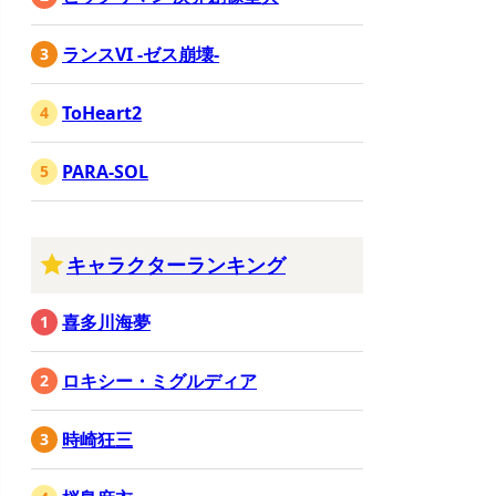
ランスVI -ゼス崩壊-
ToHeart2
PARA-SOL
キャラクターランキング
喜多川海夢
ロキシー・ミグルディア
時崎狂三