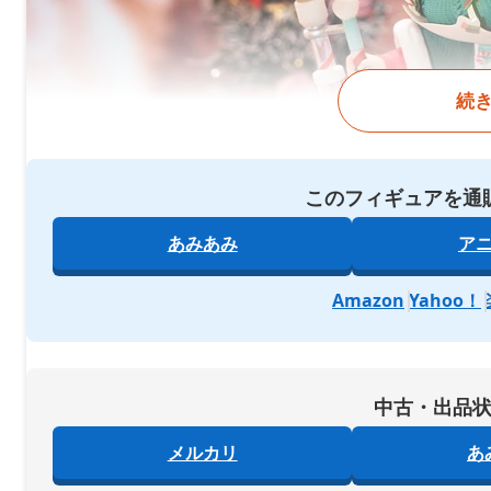
続
このフィギュアを通
あみあみ
ア
Amazon
Yahoo！
中古・出品
メルカリ
あ