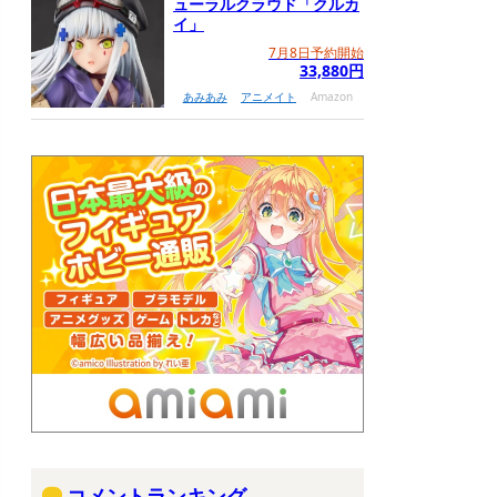
ューラルクラウド「クルカ
イ」
7月8日予約開始
33,880円
あみあみ
アニメイト
Amazon
コメントランキング