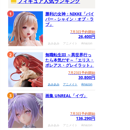
フィギュア人気ランキング
1
勝利の女神：NIKKE「バイ
パー - シャイン・オブ・ラ
ブ」
7月3日予約開始
26,400円
あみあみ
アニメイト
Amazon
2
無職転生III ～異世界行っ
たら本気だす～「エリス・
ボレアス・グレイラット」
7月23日予約開始
30,800円
あみあみ
アニメイト
Amazon
3
画集 UNREAL「イヴ」
7月3日予約開始
136,290円
あみあみ
アニメイト
Amazon