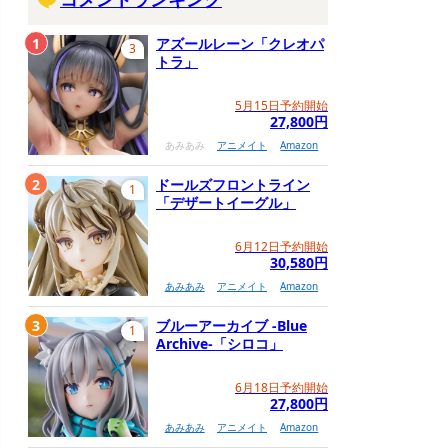
1
アズールレーン「クレオパ
3
トラ」
5月15日予約開始
27,800円
あみあみ
アニメイト
Amazon
2
ドールズフロントライン
1
「デザートイーグル」
6月12日予約開始
30,580円
あみあみ
アニメイト
Amazon
3
ブルーアーカイブ -Blue
1
Archive-「シロコ」
6月18日予約開始
27,800円
あみあみ
アニメイト
Amazon