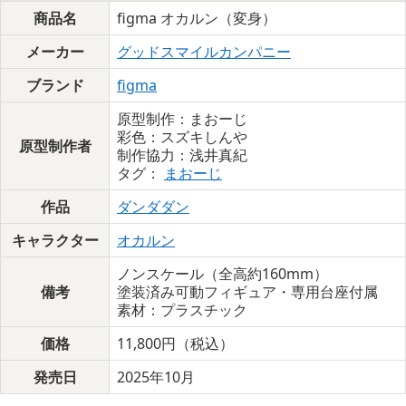
商品名
figma オカルン（変身）
メーカー
グッドスマイルカンパニー
ブランド
figma
原型制作：まおーじ
彩色：スズキしんや
原型制作者
制作協力：浅井真紀
タグ：
まおーじ
作品
ダンダダン
キャラクター
オカルン
ノンスケール（全高約160mm）
備考
塗装済み可動フィギュア・専用台座付属
素材：プラスチック
価格
11,800円（税込）
発売日
2025年10月