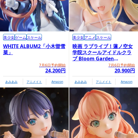
美少女
ゲーム
スケール
美少女
アニメ
スケール
WHITE ALBUM2「小木曽雪
映画 ラブライブ！蓮ノ空女
菜」
学院スクールアイドルクラ
ブ Bloom Garden
Party「大沢瑠璃乃」
7月6日予約開始
7月6日予約開始
24,200円
20,900円
あみあみ
アニメイト
Amazon
あみあみ
アニメイト
Amazon