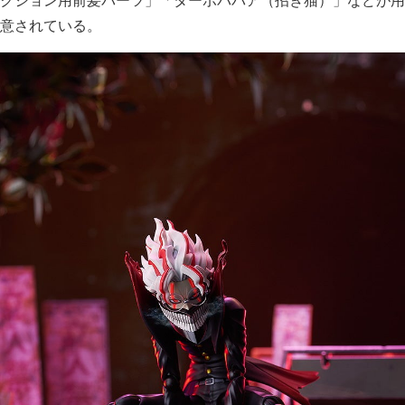
クション用前髪パーツ」「ターボババア（招き猫）」などが用
意されている。