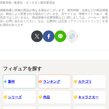
©龍幸伸／集英社・ダンダダン製作委員会
掲載画像と実物の商品が異なる場合がございます。発売時期・仕様などの商品情報
は、都合により変更される場合がございます。当サイトは、情報サイトであり、販
売店ではございません。商品情報や在庫情報などに関しましては、メーカー・販売
店へお問い合わせください。なお、記事内には広告（アフィリエイトリンク）を含
む場合があります。
フィギュアを探す
新作
ランキング
カテゴリ
シリーズ
作品
キャラクター