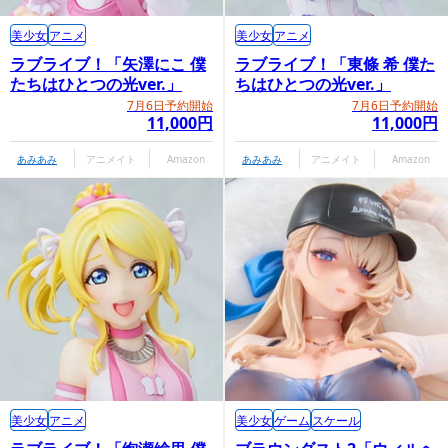
美少女
アニメ
美少女
アニメ
ラブライブ！「矢澤にこ 僕
ラブライブ！「東條 希 僕た
たちはひとつの光ver.」
ちはひとつの光ver.」
7月6日予約開始
7月6日予約開始
11,000円
11,000円
あみあみ
アニメイト
Amazon
あみあみ
アニメイト
Amazon
美少女
アニメ
美少女
ゲーム
スケール