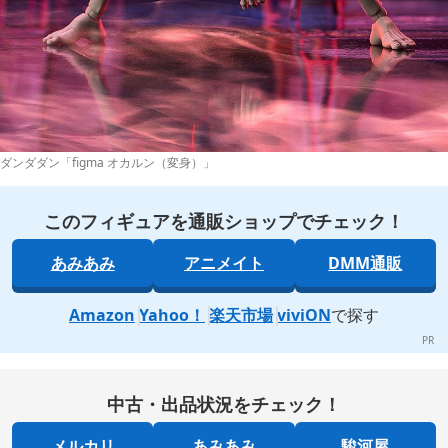
ダンダダン「figma オカルン（変身）」
このフィギュアを通販ショップでチェック！
あみあみ
アニメイト
DMM通販
Amazon
Yahoo！
楽天市場
viviON
で探す
中古・出品状況をチェック！
メルカリ
あみあみ
駿河屋