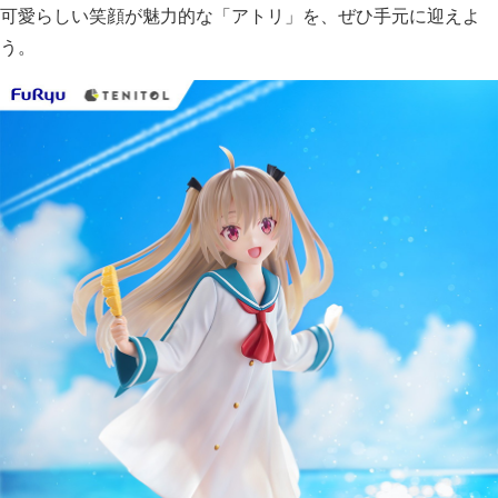
可愛らしい笑顔が魅力的な「アトリ」を、ぜひ手元に迎えよ
う。