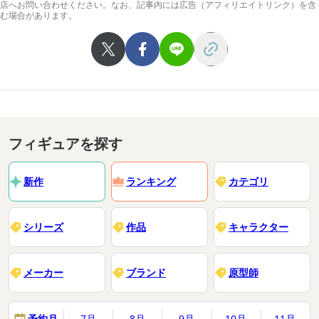
店へお問い合わせください。なお、記事内には広告（アフィリエイトリンク）を含
む場合があります。
フィギュアを探す
新作
ランキング
カテゴリ
シリーズ
作品
キャラクター
メーカー
ブランド
原型師
予約月
7月
8月
9月
10月
11月