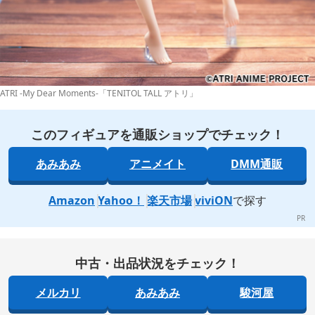
ATRI -My Dear Moments-「TENITOL TALL アトリ」
このフィギュアを通販ショップでチェック！
あみあみ
アニメイト
DMM通販
Amazon
Yahoo！
楽天市場
viviON
で探す
中古・出品状況をチェック！
メルカリ
あみあみ
駿河屋