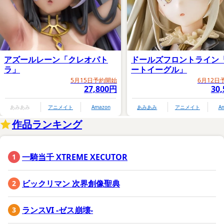
アズールレーン「クレオパト
ドールズフロントライン
ラ」
ートイーグル」
5月15日予約開始
6月12日
27,800円
30
あみあみ
アニメイト
Amazon
あみあみ
アニメイト
A
作品ランキング
一騎当千 XTREME XECUTOR
ビックリマン 次界創像聖典
ランスVI -ゼス崩壊-