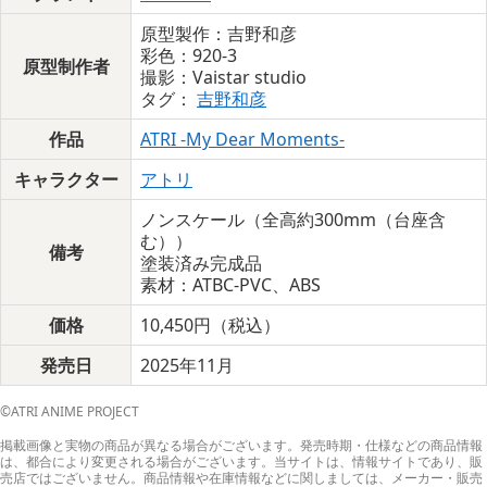
原型製作：吉野和彦
彩色：920-3
原型制作者
撮影：Vaistar studio
タグ：
吉野和彦
作品
ATRI -My Dear Moments-
キャラクター
アトリ
ノンスケール（全高約300mm（台座含
む））
備考
塗装済み完成品
素材：ATBC-PVC、ABS
価格
10,450円（税込）
発売日
2025年11月
©ATRI ANIME PROJECT
掲載画像と実物の商品が異なる場合がございます。発売時期・仕様などの商品情報
は、都合により変更される場合がございます。当サイトは、情報サイトであり、販
売店ではございません。商品情報や在庫情報などに関しましては、メーカー・販売