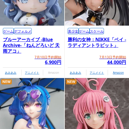
ゲーム
デフォルメ
美少女
ゲーム
スケール
ブルーアーカイブ -Blue
勝利の女神：NIKKE「ベイ -
Archive-「ねんどろいど 天
ラディアントラビット」
雨アコ」
7月10日予約開始
7月13日予約開始
6,900円
44,000円
あみあみ
アニメイト
Amazon
あみあみ
アニメイト
Amazon
NEW
NEW