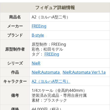
フィギュア詳細情報
商品名
A2（ヨルハA型二号）
メーカー
FREEing
ブランド
B-style
原型制作：FREEing
原型制作者
彩色：松田モデル
タグ：
FREEing
シリーズ
NieR
作品
NieR:Automata
NieR:Automata Ver1.1a
キャラクター
A2（ヨルハA型二号）
1/4スケール（全高約440mm）
備考
塗装済み完成品・専用台座付属
素材：プラスチック
価格
44,000円（税込）