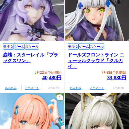
美少女
ゲーム
スケール
美少女
ゲーム
スケール
崩壊：スターレイル「ブラ
ドールズフロントライン ニ
ックスワン」
ューラルクラウド「クルカ
イ」
5月22日予約開始
7月8日予約開始
40,480円
33,880円
あみあみ
アニメイト
Amazon
あみあみ
アニメイト
Amazon
1