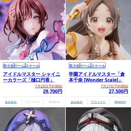
美少女
ゲーム
スケール
美少女
ゲーム
スケール
アイドルマスター シャイニ
学園アイドルマスター「倉
ーカラーズ「樋口円香」
本千奈 [Wonder Scale]」
7月28日予約開始
7月27日予約開始
29,700円
27,500円
あみあみ
アニメイト
Amazon
あみあみ
アニメイト
Amazon