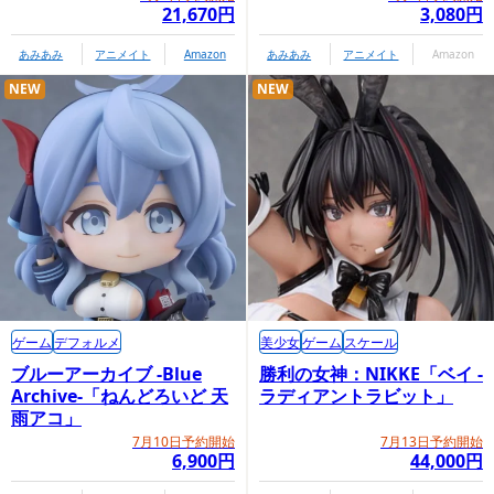
21,670円
3,080円
あみあみ
アニメイト
Amazon
あみあみ
アニメイト
Amazon
NEW
NEW
ゲーム
デフォルメ
美少女
ゲーム
スケール
ブルーアーカイブ -Blue
勝利の女神：NIKKE「ベイ -
Archive-「ねんどろいど 天
ラディアントラビット」
雨アコ」
7月10日予約開始
7月13日予約開始
6,900円
44,000円