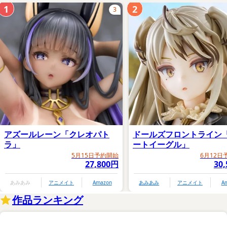
1
2
3
アズールレーン「クレオパト
ドールズフロントライン
ラ」
ートイーグル」
5月15日予約開始
6月12日
27,800円
30
あみあみ
アニメイト
Amazon
あみあみ
アニメイト
A
作品ランキング