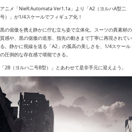
アニメ「NieR:Automata Ver1.1a」より「A2（ヨルハA型二
号）」が1/4スケールでフィギュア化！
黒の倨傲を携え静かに佇む立ち姿で立体化。スーツの異素材の
質感や、黒の倨傲の造形、指先の動きまで丁寧に再現されてい
る。静かに視線を送る「A2」の孤高の美しさを、1/4スケール
の圧倒的な存在感で堪能できる。
「2B（ヨルハ二号B型）」とあわせて是非手元に迎えよう。