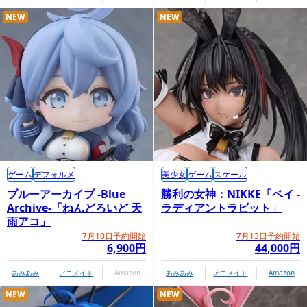
NEW
NEW
ゲーム
デフォルメ
美少女
ゲーム
スケール
ブルーアーカイブ -Blue
勝利の女神：NIKKE「ベイ -
Archive-「ねんどろいど 天
ラディアントラビット」
雨アコ」
7月10日予約開始
7月13日予約開始
6,900円
44,000円
あみあみ
アニメイト
Amazon
あみあみ
アニメイト
Amazon
NEW
NEW