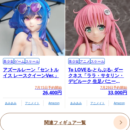
美少女
ゲーム
スケール
美少女
アニメ
スケール
アズールレーン「セントル
To LOVEる-とらぶる- ダー
イス レースクイーンVer.」
クネス「ララ・サタリン・
デビルーク 生足バニー
Ver.」
7月15日予約開始
7月29日予約開始
26,400円
33,000円
あみあみ
アニメイト
Amazon
あみあみ
アニメイト
Amazon
関連フィギュア一覧