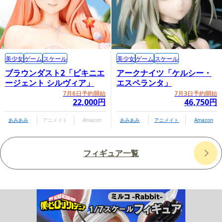
美少女
ゲーム
スケール
美少女
ゲーム
スケール
ブラウンダスト2「ビキニエ
アークナイツ「ケルシー・
ージェント シルヴィア」
エスペランタ」
7月6日予約開始
7月3日予約開始
22,000円
46,750円
あみあみ
アニメイト
Amazon
あみあみ
アニメイト
Amazon
フィギュア一覧