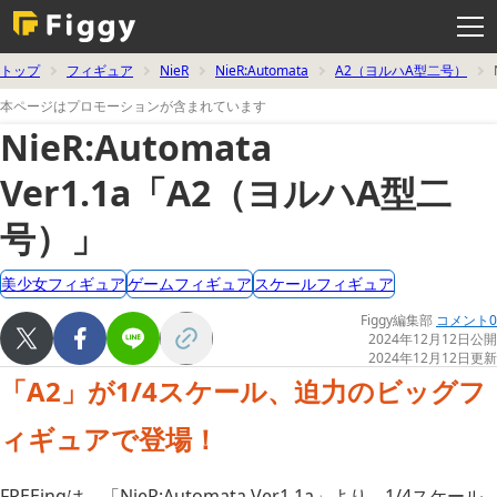
メ
ニ
ュ
ー
を
トップ
フィギュア
NieR
NieR:Automata
A2（ヨルハA型二号）
開
く
本ページはプロモーションが含まれています
NieR:Automata
Ver1.1a「A2（ヨルハA型二
号）」
美少女フィギュア
ゲームフィギュア
スケールフィギュア
Figgy編集部
コメント0
2024年12月12日公開
2024年12月12日更新
「A2」が1/4スケール、迫力のビッグフ
ィギュアで登場！
FREEingは、「NieR:Automata Ver1.1a」より、1/4スケール