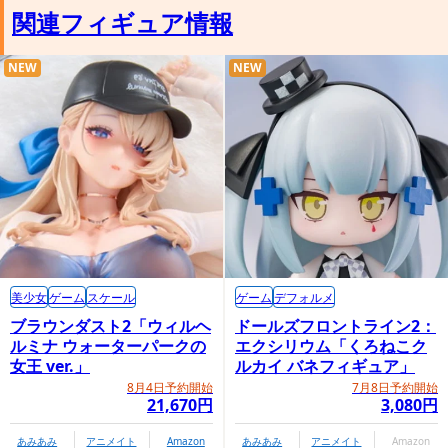
関連フィギュア情報
NEW
NEW
美少女
ゲーム
スケール
ゲーム
デフォルメ
ブラウンダスト2「ウィルヘ
ドールズフロントライン2：
ルミナ ウォーターパークの
エクシリウム「くろねこク
女王 ver.」
ルカイ バネフィギュア」
8月4日予約開始
7月8日予約開始
21,670円
3,080円
あみあみ
アニメイト
Amazon
あみあみ
アニメイト
Amazon