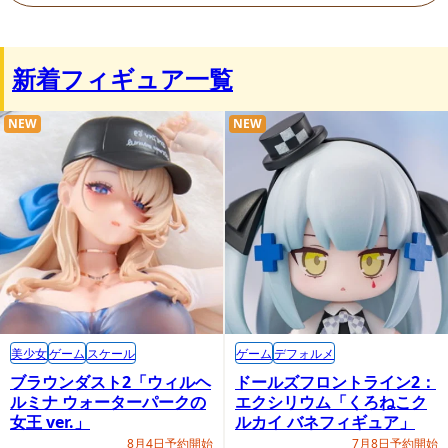
新着フィギュア一覧
NEW
NEW
商品情報ページ
https://www.freeing.co.jp/products/post-15002?ver=1
GOODSMILE COMPANY内商品購入ページ
美少女
ゲーム
スケール
ゲーム
デフォルメ
ブラウンダスト2「ウィルヘ
ドールズフロントライン2：
ルミナ ウォーターパークの
エクシリウム「くろねこク
女王 ver.」
ルカイ バネフィギュア」
8月4日予約開始
7月8日予約開始