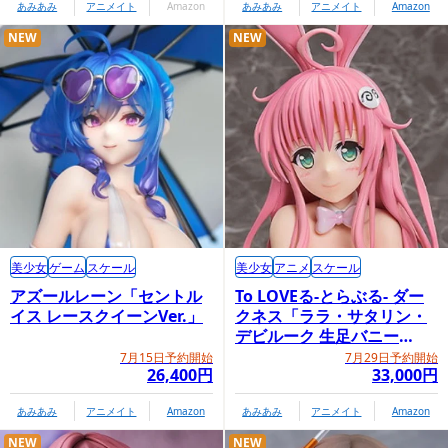
あみあみ
アニメイト
Amazon
あみあみ
アニメイト
Amazon
NEW
NEW
美少女
ゲーム
スケール
美少女
アニメ
スケール
アズールレーン「セントル
To LOVEる-とらぶる- ダー
イス レースクイーンVer.」
クネス「ララ・サタリン・
デビルーク 生足バニー
Ver.」
7月15日予約開始
7月29日予約開始
26,400円
33,000円
あみあみ
アニメイト
Amazon
あみあみ
アニメイト
Amazon
NEW
NEW