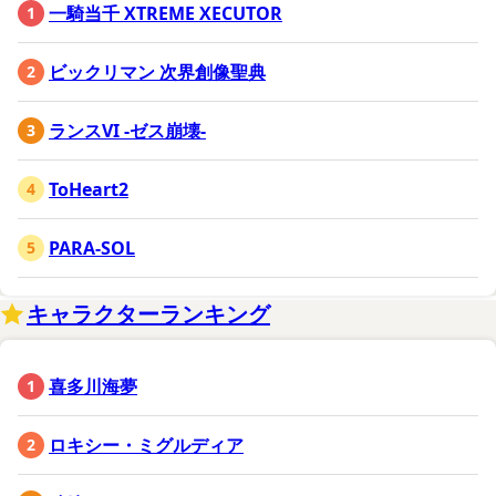
一騎当千 XTREME XECUTOR
ビックリマン 次界創像聖典
ランスVI -ゼス崩壊-
ToHeart2
PARA-SOL
キャラクターランキング
喜多川海夢
ロキシー・ミグルディア