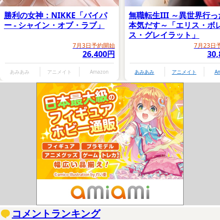
勝利の女神：NIKKE「バイパ
無職転生III ～異世界行
ー - シャイン・オブ・ラブ」
本気だす～「エリス・ボ
ス・グレイラット」
7月3日予約開始
7月23日
26,400円
30
あみあみ
アニメイト
Amazon
あみあみ
アニメイト
A
コメントランキング