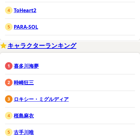
ToHeart2
PARA-SOL
キャラクターランキング
喜多川海夢
時崎狂三
ロキシー・ミグルディア
桜島麻衣
古手川唯