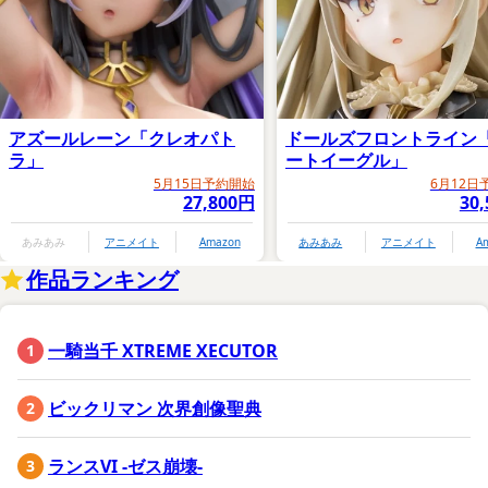
アズールレーン「クレオパト
ドールズフロントライン
ラ」
ートイーグル」
5月15日予約開始
6月12日
27,800円
30
あみあみ
アニメイト
Amazon
あみあみ
アニメイト
A
作品ランキング
一騎当千 XTREME XECUTOR
ビックリマン 次界創像聖典
ランスVI -ゼス崩壊-