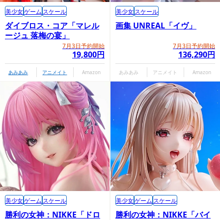
美少女
ゲーム
スケール
美少女
スケール
ダイブロス・コア「マレル
画集 UNREAL「イヴ」
ージュ 落梅の宴」
7月3日予約開始
7月3日予約開始
19,800円
136,290円
あみあみ
アニメイト
Amazon
あみあみ
アニメイト
Amazon
美少女
ゲーム
スケール
美少女
ゲーム
スケール
勝利の女神：NIKKE「ドロ
勝利の女神：NIKKE「バイ