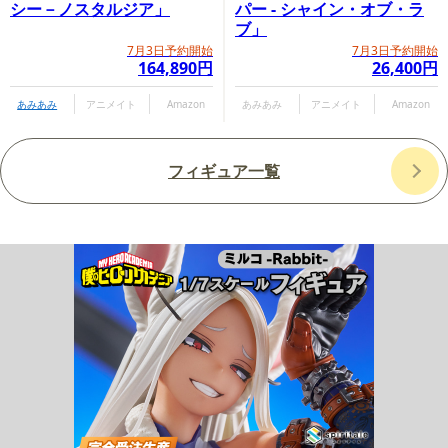
シー－ノスタルジア」
パー - シャイン・オブ・ラ
ブ」
7月3日予約開始
7月3日予約開始
164,890円
26,400円
あみあみ
アニメイト
Amazon
あみあみ
アニメイト
Amazon
フィギュア一覧