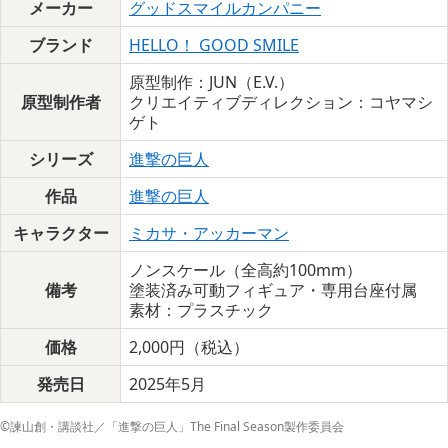
メーカー
グッドスマイルカンパニー
ブランド
HELLO！ GOOD SMILE
原型制作：JUN（E.V.）
原型制作者
クリエイティブディレクション：コヤマシ
ゲト
シリーズ
進撃の巨人
作品
進撃の巨人
キャラクター
ミカサ・アッカーマン
ノンスケール（全高約100mm）
備考
塗装済み可動フィギュア・専用台座付属
素材：プラスチック
価格
2,000円（税込）
発売日
2025年5月
©諫山創・講談社／「進撃の巨人」The Final Season製作委員会