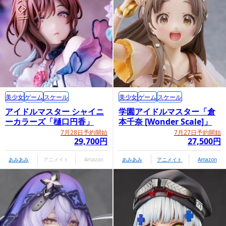
美少女
ゲーム
スケール
美少女
ゲーム
スケール
アイドルマスター シャイニ
学園アイドルマスター「倉
ーカラーズ「樋口円香」
本千奈 [Wonder Scale]」
7月28日予約開始
7月27日予約開始
29,700円
27,500円
あみあみ
アニメイト
Amazon
あみあみ
アニメイト
Amazon