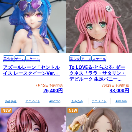
美少女
ゲーム
スケール
美少女
アニメ
スケール
アズールレーン「セントル
To LOVEる-とらぶる- ダー
イス レースクイーンVer.」
クネス「ララ・サタリン・
デビルーク 生足バニー
Ver.」
7月15日予約開始
7月29日予約開始
26,400円
33,000円
あみあみ
アニメイト
Amazon
あみあみ
アニメイト
Amazon
NEW
NEW