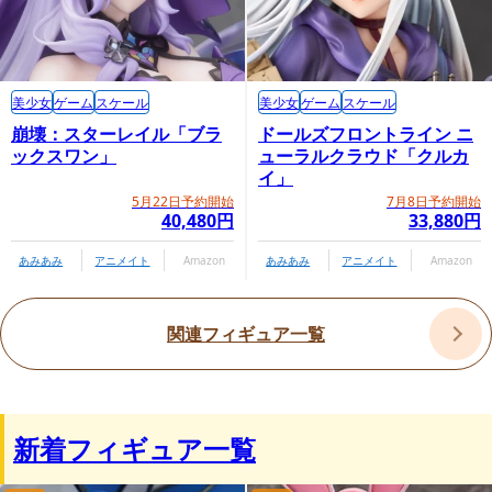
美少女
ゲーム
スケール
美少女
ゲーム
スケール
崩壊：スターレイル「ブラ
ドールズフロントライン ニ
ックスワン」
ューラルクラウド「クルカ
イ」
5月22日予約開始
7月8日予約開始
40,480円
33,880円
あみあみ
アニメイト
Amazon
あみあみ
アニメイト
Amazon
関連フィギュア一覧
新着フィギュア一覧