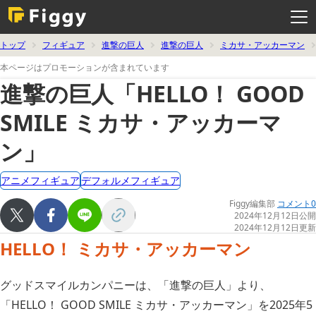
メ
ニ
ュ
ー
を
トップ
フィギュア
進撃の巨人
進撃の巨人
ミカサ・アッカーマン
開
く
本ページはプロモーションが含まれています
進撃の巨人「HELLO！ GOOD
SMILE ミカサ・アッカーマ
ン」
アニメフィギュア
デフォルメフィギュア
Figgy編集部
コメント0
2024年12月12日公開
2024年12月12日更新
HELLO！ ミカサ・アッカーマン
グッドスマイルカンパニーは、「進撃の巨人」より、
「HELLO！ GOOD SMILE ミカサ・アッカーマン」を2025年5