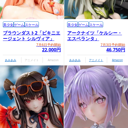
美少女
ゲーム
スケール
美少女
ゲーム
スケール
ブラウンダスト2「ビキニエ
アークナイツ「ケルシー・
ージェント シルヴィア」
エスペランタ」
7月6日予約開始
7月3日予約開始
22,000円
46,750円
あみあみ
アニメイト
Amazon
あみあみ
アニメイト
Amazon