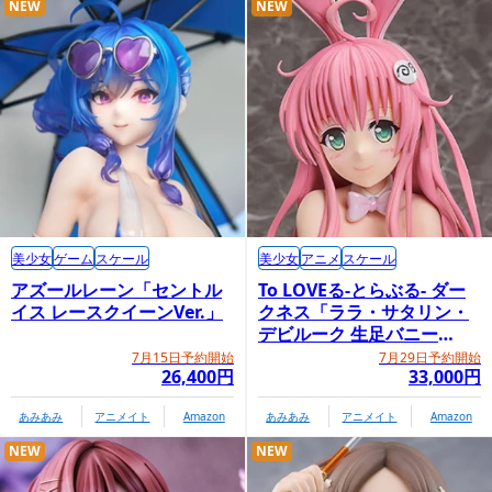
NEW
NEW
美少女
ゲーム
スケール
美少女
アニメ
スケール
アズールレーン「セントル
To LOVEる-とらぶる- ダー
イス レースクイーンVer.」
クネス「ララ・サタリン・
デビルーク 生足バニー
Ver.」
7月15日予約開始
7月29日予約開始
26,400円
33,000円
あみあみ
アニメイト
Amazon
あみあみ
アニメイト
Amazon
NEW
NEW