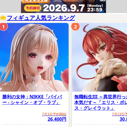
フィギュア人気ランキング
1
2
勝利の女神：NIKKE「バイパ
無職転生III ～異世界行
ー - シャイン・オブ・ラブ」
本気だす～「エリス・ボ
ス・グレイラット」
7月3日予約開始
7月23日
26,400円
30