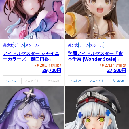
美少女
ゲーム
スケール
美少女
ゲーム
スケール
アイドルマスター シャイニ
学園アイドルマスター「倉
ーカラーズ「樋口円香」
本千奈 [Wonder Scale]」
7月28日予約開始
7月27日予約開始
29,700円
27,500円
あみあみ
アニメイト
Amazon
あみあみ
アニメイト
Amazon