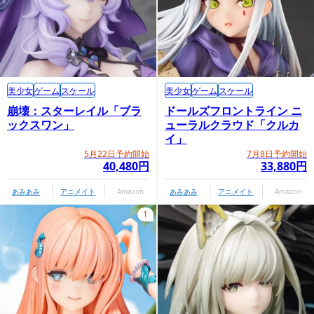
美少女
ゲーム
スケール
美少女
ゲーム
スケール
崩壊：スターレイル「ブラ
ドールズフロントライン ニ
ックスワン」
ューラルクラウド「クルカ
イ」
5月22日予約開始
7月8日予約開始
40,480円
33,880円
あみあみ
アニメイト
Amazon
あみあみ
アニメイト
Amazon
1