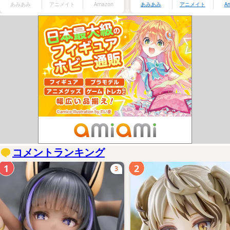
あみあみ
アニメイト
Amazon
あみあみ
アニメイト
A
コメントランキング
1
2
3