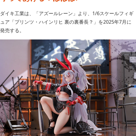
ダイキ工業は、「アズールレーン」より、1/6スケールフィギ
ュア「プリンツ・ハインリヒ 裏の裏番長？」を2025年7月に
発売する。