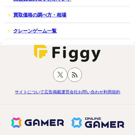
買取価格の調べ方・相場
クレーンゲーム一覧
サイトについて
広告掲載
運営会社
お問い合わせ
利用規約