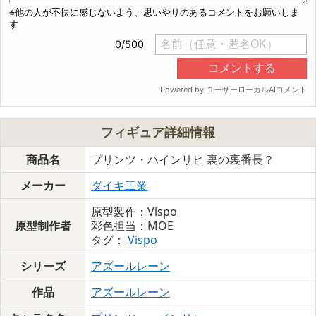
フィギュア詳細情報
商品名
プリンツ・ハインリヒ 裏の裏番長？
メーカー
ダイキ工業
原型製作：Vispo
原型制作者
彩色担当：MOE
タグ：
Vispo
シリーズ
アズールレーン
作品
アズールレーン