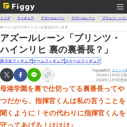
メ
ニ
ュ
ー
を
トップ
フィギュア
アズールレーン
アズールレーン
プリンツ・ハイ
開
く
本ページはプロモーションが含まれています
アズールレーン「プリンツ・
ハインリヒ 裏の裏番長？」
美少女フィギュア
ゲームフィギュア
スケールフィギュア
Figgy編集部
コメント0
2024年12月9日公開
2024年12月9日更新
母港学園を裏で仕切ってる裏番長ってや
つだから、指揮官くんは私の言うことを
聞くように！その代わりに指揮官くんを
守ってあげる！ははは♪