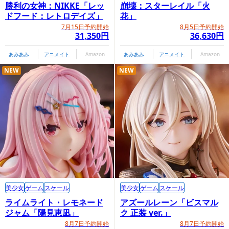
勝利の女神：NIKKE「レッ
崩壊：スターレイル「火
ドフード：レトロデイズ」
花」
7月15日予約開始
8月5日予約開始
31,350円
36,630円
あみあみ
アニメイト
Amazon
あみあみ
アニメイト
Amazon
NEW
NEW
美少女
ゲーム
スケール
美少女
ゲーム
スケール
ライムライト・レモネード
アズールレーン「ビスマル
ジャム「陽見恵凪」
ク 正装 ver.」
8月7日予約開始
8月7日予約開始