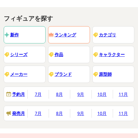
フィギュアを探す
新作
ランキング
カテゴリ
シリーズ
作品
キャラクター
メーカー
ブランド
原型師
予約月
7月
8月
9月
10月
11月
発売月
7月
8月
9月
10月
11月