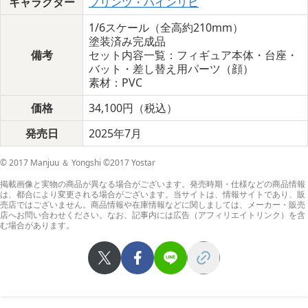
キャラクター
プリンツ・ハインリヒ
1/6スケール（全高約210mm）
塗装済み完成品
備考
セット内容一覧：フィギュア本体・台座・
バット・差し替え用パーツ（顔）
素材：PVC
価格
34,100円（税込）
発売日
2025年7月
© 2017 Manjuu ＆ Yongshi ©2017 Yostar
掲載画像と実物の商品が異なる場合がございます。発売時期・仕様などの商品情報
は、都合により変更される場合がございます。当サイトは、情報サイトであり、販
売店ではございません。商品情報や在庫情報などに関しましては、メーカー・販売
店へお問い合わせください。なお、記事内には広告（アフィリエイトリンク）を含
む場合があります。