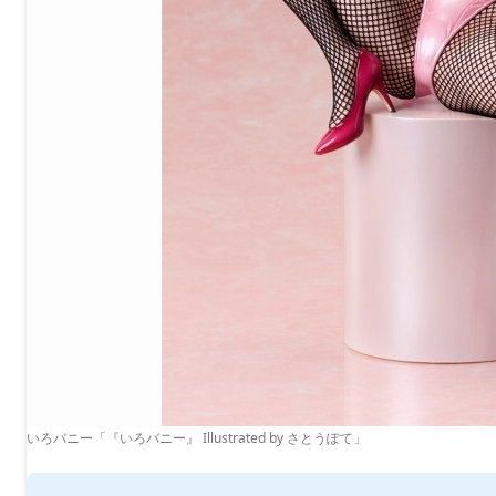
いろバニー「『いろバニー』 Illustrated by さとうぽて」