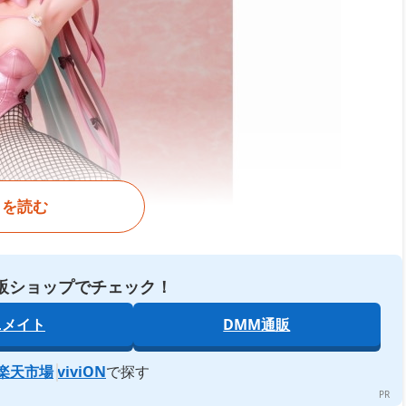
きを読む
販ショップでチェック！
ニメイト
DMM通販
楽天市場
viviON
で探す