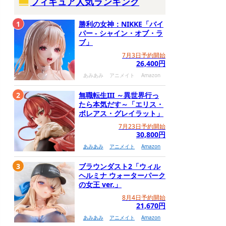
フィギュア人気ランキング
1
勝利の女神：NIKKE「バイ
パー - シャイン・オブ・ラ
ブ」
7月3日予約開始
26,400円
あみあみ
アニメイト
Amazon
2
無職転生III ～異世界行っ
たら本気だす～「エリス・
ボレアス・グレイラット」
7月23日予約開始
30,800円
あみあみ
アニメイト
Amazon
3
ブラウンダスト2「ウィル
ヘルミナ ウォーターパーク
の女王 ver.」
8月4日予約開始
21,670円
あみあみ
アニメイト
Amazon