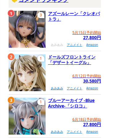
1
アズールレーン「クレオパ
3
トラ」
5月15日予約開始
27,800円
あみあみ
アニメイト
Amazon
2
ドールズフロントライン
1
「デザートイーグル」
6月12日予約開始
30,580円
あみあみ
アニメイト
Amazon
3
ブルーアーカイブ -Blue
1
Archive-「シロコ」
6月18日予約開始
27,800円
あみあみ
アニメイト
Amazon