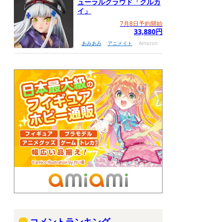
ューラルクラウド「クルカ
イ」
7月8日予約開始
33,880円
あみあみ
アニメイト
Amazon
コメントランキング