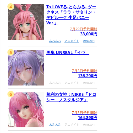
4
To LOVEる-とらぶる- ダー
クネス「ララ・サタリン・
デビルーク 生足バニー
Ver.」
7月29日予約開始
33,000円
あみあみ
アニメイト
Amazon
5
画集 UNREAL「イヴ」
7月3日予約開始
136,290円
あみあみ
アニメイト
Amazon
6
勝利の女神：NIKKE「ドロ
シー－ノスタルジア」
7月3日予約開始
164,890円
あみあみ
アニメイト
Amazon