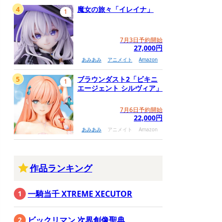
4
魔女の旅々「イレイナ」
1
7月3日予約開始
27,000円
あみあみ
アニメイト
Amazon
5
ブラウンダスト2「ビキニ
1
エージェント シルヴィア」
7月6日予約開始
22,000円
あみあみ
アニメイト
Amazon
作品ランキング
一騎当千 XTREME XECUTOR
ビックリマン 次界創像聖典