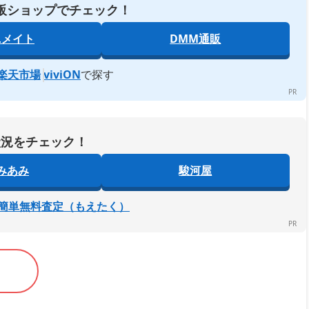
販ショップでチェック！
ニメイト
DMM通販
楽天市場
viviON
で探す
状況をチェック！
みあみ
駿河屋
簡単無料査定（もえたく）