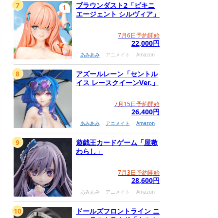
7
ブラウンダスト2「ビキニ
1
エージェント シルヴィア」
7月6日予約開始
22,000円
あみあみ
アニメイト
Amazon
8
アズールレーン「セントル
イス レースクイーンVer.」
7月15日予約開始
26,400円
あみあみ
アニメイト
Amazon
9
遊戯王カードゲーム「屋敷
わらし」
7月3日予約開始
28,600円
あみあみ
アニメイト
Amazon
10
ドールズフロントライン ニ