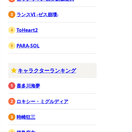
ランスVI -ゼス崩壊-
ToHeart2
PARA-SOL
キャラクターランキング
喜多川海夢
ロキシー・ミグルディア
時崎狂三