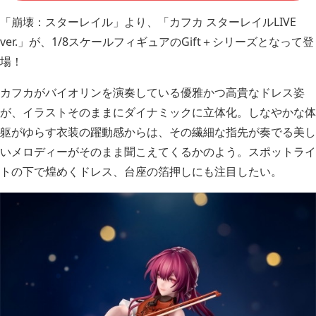
「崩壊：スターレイル」より、「カフカ スターレイルLIVE
ver.」が、1/8スケールフィギュアのGift＋シリーズとなって登
場！
カフカがバイオリンを演奏している優雅かつ高貴なドレス姿
が、イラストそのままにダイナミックに立体化。しなやかな体
躯がゆらす衣装の躍動感からは、その繊細な指先が奏でる美し
いメロディーがそのまま聞こえてくるかのよう。スポットライ
トの下で煌めくドレス、台座の箔押しにも注目したい。