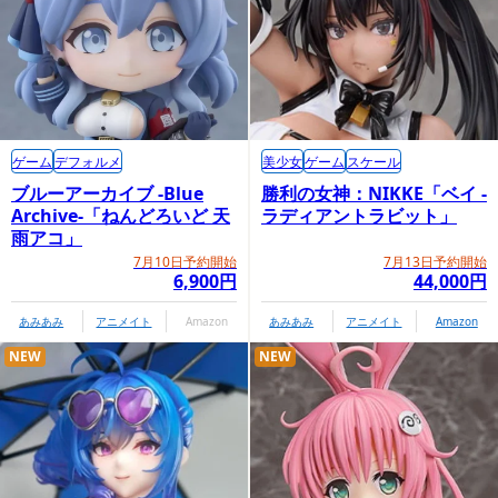
ゲーム
デフォルメ
美少女
ゲーム
スケール
ブルーアーカイブ -Blue
勝利の女神：NIKKE「ベイ -
Archive-「ねんどろいど 天
ラディアントラビット」
雨アコ」
7月10日予約開始
7月13日予約開始
6,900円
44,000円
あみあみ
アニメイト
Amazon
あみあみ
アニメイト
Amazon
NEW
NEW