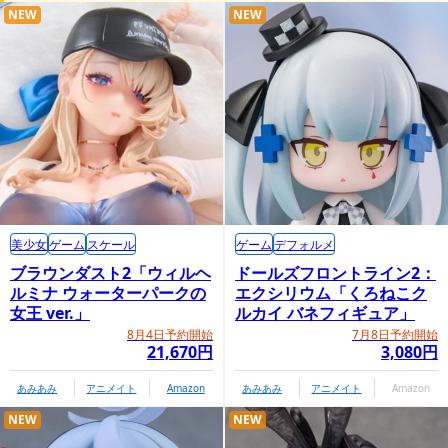
NEW
NEW
美少女
ゲーム
スケール
ゲーム
デフォルメ
ブラウンダスト2「ウィルヘ
ドールズフロントライン2：
ルミナ ウォーターパークの
エクシリウム「くろねこク
女王 ver.」
ルカイ バネフィギュア」
8月4日予約開始
7月8日予約開始
21,670円
3,080円
あみあみ
アニメイト
Amazon
あみあみ
アニメイト
Amazon
NEW
NEW