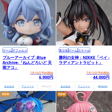
ゲーム
デフォルメ
美少女
ゲーム
スケール
ブルーアーカイブ -Blue
勝利の女神：NIKKE「ベイ -
Archive-「ねんどろいど 天
ラディアントラビット」
雨アコ」
7月10日予約開始
7月13日予約開始
6,900円
44,000円
あみあみ
アニメイト
Amazon
あみあみ
アニメイト
Amazon
NEW
NEW