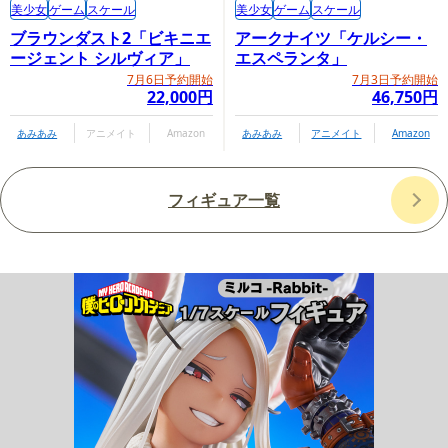
美少女
ゲーム
スケール
美少女
ゲーム
スケール
ブラウンダスト2「ビキニエ
アークナイツ「ケルシー・
ージェント シルヴィア」
エスペランタ」
7月6日予約開始
7月3日予約開始
22,000円
46,750円
あみあみ
アニメイト
Amazon
あみあみ
アニメイト
Amazon
フィギュア一覧