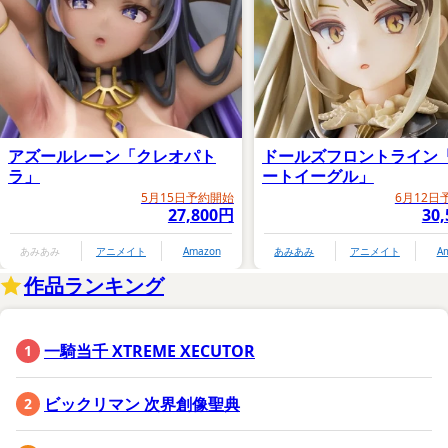
アズールレーン「クレオパト
ドールズフロントライン
ラ」
ートイーグル」
5月15日予約開始
6月12日
27,800円
30
あみあみ
アニメイト
Amazon
あみあみ
アニメイト
A
作品ランキング
一騎当千 XTREME XECUTOR
ビックリマン 次界創像聖典