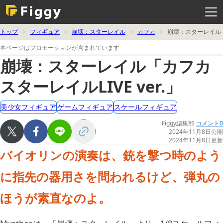
メ
ニ
ュ
ー
を
トップ
フィギュア
崩壊：スターレイル
カフカ
崩壊：スターレイル「カ
開
く
本ページはプロモーションが含まれています
崩壊：スターレイル「カフカ
スターレイルLIVE ver.」
美少女フィギュア
ゲームフィギュア
スケールフィギュア
Figgy編集部
コメント0
2024年11月8日公開
2024年11月8日更新
バイオリンの演奏は、銃を撃つ時のよう
に指先の器用さを問われるけど、弾丸の
ほうが素直なのよ。