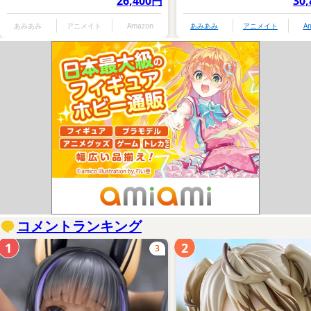
26,400円
30
あみあみ
アニメイト
Amazon
あみあみ
アニメイト
A
コメントランキング
1
2
3