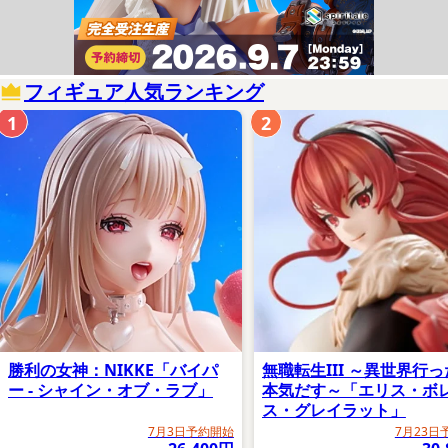
フィギュア人気ランキング
1
2
勝利の女神：NIKKE「バイパ
無職転生III ～異世界行
ー - シャイン・オブ・ラブ」
本気だす～「エリス・ボ
ス・グレイラット」
7月3日予約開始
7月23日