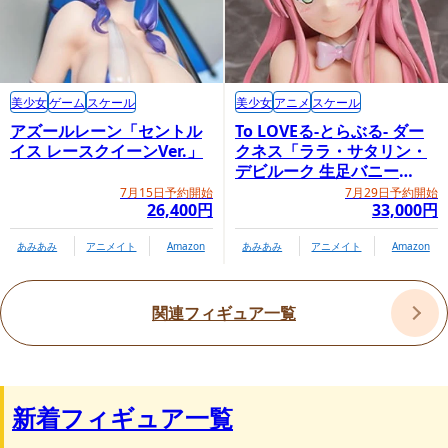
美少女
ゲーム
スケール
美少女
アニメ
スケール
アズールレーン「セントル
To LOVEる-とらぶる- ダー
イス レースクイーンVer.」
クネス「ララ・サタリン・
デビルーク 生足バニー
Ver.」
7月15日予約開始
7月29日予約開始
26,400円
33,000円
あみあみ
アニメイト
Amazon
あみあみ
アニメイト
Amazon
関連フィギュア一覧
新着フィギュア一覧