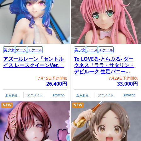
美少女
ゲーム
スケール
美少女
アニメ
スケール
アズールレーン「セントル
To LOVEる-とらぶる- ダー
イス レースクイーンVer.」
クネス「ララ・サタリン・
デビルーク 生足バニー
Ver.」
7月15日予約開始
7月29日予約開始
26,400円
33,000円
あみあみ
アニメイト
Amazon
あみあみ
アニメイト
Amazon
NEW
NEW