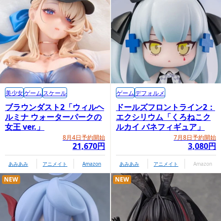
美少女
ゲーム
スケール
ゲーム
デフォルメ
ブラウンダスト2「ウィルヘ
ドールズフロントライン2：
ルミナ ウォーターパークの
エクシリウム「くろねこク
女王 ver.」
ルカイ バネフィギュア」
8月4日予約開始
7月8日予約開始
21,670円
3,080円
あみあみ
アニメイト
Amazon
あみあみ
アニメイト
Amazon
NEW
NEW