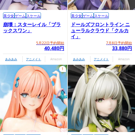
美少女
ゲーム
スケール
美少女
ゲーム
スケール
崩壊：スターレイル「ブラ
ドールズフロントライン ニ
ックスワン」
ューラルクラウド「クルカ
イ」
5月22日予約開始
7月8日予約開始
40,480円
33,880円
あみあみ
アニメイト
Amazon
あみあみ
アニメイト
Amazon
1