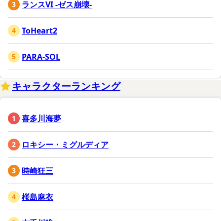
ランスVI -ゼス崩壊-
ToHeart2
PARA-SOL
キャラクターランキング
喜多川海夢
ロキシー・ミグルディア
時崎狂三
桜島麻衣