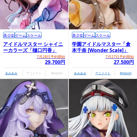
美少女
ゲーム
スケール
美少女
ゲーム
スケール
アイドルマスター シャイニ
学園アイドルマスター「倉
ーカラーズ「樋口円香」
本千奈 [Wonder Scale]」
7月28日予約開始
7月27日予約開始
29,700円
27,500円
あみあみ
アニメイト
Amazon
あみあみ
アニメイト
Amazon