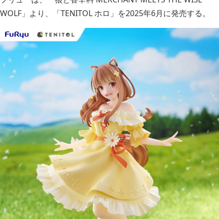
WOLF」より、「TENITOL ホロ」を2025年6月に発売する。