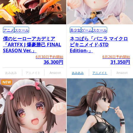
アニメ
スケール
美少女
ゲーム
スケール
FURYU HOBBY MALL内商品購入ページ
僕のヒーローアカデミア
ネコぱら「バニラ マイクロ
「ARTFX J 爆豪勝己 FINAL
ビキニメイド-STD
SEASON Ver.」
Edition-」
6月30日予約開始
6月26日予約開始
36,300円
31,350円
あみあみ
アニメイト
Amazon
あみあみ
アニメイト
Amazon
NEW