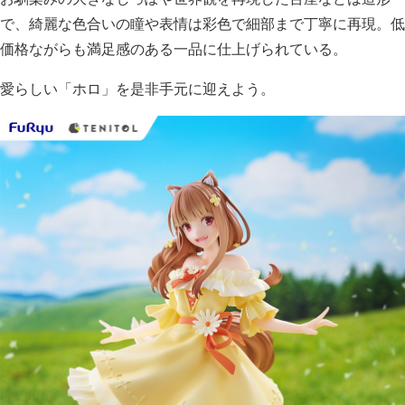
で、綺麗な色合いの瞳や表情は彩色で細部まで丁寧に再現。低
価格ながらも満足感のある一品に仕上げられている。
愛らしい「ホロ」を是非手元に迎えよう。