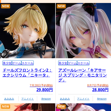
NEW
NEW
美少女
ゲーム
スケール
美少女
ゲーム
スケール
ドールズフロントライン2：
アズールレーン「キアサー
エクシリウム「ニキータ」
ジ スプリング・モニタリン
グ」
7月28日予約開始
8月7日予約開始
29,800円
28,800円
あみあみ
アニメイト
Amazon
あみあみ
アニメイト
Amazon
NEW
NEW