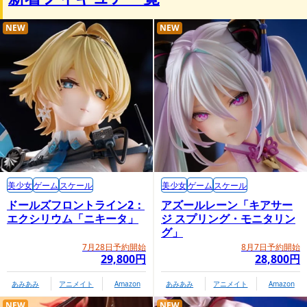
NEW
NEW
美少女
ゲーム
スケール
美少女
ゲーム
スケール
ドールズフロントライン2：
アズールレーン「キアサー
エクシリウム「ニキータ」
ジ スプリング・モニタリン
グ」
7月28日予約開始
8月7日予約開始
29,800円
28,800円
あみあみ
アニメイト
Amazon
あみあみ
アニメイト
Amazon
NEW
NEW