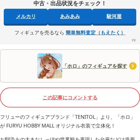
中古・出品状況をチェック！
メルカリ
あみあみ
駿河屋
フィギュアを売るなら
簡単無料査定（もえたく）
「ホロ」のフィギュアを探す
この記事にコメントする
フリューのフィギュアブランド「TENITOL」より、「ホロ」
が FURYU HOBBY MALL オリジナル衣装で立体化！
お馴染みの大きなしっぽや世界観を再現した台座などは造形