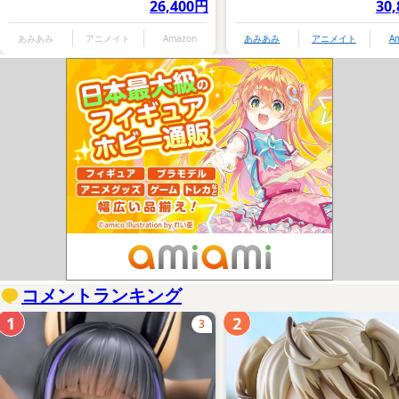
26,400円
30
あみあみ
アニメイト
Amazon
あみあみ
アニメイト
A
コメントランキング
1
2
3