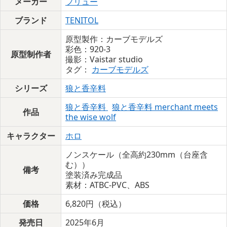
メーカー
フリュー
ブランド
TENITOL
原型製作：カーブモデルズ
彩色：920-3
原型制作者
撮影：Vaistar studio
タグ：
カーブモデルズ
シリーズ
狼と香辛料
狼と香辛料
狼と香辛料 merchant meets
作品
the wise wolf
キャラクター
ホロ
ノンスケール（全高約230mm（台座含
む））
備考
塗装済み完成品
素材：ATBC-PVC、ABS
価格
6,820円（税込）
発売日
2025年6月