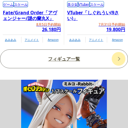
ゲーム
スケール
美少女
VTuber
スケール
Fate/Grand Order「アヴ
VTuber「しぐれうい(9さ
ェンジャー/謎の蘭丸X」
い)」
8月5日予約開始
7月31日予約開始
26,180円
19,800円
あみあみ
アニメイト
Amazon
あみあみ
アニメイト
Amazon
フィギュア一覧