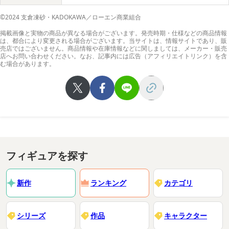
©2024 支倉凍砂・KADOKAWA／ローエン商業組合
掲載画像と実物の商品が異なる場合がございます。発売時期・仕様などの商品情報
は、都合により変更される場合がございます。当サイトは、情報サイトであり、販
売店ではございません。商品情報や在庫情報などに関しましては、メーカー・販売
店へお問い合わせください。なお、記事内には広告（アフィリエイトリンク）を含
む場合があります。
フィギュアを探す
新作
ランキング
カテゴリ
シリーズ
作品
キャラクター