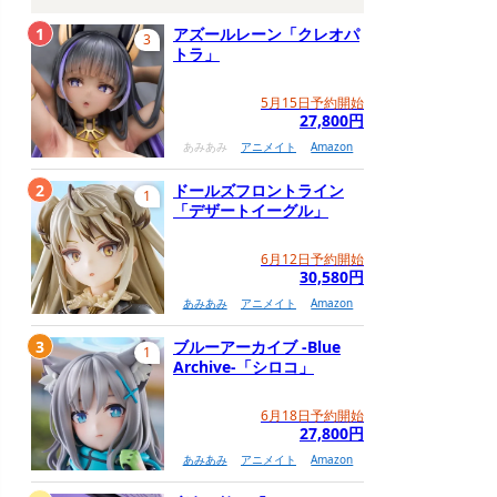
1
アズールレーン「クレオパ
3
トラ」
5月15日予約開始
27,800円
あみあみ
アニメイト
Amazon
2
ドールズフロントライン
1
「デザートイーグル」
6月12日予約開始
30,580円
あみあみ
アニメイト
Amazon
3
ブルーアーカイブ -Blue
1
Archive-「シロコ」
6月18日予約開始
27,800円
あみあみ
アニメイト
Amazon