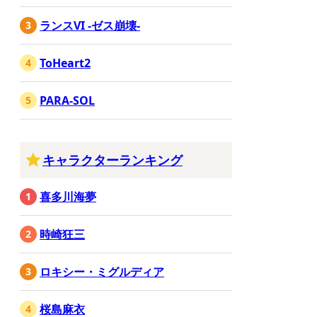
ランスVI -ゼス崩壊-
ToHeart2
PARA-SOL
キャラクターランキング
喜多川海夢
時崎狂三
ロキシー・ミグルディア
桜島麻衣