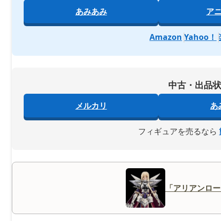
あみあみ
ア
Amazon
Yahoo！
中古・出品
メルカリ
あ
フィギュアを売るなら
「アリアンロー