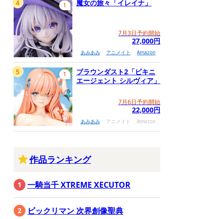
4
魔女の旅々「イレイナ」
1
7月3日予約開始
27,000円
あみあみ
アニメイト
Amazon
5
ブラウンダスト2「ビキニ
1
エージェント シルヴィア」
7月6日予約開始
22,000円
あみあみ
アニメイト
Amazon
作品ランキング
一騎当千 XTREME XECUTOR
ビックリマン 次界創像聖典