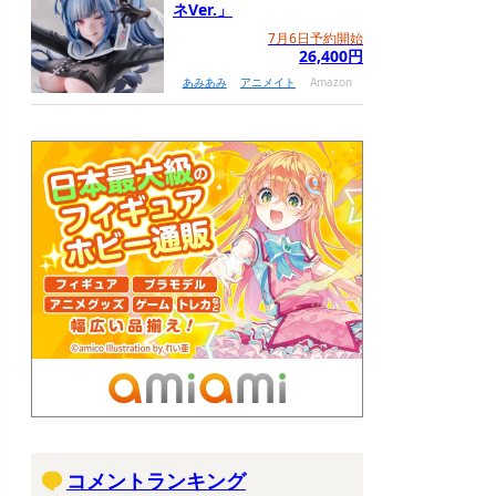
ネVer.」
7月6日予約開始
26,400円
あみあみ
アニメイト
Amazon
コメントランキング