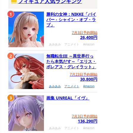
フィギュア人気ランキング
1
勝利の女神：NIKKE「バイ
パー - シャイン・オブ・ラ
ブ」
7月3日予約開始
26,400円
あみあみ
アニメイト
Amazon
2
無職転生III ～異世界行っ
たら本気だす～「エリス・
ボレアス・グレイラット」
7月23日予約開始
30,800円
あみあみ
アニメイト
Amazon
3
画集 UNREAL「イヴ」
7月3日予約開始
136,290円
あみあみ
アニメイト
Amazon