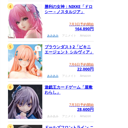
4
勝利の女神：NIKKE「ドロ
シー－ノスタルジア」
7月3日予約開始
164,890円
あみあみ
アニメイト
Amazon
5
ブラウンダスト2「ビキニ
1
エージェント シルヴィア」
7月6日予約開始
22,000円
あみあみ
アニメイト
Amazon
6
遊戯王カードゲーム「屋敷
わらし」
7月3日予約開始
28,600円
あみあみ
アニメイト
Amazon
7
ドールズフロントライン ニ