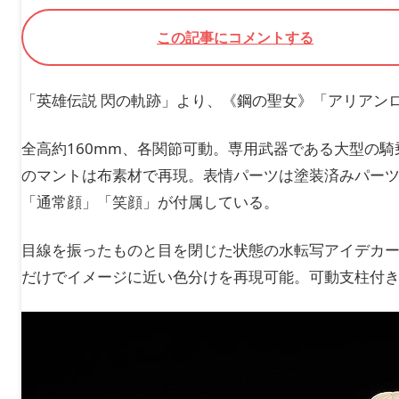
この記事にコメントする
「英雄伝説 閃の軌跡」より、《鋼の聖女》「アリアン
全高約160mm、各関節可動。専用武器である大型の
のマントは布素材で再現。表情パーツは塗装済みパー
「通常顔」「笑顔」が付属している。
目線を振ったものと目を閉じた状態の水転写アイデカ
だけでイメージに近い色分けを再現可能。可動支柱付