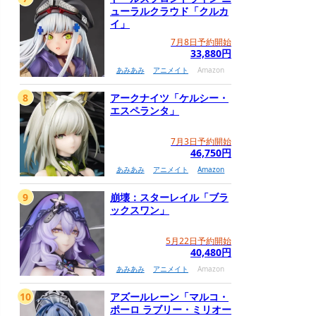
ューラルクラウド「クルカ
イ」
7月8日予約開始
33,880円
あみあみ
アニメイト
Amazon
8
アークナイツ「ケルシー・
エスペランタ」
7月3日予約開始
46,750円
あみあみ
アニメイト
Amazon
9
崩壊：スターレイル「ブラ
ックスワン」
5月22日予約開始
40,480円
あみあみ
アニメイト
Amazon
10
アズールレーン「マルコ・
ポーロ ラブリー・ミリオー