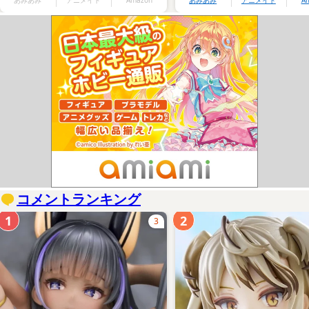
あみあみ
アニメイト
Amazon
あみあみ
アニメイト
A
コメントランキング
1
2
3