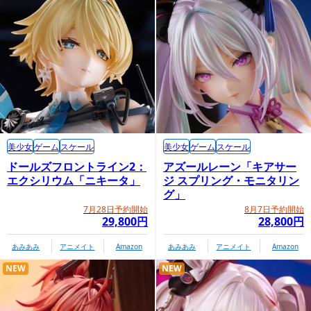
美少女
ゲーム
スケール
美少女
ゲーム
スケール
ドールズフロントライン2：
アズールレーン「キアサー
エクシリウム「ニキータ」
ジ スプリング・モニタリン
グ」
7月28日予約開始
8月7日予約開始
29,800円
28,800円
あみあみ
アニメイト
Amazon
あみあみ
アニメイト
Amazon
NEW
NEW