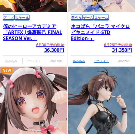
アニメ
スケール
美少女
ゲーム
スケール
僕のヒーローアカデミア
ネコぱら「バニラ マイクロ
「ARTFX J 爆豪勝己 FINAL
ビキニメイド-STD
SEASON Ver.」
Edition-」
6月30日予約開始
6月26日予約開始
36,300円
31,350円
あみあみ
アニメイト
Amazon
あみあみ
アニメイト
Amazon
NEW