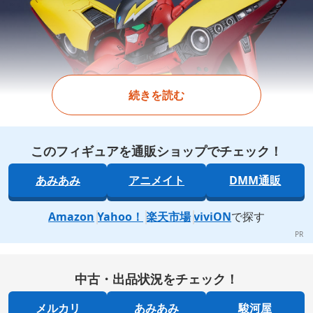
続きを読む
このフィギュアを通販ショップでチェック！
あみあみ
アニメイト
DMM通販
Amazon
Yahoo！
楽天市場
viviON
で探す
中古・出品状況をチェック！
メルカリ
あみあみ
駿河屋