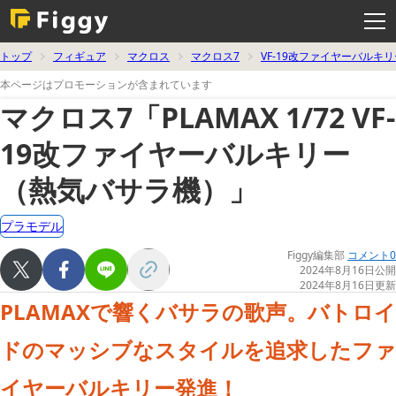
メ
ニ
ュ
ー
を
トップ
フィギュア
マクロス
マクロス7
VF-19改ファイヤーバルキリ
開
く
本ページはプロモーションが含まれています
マクロス7「PLAMAX 1/72 VF-
19改ファイヤーバルキリー
（熱気バサラ機）」
プラモデル
Figgy編集部
コメント0
2024年8月16日公開
2024年8月16日更新
PLAMAXで響くバサラの歌声。バトロイ
ドのマッシブなスタイルを追求したファ
イヤーバルキリー発進！