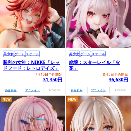
美少女
ゲーム
スケール
美少女
ゲーム
スケール
勝利の女神：NIKKE「レッ
崩壊：スターレイル「火
ドフード：レトロデイズ」
花」
7月15日予約開始
8月5日予約開始
31,350円
36,630円
あみあみ
アニメイト
Amazon
あみあみ
アニメイト
Amazon
NEW
NEW