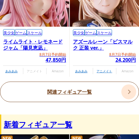
美少女
ゲーム
スケール
美少女
ゲーム
スケール
ライムライト・レモネード
アズールレーン「ビスマル
ジャム「陽見恵凪」
ク 正装 ver.」
8月7日予約開始
8月7日予約開始
47,850円
24,200円
あみあみ
アニメイト
Amazon
あみあみ
アニメイト
Amazon
関連フィギュア一覧
新着フィギュア一覧
NEW
NEW