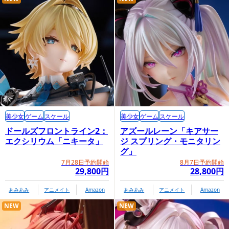
美少女
ゲーム
スケール
美少女
ゲーム
スケール
ドールズフロントライン2：
アズールレーン「キアサー
エクシリウム「ニキータ」
ジ スプリング・モニタリン
グ」
7月28日予約開始
8月7日予約開始
29,800円
28,800円
あみあみ
アニメイト
Amazon
あみあみ
アニメイト
Amazon
NEW
NEW