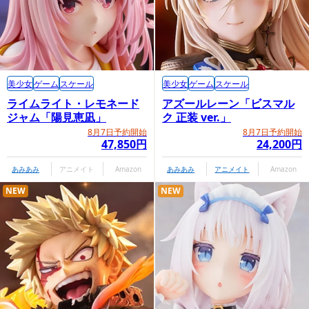
美少女
ゲーム
スケール
美少女
ゲーム
スケール
ライムライト・レモネード
アズールレーン「ビスマル
ジャム「陽見恵凪」
ク 正装 ver.」
8月7日予約開始
8月7日予約開始
47,850円
24,200円
あみあみ
アニメイト
Amazon
あみあみ
アニメイト
Amazon
NEW
NEW