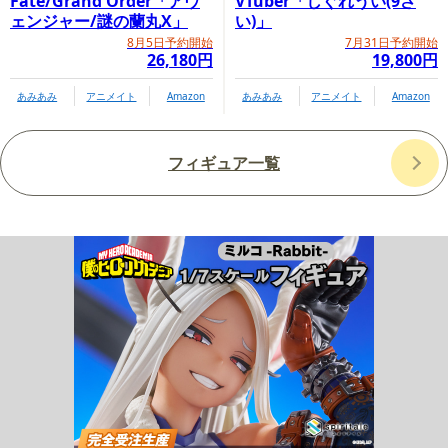
Fate/Grand Order「アヴ
VTuber「しぐれうい(9さ
ェンジャー/謎の蘭丸X」
い)」
8月5日予約開始
7月31日予約開始
26,180円
19,800円
あみあみ
アニメイト
Amazon
あみあみ
アニメイト
Amazon
フィギュア一覧