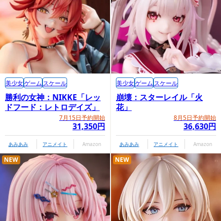
美少女
ゲーム
スケール
美少女
ゲーム
スケール
GOODSMILE COMPANY内商品購入ページ
勝利の女神：NIKKE「レッ
崩壊：スターレイル「火
ドフード：レトロデイズ」
花」
7月15日予約開始
8月5日予約開始
31,350円
36,630円
あみあみ
アニメイト
Amazon
あみあみ
アニメイト
Amazon
NEW
NEW