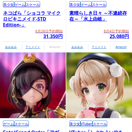
美少女
ゲーム
スケール
美少女
ゲーム
スケール
ネコぱら「ショコラ マイク
素晴らしき日々 ～不連続存
ロビキニメイド-STD
在～「水上由岐」
Edition-」
6月26日予約開始
8月4日予約開始
31,350円
25,080円
あみあみ
アニメイト
Amazon
あみあみ
アニメイト
Amazon
ゲーム
スケール
美少女
VTuber
スケール