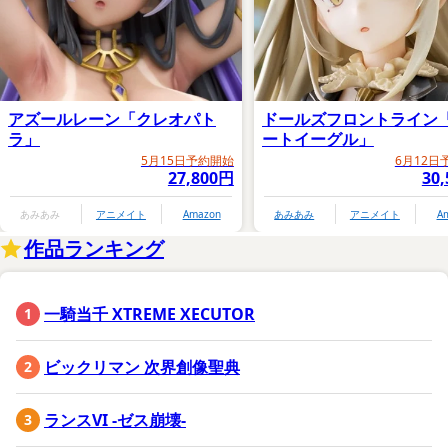
アズールレーン「クレオパト
ドールズフロントライン
ラ」
ートイーグル」
5月15日予約開始
6月12日
27,800円
30
あみあみ
アニメイト
Amazon
あみあみ
アニメイト
A
作品ランキング
一騎当千 XTREME XECUTOR
ビックリマン 次界創像聖典
ランスVI -ゼス崩壊-