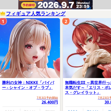
フィギュア人気ランキング
1
2
勝利の女神：NIKKE「バイパ
無職転生III ～異世界行
ー - シャイン・オブ・ラブ」
本気だす～「エリス・ボ
ス・グレイラット」
7月3日予約開始
7月23日
26,400円
30