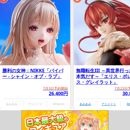
勝利の女神：NIKKE「バイパ
無職転生III ～異世界行
ー - シャイン・オブ・ラブ」
本気だす～「エリス・ボ
ス・グレイラット」
7月3日予約開始
7月23日
26,400円
30
あみあみ
アニメイト
Amazon
あみあみ
アニメイト
A