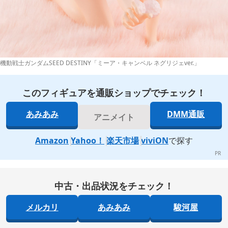
機動戦士ガンダムSEED DESTINY「ミーア・キャンベル ネグリジェver.」
このフィギュアを通販ショップでチェック！
あみあみ
DMM通販
アニメイト
Amazon
Yahoo！
楽天市場
viviON
で探す
中古・出品状況をチェック！
メルカリ
あみあみ
駿河屋