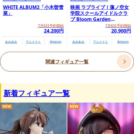
WHITE ALBUM2「小木曽雪
映画 ラブライブ！蓮ノ空女
菜」
学院スクールアイドルクラ
ブ Bloom Garden
Party「大沢瑠璃乃」
7月6日予約開始
7月6日予約開始
24,200円
20,900円
あみあみ
アニメイト
Amazon
あみあみ
アニメイト
Amazon
関連フィギュア一覧
新着フィギュア一覧
NEW
NEW