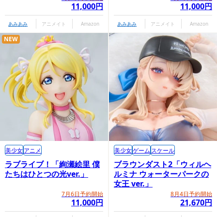
11,000円
11,000円
あみあみ
アニメイト
Amazon
あみあみ
アニメイト
Amazon
NEW
美少女
アニメ
美少女
ゲーム
スケール
ラブライブ！「絢瀬絵里 僕
ブラウンダスト2「ウィルヘ
たちはひとつの光ver.」
ルミナ ウォーターパークの
女王 ver.」
7月6日予約開始
8月4日予約開始
11,000円
21,670円