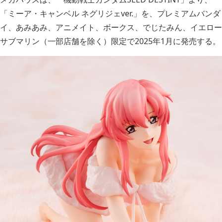
「ミーア・キャンベル ネグリジェver.」を、プレミアムバンダ
イ、あみあみ、アニメイト、ボークス、でじたみん、イエロー
サブマリン（一部店舗を除く）限定で2025年1月に発売する。