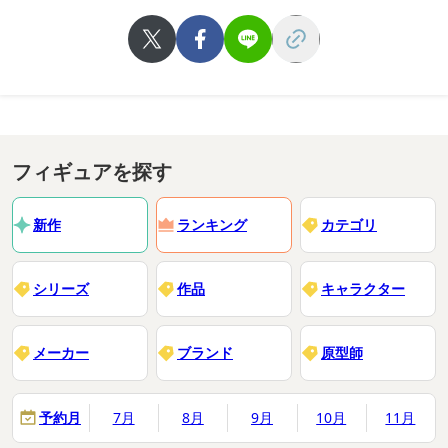
フィギュアを探す
新作
ランキング
カテゴリ
シリーズ
作品
キャラクター
メーカー
ブランド
原型師
予約月
7月
8月
9月
10月
11月