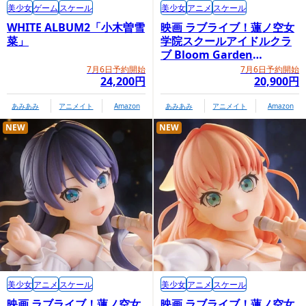
美少女
ゲーム
スケール
美少女
アニメ
スケール
WHITE ALBUM2「小木曽雪
映画 ラブライブ！蓮ノ空女
菜」
学院スクールアイドルクラ
ブ Bloom Garden
Party「大沢瑠璃乃」
7月6日予約開始
7月6日予約開始
24,200円
20,900円
あみあみ
アニメイト
Amazon
あみあみ
アニメイト
Amazon
NEW
NEW
美少女
アニメ
スケール
美少女
アニメ
スケール
映画 ラブライブ！蓮ノ空女
映画 ラブライブ！蓮ノ空女