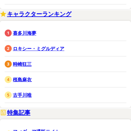
キャラクターランキング
喜多川海夢
ロキシー・ミグルディア
時崎狂三
桜島麻衣
古手川唯
特集記事