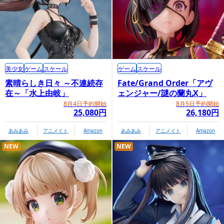
美少女
ゲーム
スケール
ゲーム
スケール
素晴らしき日々 ～不連続存
Fate/Grand Order「アヴ
在～「水上由岐」
ェンジャー/謎の蘭丸X」
8月4日予約開始
8月5日予約開始
25,080円
26,180円
あみあみ
アニメイト
Amazon
あみあみ
アニメイト
Amazon
NEW
NEW