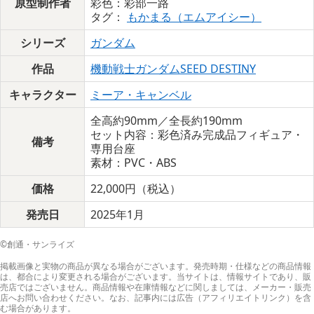
原型制作者
彩色：彩部一路
タグ：
もかまる（エムアイシー）
シリーズ
ガンダム
作品
機動戦士ガンダムSEED DESTINY
キャラクター
ミーア・キャンベル
全高約90mm／全長約190mm
セット内容：彩色済み完成品フィギュア・
備考
専用台座
素材：PVC・ABS
価格
22,000円（税込）
発売日
2025年1月
©創通・サンライズ
掲載画像と実物の商品が異なる場合がございます。発売時期・仕様などの商品情報
は、都合により変更される場合がございます。当サイトは、情報サイトであり、販
売店ではございません。商品情報や在庫情報などに関しましては、メーカー・販売
店へお問い合わせください。なお、記事内には広告（アフィリエイトリンク）を含
む場合があります。