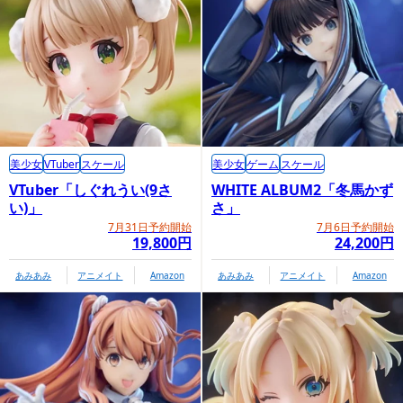
美少女
VTuber
スケール
美少女
ゲーム
スケール
VTuber「しぐれうい(9さ
WHITE ALBUM2「冬馬かず
い)」
さ」
7月31日予約開始
7月6日予約開始
19,800円
24,200円
あみあみ
アニメイト
Amazon
あみあみ
アニメイト
Amazon