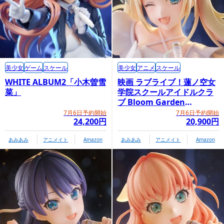
美少女
ゲーム
スケール
美少女
アニメ
スケール
WHITE ALBUM2「小木曽雪
映画 ラブライブ！蓮ノ空女
菜」
学院スクールアイドルクラ
ブ Bloom Garden
Party「大沢瑠璃乃」
7月6日予約開始
7月6日予約開始
24,200円
20,900円
あみあみ
アニメイト
Amazon
あみあみ
アニメイト
Amazon