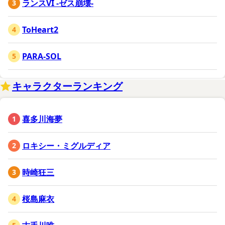
ランスVI -ゼス崩壊-
ToHeart2
PARA-SOL
キャラクターランキング
喜多川海夢
ロキシー・ミグルディア
時崎狂三
桜島麻衣