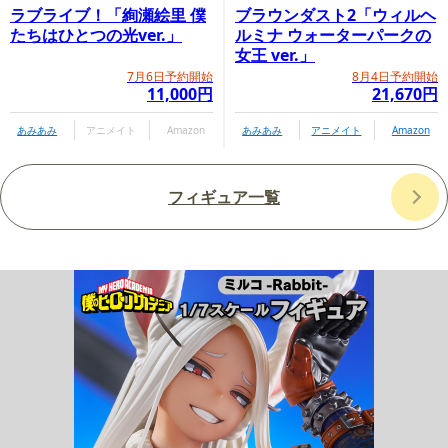
ラブライブ！「絢瀬絵里 僕
ブラウンダスト2「ウィルヘ
たちはひとつの光ver.」
ルミナ ウォーターパークの
女王 ver.」
7月6日予約開始
8月4日予約開始
11,000円
21,670円
あみあみ
アニメイト
Amazon
あみあみ
アニメイト
Amazon
フィギュア一覧