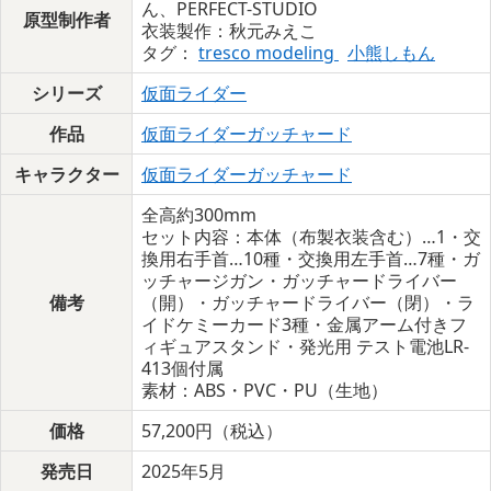
ん、PERFECT-STUDIO
原型制作者
衣装製作：秋元みえこ
タグ：
tresco modeling
小熊しもん
シリーズ
仮面ライダー
作品
仮面ライダーガッチャード
キャラクター
仮面ライダーガッチャード
全高約300mm
セット内容：本体（布製衣装含む）…1・交
換用右手首…10種・交換用左手首…7種・ガ
ッチャージガン・ガッチャードライバー
備考
（開）・ガッチャードライバー（閉）・ラ
イドケミーカード3種・金属アーム付きフ
ィギュアスタンド・発光用 テスト電池LR-
413個付属
素材：ABS・PVC・PU（生地）
価格
57,200円（税込）
発売日
2025年5月