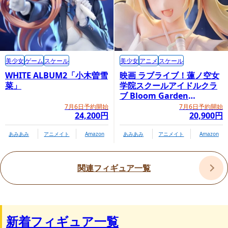
美少女
ゲーム
スケール
美少女
アニメ
スケール
WHITE ALBUM2「小木曽雪
映画 ラブライブ！蓮ノ空女
菜」
学院スクールアイドルクラ
ブ Bloom Garden
Party「大沢瑠璃乃」
7月6日予約開始
7月6日予約開始
24,200円
20,900円
あみあみ
アニメイト
Amazon
あみあみ
アニメイト
Amazon
関連フィギュア一覧
プレミアムバンダイ内商品購入ページ
新着フィギュア一覧