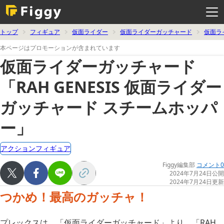
メ
ニ
ュ
ー
を
トップ
フィギュア
仮面ライダー
仮面ライダーガッチャード
仮面ラ
開
く
本ページはプロモーションが含まれています
仮面ライダーガッチャード
「RAH GENESIS 仮面ライダー
ガッチャード スチームホッパ
ー」
アクションフィギュア
Figgy編集部
コメント0
2024年7月24日公開
2024年7月24日更新
つかめ！最高のガッチャ！
プレックスは、「仮面ライダーガッチャード」より、「RAH