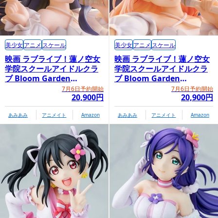
美少女
アニメ
スケール
美少女
アニメ
スケール
映画 ラブライブ！蓮ノ空女
映画 ラブライブ！蓮ノ空女
学院スクールアイドルクラ
学院スクールアイドルクラ
ブ Bloom Garden
ブ Bloom Garden
Party「村野さやか」
Party「日野下花帆」
7月6日予約開始
7月6日予約開始
20,900円
20,900円
あみあみ
アニメイト
Amazon
あみあみ
アニメイト
Amazon