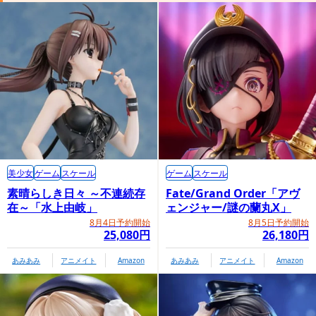
美少女
ゲーム
スケール
ゲーム
スケール
素晴らしき日々 ～不連続存
Fate/Grand Order「アヴ
在～「水上由岐」
ェンジャー/謎の蘭丸X」
8月4日予約開始
8月5日予約開始
25,080円
26,180円
あみあみ
アニメイト
Amazon
あみあみ
アニメイト
Amazon