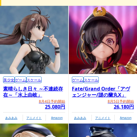
美少女
ゲーム
スケール
ゲーム
スケール
素晴らしき日々 ～不連続存
Fate/Grand Order「アヴ
在～「水上由岐」
ェンジャー/謎の蘭丸X」
8月4日予約開始
8月5日予約開始
25,080円
26,180円
あみあみ
アニメイト
Amazon
あみあみ
アニメイト
Amazon