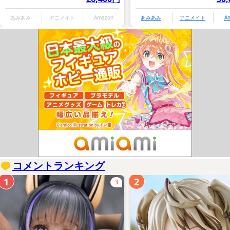
あみあみ
アニメイト
Amazon
あみあみ
アニメイト
A
コメントランキング
1
2
3