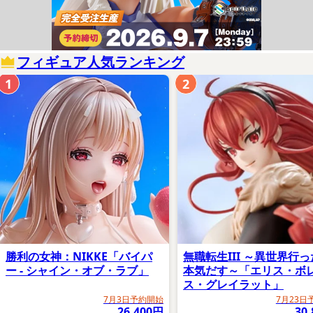
フィギュア人気ランキング
1
2
勝利の女神：NIKKE「バイパ
無職転生III ～異世界行
ー - シャイン・オブ・ラブ」
本気だす～「エリス・ボ
ス・グレイラット」
7月3日予約開始
7月23日
26,400円
30