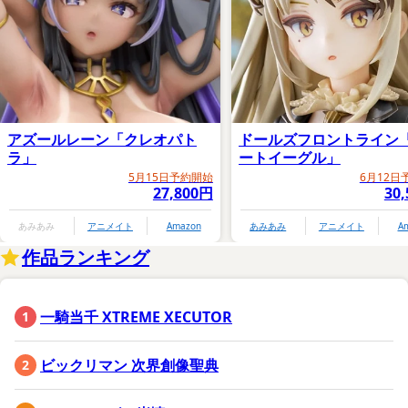
アズールレーン「クレオパト
ドールズフロントライン
ラ」
ートイーグル」
5月15日予約開始
6月12日
27,800円
30
あみあみ
アニメイト
Amazon
あみあみ
アニメイト
A
作品ランキング
一騎当千 XTREME XECUTOR
ビックリマン 次界創像聖典