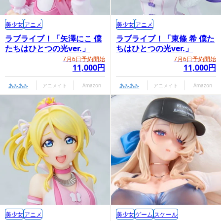
美少女
アニメ
美少女
アニメ
ラブライブ！「矢澤にこ 僕
ラブライブ！「東條 希 僕た
たちはひとつの光ver.」
ちはひとつの光ver.」
7月6日予約開始
7月6日予約開始
11,000円
11,000円
あみあみ
アニメイト
Amazon
あみあみ
アニメイト
Amazon
美少女
アニメ
美少女
ゲーム
スケール