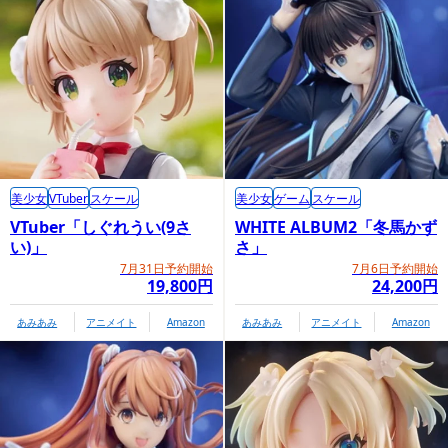
美少女
VTuber
スケール
美少女
ゲーム
スケール
VTuber「しぐれうい(9さ
WHITE ALBUM2「冬馬かず
い)」
さ」
7月31日予約開始
7月6日予約開始
19,800円
24,200円
あみあみ
アニメイト
Amazon
あみあみ
アニメイト
Amazon