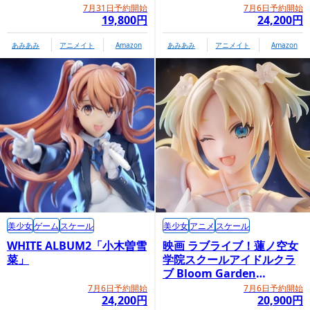
7月31日予約開始
7月6日予約開始
19,800円
24,200円
あみあみ
アニメイト
Amazon
あみあみ
アニメイト
Amazon
美少女
ゲーム
スケール
美少女
アニメ
スケール
WHITE ALBUM2「小木曽雪
映画 ラブライブ！蓮ノ空女
菜」
学院スクールアイドルクラ
ブ Bloom Garden
Party「大沢瑠璃乃」
7月6日予約開始
7月6日予約開始
24,200円
20,900円