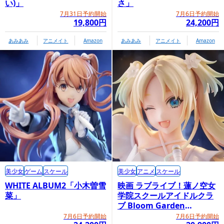
い)」
さ」
7月31日予約開始
7月6日予約開始
19,800円
24,200円
あみあみ
アニメイト
Amazon
あみあみ
アニメイト
Amazon
美少女
ゲーム
スケール
美少女
アニメ
スケール
WHITE ALBUM2「小木曽雪
映画 ラブライブ！蓮ノ空女
菜」
学院スクールアイドルクラ
ブ Bloom Garden
Party「大沢瑠璃乃」
7月6日予約開始
7月6日予約開始