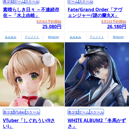
美少女
ゲーム
スケール
ゲーム
スケール
素晴らしき日々 ～不連続存
Fate/Grand Order「アヴ
在～「水上由岐」
ェンジャー/謎の蘭丸X」
GOODSMILE COMPANY内商品購入ページ
8月4日予約開始
8月5日予約開始
25,080円
26,180円
あみあみ
アニメイト
Amazon
あみあみ
アニメイト
Amazon
美少女
VTuber
スケール
美少女
ゲーム
スケール
VTuber「しぐれうい(9さ
WHITE ALBUM2「冬馬かず
い)」
さ」