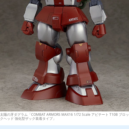
太陽の牙ダグラム「COMBAT ARMORS MAX16 1/72 Scale アビテート T10B ブロッ
クヘッド 強化型ザック装着タイプ」