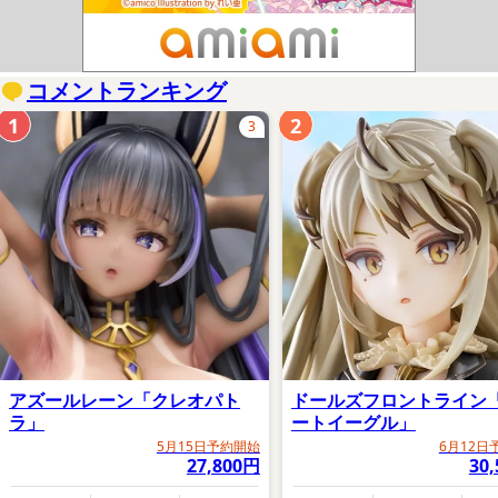
コメントランキング
1
2
3
アズールレーン「クレオパト
ドールズフロントライン
ラ」
ートイーグル」
5月15日予約開始
6月12日
27,800円
30