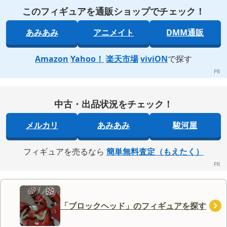
このフィギュアを通販ショップでチェック！
あみあみ
アニメイト
DMM通販
Amazon
Yahoo！
楽天市場
viviON
で探す
中古・出品状況をチェック！
メルカリ
あみあみ
駿河屋
フィギュアを売るなら
簡単無料査定（もえたく）
「ブロックヘッド」のフィギュアを探す