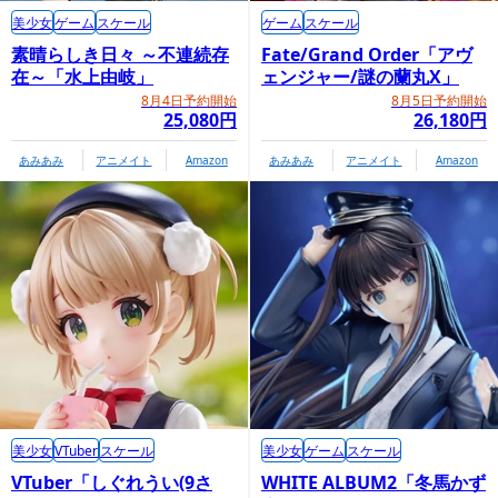
美少女
ゲーム
スケール
ゲーム
スケール
素晴らしき日々 ～不連続存
Fate/Grand Order「アヴ
在～「水上由岐」
ェンジャー/謎の蘭丸X」
8月4日予約開始
8月5日予約開始
25,080円
26,180円
あみあみ
アニメイト
Amazon
あみあみ
アニメイト
Amazon
美少女
VTuber
スケール
美少女
ゲーム
スケール
VTuber「しぐれうい(9さ
WHITE ALBUM2「冬馬かず