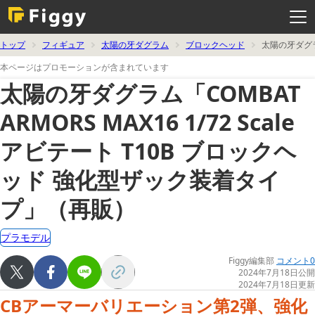
メ
ニ
ュ
ー
を
トップ
フィギュア
太陽の牙ダグラム
ブロックヘッド
太陽の牙ダグラム
開
く
本ページはプロモーションが含まれています
太陽の牙ダグラム「COMBAT
ARMORS MAX16 1/72 Scale
アビテート T10B ブロックヘ
ッド 強化型ザック装着タイ
プ」（再販）
プラモデル
Figgy編集部
コメント0
2024年7月18日公開
2024年7月18日更新
CBアーマーバリエーション第2弾、強化