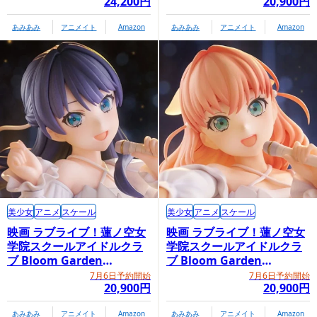
24,200円
20,900円
あみあみ
アニメイト
Amazon
あみあみ
アニメイト
Amazon
美少女
アニメ
スケール
美少女
アニメ
スケール
映画 ラブライブ！蓮ノ空女
映画 ラブライブ！蓮ノ空女
学院スクールアイドルクラ
学院スクールアイドルクラ
ブ Bloom Garden
ブ Bloom Garden
Party「村野さやか」
Party「日野下花帆」
7月6日予約開始
7月6日予約開始
20,900円
20,900円
あみあみ
アニメイト
Amazon
あみあみ
アニメイト
Amazon