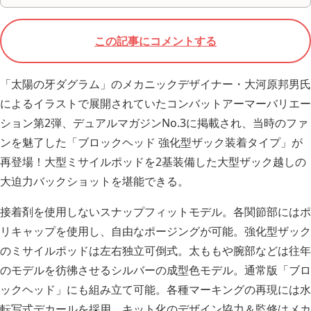
この記事にコメントする
「太陽の牙ダグラム」のメカニックデザイナー・大河原邦男氏
によるイラストで展開されていたコンバットアーマーバリエー
ション第2弾、デュアルマガジンNo.3に掲載され、当時のファ
ンを魅了した「ブロックヘッド 強化型ザック装着タイプ」が
再登場！大型ミサイルポッドを2基装備した大型ザック越しの
大迫力バックショットを堪能できる。
接着剤を使用しないスナップフィットモデル。各関節部にはポ
リキャップを使用し、自由なポージングが可能。強化型ザック
のミサイルポッドは左右独立可倒式。太ももや腕部などは往年
のモデルを彷彿させるシルバーの成型色モデル。通常版「ブロ
ックヘッド」にも組み立て可能。各種マーキングの再現には水
転写式デカールを採用。キット化のデザイン協力＆監修はメカ