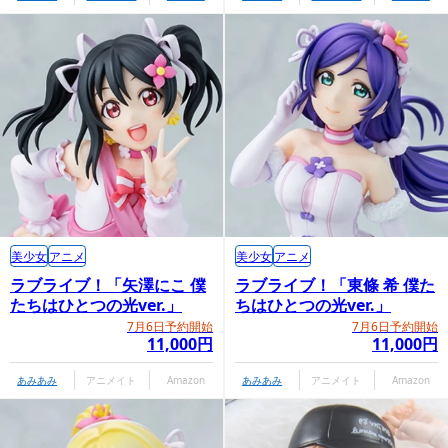
美少女
アニメ
美少女
アニメ
ラブライブ！「矢澤にこ 僕
ラブライブ！「東條 希 僕た
たちはひとつの光ver.」
ちはひとつの光ver.」
7月6日予約開始
7月6日予約開始
11,000円
11,000円
あみあみ
アニメイト
Amazon
あみあみ
アニメイト
Amazon