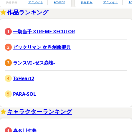
あみあみ
アニメイト
Amazon
あみあみ
アニメイト
A
作品ランキング
一騎当千 XTREME XECUTOR
ビックリマン 次界創像聖典
ランスVI -ゼス崩壊-
ToHeart2
PARA-SOL
キャラクターランキング
喜多川海夢