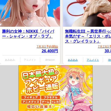
勝利の女神：NIKKE「バイパ
無職転生III ～異世界行
ー - シャイン・オブ・ラブ」
本気だす～「エリス・ボ
ス・グレイラット」
7月3日予約開始
7月23日
26,400円
30
あみあみ
アニメイト
Amazon
あみあみ
アニメイト
A