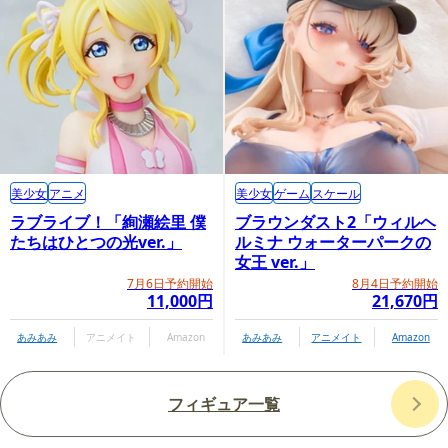
美少女
アニメ
美少女
ゲーム
スケール
ラブライブ！「絢瀬絵里 僕
ブラウンダスト2「ウィルヘ
たちはひとつの光ver.」
ルミナ ウォーターパークの
女王 ver.」
7月6日予約開始
8月4日予約開始
11,000円
21,670円
あみあみ
アニメイト
Amazon
あみあみ
アニメイト
Amazon
フィギュア一覧