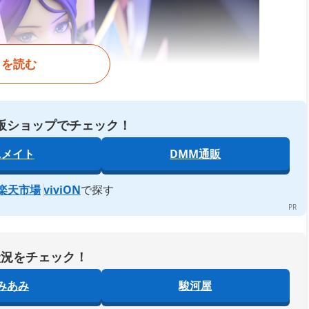
きを読む
販ショップでチェック！
ニメイト
DMM通販
楽天市場
viviON
で探す
状況をチェック！
みあみ
駿河屋