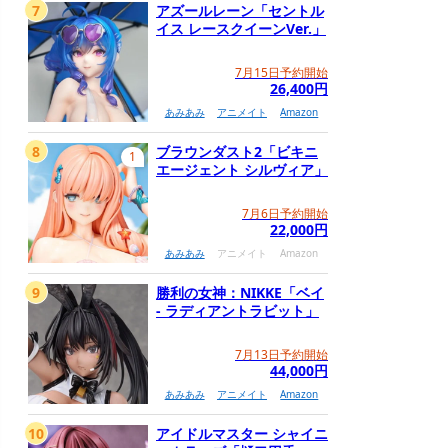
7
アズールレーン「セントル
イス レースクイーンVer.」
7月15日予約開始
26,400円
あみあみ
アニメイト
Amazon
8
ブラウンダスト2「ビキニ
1
エージェント シルヴィア」
7月6日予約開始
22,000円
あみあみ
アニメイト
Amazon
9
勝利の女神：NIKKE「ベイ
- ラディアントラビット」
7月13日予約開始
44,000円
あみあみ
アニメイト
Amazon
10
アイドルマスター シャイニ