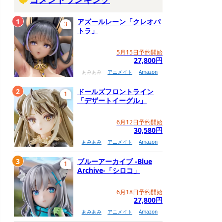
1
アズールレーン「クレオパ
3
トラ」
5月15日予約開始
27,800円
あみあみ
アニメイト
Amazon
2
ドールズフロントライン
1
「デザートイーグル」
6月12日予約開始
30,580円
あみあみ
アニメイト
Amazon
3
ブルーアーカイブ -Blue
1
Archive-「シロコ」
6月18日予約開始
27,800円
あみあみ
アニメイト
Amazon