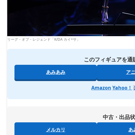
リーグ・オブ・レジェンド「K/DA カイ=サ」
このフィギュアを通
あみあみ
ア
Amazon
Yahoo！
中古・出品
メルカリ
あ