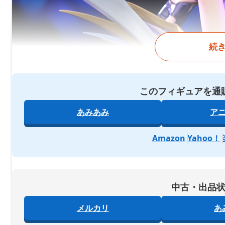
続
このフィギュアを通
あみあみ
ア
Amazon
Yahoo！
中古・出品
メルカリ
あ