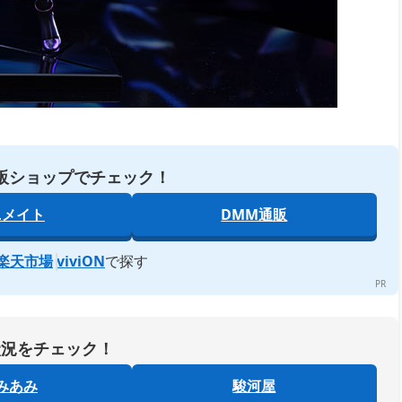
販ショップでチェック！
ニメイト
DMM通販
楽天市場
viviON
で探す
状況をチェック！
みあみ
駿河屋