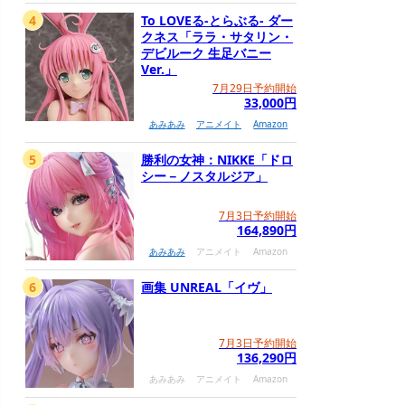
4
To LOVEる-とらぶる- ダー
クネス「ララ・サタリン・
デビルーク 生足バニー
Ver.」
7月29日予約開始
33,000円
あみあみ
アニメイト
Amazon
5
勝利の女神：NIKKE「ドロ
シー－ノスタルジア」
7月3日予約開始
164,890円
あみあみ
アニメイト
Amazon
6
画集 UNREAL「イヴ」
7月3日予約開始
136,290円
あみあみ
アニメイト
Amazon