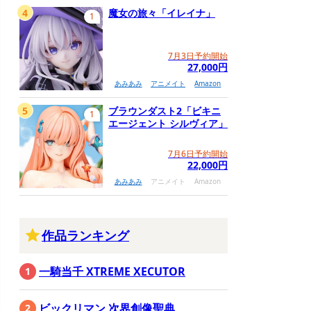
4
魔女の旅々「イレイナ」
1
7月3日予約開始
27,000円
あみあみ
アニメイト
Amazon
5
ブラウンダスト2「ビキニ
1
エージェント シルヴィア」
7月6日予約開始
22,000円
あみあみ
アニメイト
Amazon
作品ランキング
一騎当千 XTREME XECUTOR
ビックリマン 次界創像聖典