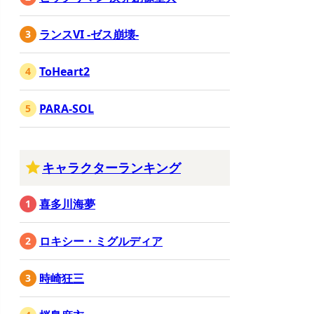
ランスVI -ゼス崩壊-
ToHeart2
PARA-SOL
キャラクターランキング
喜多川海夢
ロキシー・ミグルディア
時崎狂三