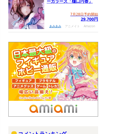
ーカラーズ「樋口円香」
7月28日予約開始
29,700円
あみあみ
アニメイト
Amazon
コメントランキング