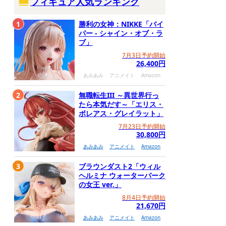
フィギュア人気ランキング
1
勝利の女神：NIKKE「バイ
パー - シャイン・オブ・ラ
ブ」
7月3日予約開始
26,400円
あみあみ
アニメイト
Amazon
2
無職転生III ～異世界行っ
たら本気だす～「エリス・
ボレアス・グレイラット」
7月23日予約開始
30,800円
あみあみ
アニメイト
Amazon
3
ブラウンダスト2「ウィル
ヘルミナ ウォーターパーク
の女王 ver.」
8月4日予約開始
21,670円
あみあみ
アニメイト
Amazon