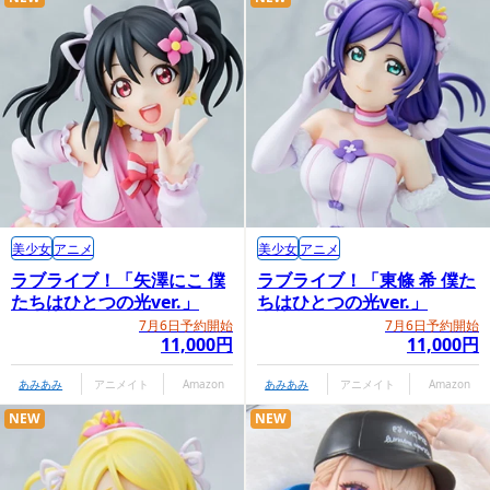
美少女
アニメ
美少女
アニメ
ラブライブ！「矢澤にこ 僕
ラブライブ！「東條 希 僕た
たちはひとつの光ver.」
ちはひとつの光ver.」
7月6日予約開始
7月6日予約開始
11,000円
11,000円
あみあみ
アニメイト
Amazon
あみあみ
アニメイト
Amazon
NEW
NEW