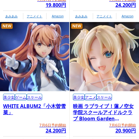
19,800円
24,200円
あみあみ
アニメイト
Amazon
あみあみ
アニメイト
Amazon
NEW
NEW
美少女
ゲーム
スケール
美少女
アニメ
スケール
WHITE ALBUM2「小木曽雪
映画 ラブライブ！蓮ノ空女
菜」
学院スクールアイドルクラ
ブ Bloom Garden
Party「大沢瑠璃乃」
7月6日予約開始
7月6日予約開始
24,200円
20,900円