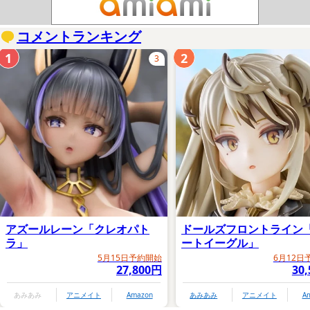
コメントランキング
1
2
3
アズールレーン「クレオパト
ドールズフロントライン
ラ」
ートイーグル」
5月15日予約開始
6月12日
27,800円
30
あみあみ
アニメイト
Amazon
あみあみ
アニメイト
A