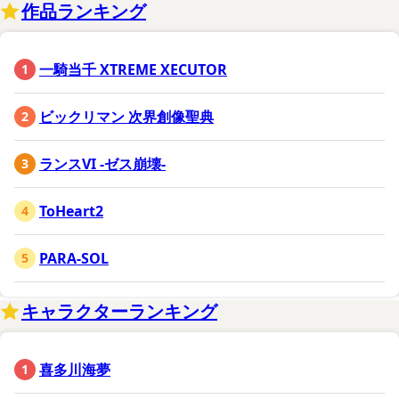
作品ランキング
一騎当千 XTREME XECUTOR
ビックリマン 次界創像聖典
ランスVI -ゼス崩壊-
ToHeart2
PARA-SOL
キャラクターランキング
喜多川海夢