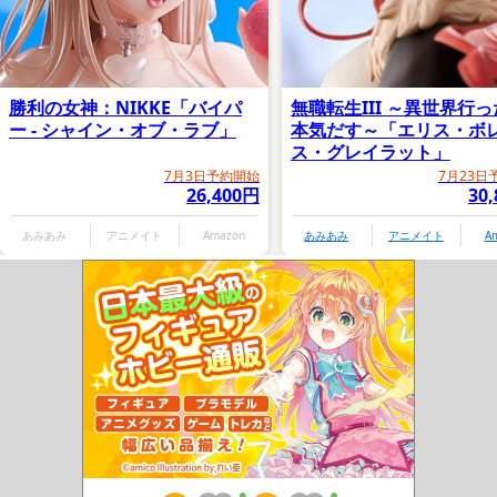
勝利の女神：NIKKE「バイパ
無職転生III ～異世界行
ー - シャイン・オブ・ラブ」
本気だす～「エリス・ボ
ス・グレイラット」
7月3日予約開始
7月23日
26,400円
30
あみあみ
アニメイト
Amazon
あみあみ
アニメイト
A