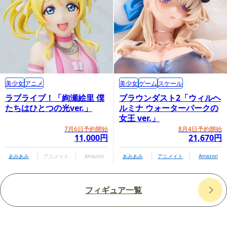
美少女
アニメ
美少女
ゲーム
スケール
ラブライブ！「絢瀬絵里 僕
ブラウンダスト2「ウィルヘ
たちはひとつの光ver.」
ルミナ ウォーターパークの
女王 ver.」
7月6日予約開始
8月4日予約開始
11,000円
21,670円
あみあみ
アニメイト
Amazon
あみあみ
アニメイト
Amazon
フィギュア一覧