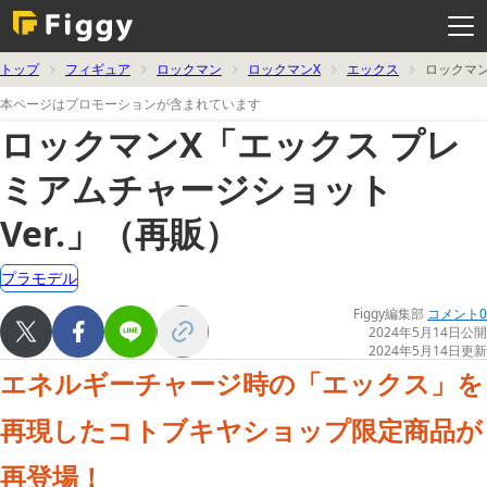
メ
ニ
ュ
ー
を
トップ
フィギュア
ロックマン
ロックマンX
エックス
ロックマン
開
く
本ページはプロモーションが含まれています
ロックマンX「エックス プレ
ミアムチャージショット
Ver.」（再販）
プラモデル
Figgy編集部
コメント0
2024年5月14日公開
2024年5月14日更新
エネルギーチャージ時の「エックス」を
再現したコトブキヤショップ限定商品が
再登場！