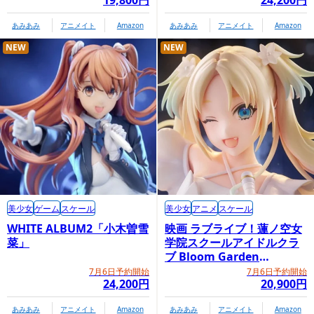
19,800円
24,200円
あみあみ
アニメイト
Amazon
あみあみ
アニメイト
Amazon
NEW
NEW
美少女
ゲーム
スケール
美少女
アニメ
スケール
WHITE ALBUM2「小木曽雪
映画 ラブライブ！蓮ノ空女
菜」
学院スクールアイドルクラ
ブ Bloom Garden
Party「大沢瑠璃乃」
7月6日予約開始
7月6日予約開始
24,200円
20,900円
あみあみ
アニメイト
Amazon
あみあみ
アニメイト
Amazon