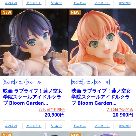
あみあみ
アニメイト
Amazon
あみあみ
アニメイト
Amazon
NEW
NEW
美少女
アニメ
スケール
美少女
アニメ
スケール
映画 ラブライブ！蓮ノ空女
映画 ラブライブ！蓮ノ空女
学院スクールアイドルクラ
学院スクールアイドルクラ
ブ Bloom Garden
ブ Bloom Garden
Party「村野さやか」
Party「日野下花帆」
7月6日予約開始
7月6日予約開始
20,900円
20,900円
あみあみ
アニメイト
Amazon
あみあみ
アニメイト
Amazon
NEW
NEW