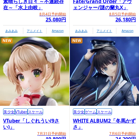
素晴らしき日々 ～不連続存
Fate/Grand Order「アヴ
在～「水上由岐」
ェンジャー/謎の蘭丸X」
8月4日予約開始
8月5日予約開始
25,080円
26,180円
あみあみ
アニメイト
Amazon
あみあみ
アニメイト
Amazon
NEW
NEW
美少女
VTuber
スケール
美少女
ゲーム
スケール
VTuber「しぐれうい(9さ
WHITE ALBUM2「冬馬かず
い)」
さ」
7月31日予約開始
7月6日予約開始