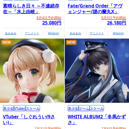
素晴らしき日々 ～不連続存
Fate/Grand Order「アヴ
在～「水上由岐」
ェンジャー/謎の蘭丸X」
8月4日予約開始
8月5日予約開始
25,080円
26,180円
あみあみ
アニメイト
Amazon
あみあみ
アニメイト
Amazon
NEW
NEW
商品情報ページ
https://www.kotobukiya.co.jp/product/detail/p4934054037
美少女
VTuber
スケール
美少女
ゲーム
スケール
773/
VTuber「しぐれうい(9さ
WHITE ALBUM2「冬馬かず
い)」
さ」
コトブキヤオンラインショップ内商品購入ページ
7月31日予約開始
7月6日予約開始