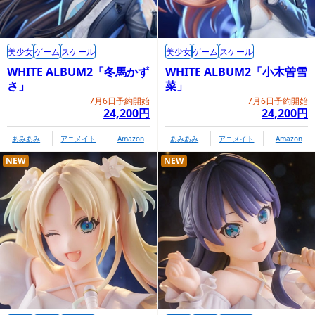
美少女
ゲーム
スケール
美少女
ゲーム
スケール
WHITE ALBUM2「冬馬かず
WHITE ALBUM2「小木曽雪
さ」
菜」
7月6日予約開始
7月6日予約開始
24,200円
24,200円
あみあみ
アニメイト
Amazon
あみあみ
アニメイト
Amazon
NEW
NEW