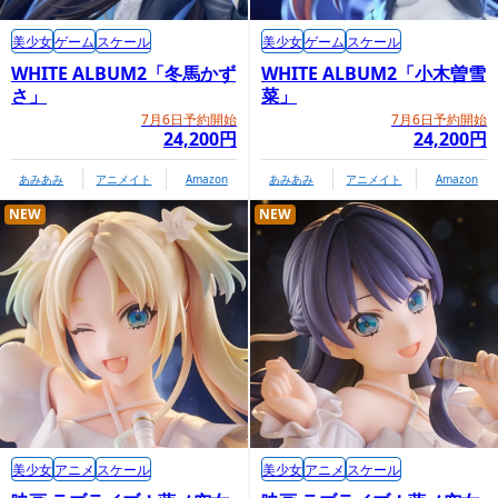
美少女
ゲーム
スケール
美少女
ゲーム
スケール
プレミアムバンダイ内商品購入ページ
WHITE ALBUM2「冬馬かず
WHITE ALBUM2「小木曽雪
さ」
菜」
7月6日予約開始
7月6日予約開始
24,200円
24,200円
あみあみ
アニメイト
Amazon
あみあみ
アニメイト
Amazon
NEW
NEW
美少女
アニメ
スケール
美少女
アニメ
スケール