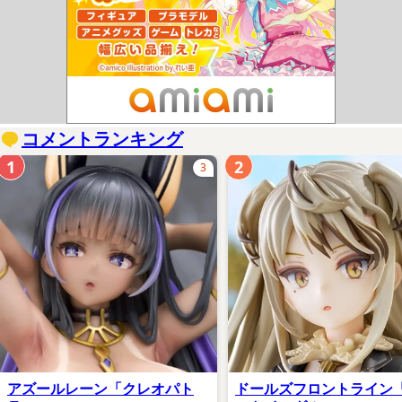
コメントランキング
1
2
3
アズールレーン「クレオパト
ドールズフロントライン