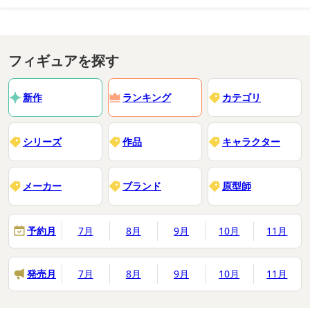
フィギュアを探す
新作
ランキング
カテゴリ
シリーズ
作品
キャラクター
メーカー
ブランド
原型師
予約月
7月
8月
9月
10月
11月
発売月
7月
8月
9月
10月
11月