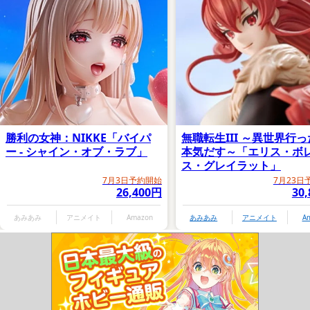
勝利の女神：NIKKE「バイパ
無職転生III ～異世界行
ー - シャイン・オブ・ラブ」
本気だす～「エリス・ボ
ス・グレイラット」
7月3日予約開始
7月23日
26,400円
30
あみあみ
アニメイト
Amazon
あみあみ
アニメイト
A