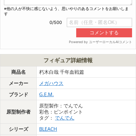
フィギュア詳細情報
商品名
朽木白哉 千年血戦篇
メーカー
メガハウス
ブランド
G.E.M.
原型製作：でんでん
原型制作者
彩色：ピンポイント
タグ：
でんでん
シリーズ
BLEACH