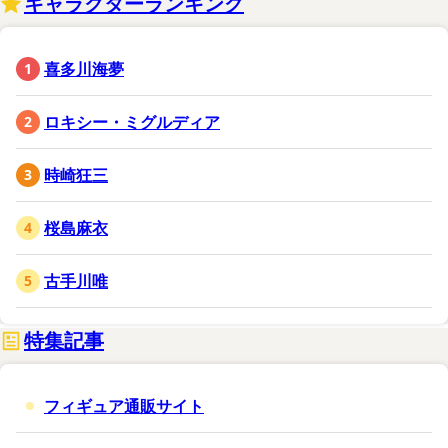
キャラクターランキング
喜多川海夢
ロキシー・ミグルディア
時崎狂三
桜島麻衣
古手川唯
特集記事
フィギュア通販サイト