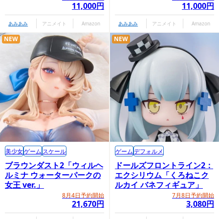
11,000円
11,000円
あみあみ
アニメイト
Amazon
あみあみ
アニメイト
Amazon
NEW
NEW
美少女
ゲーム
スケール
ゲーム
デフォルメ
ブラウンダスト2「ウィルヘ
ドールズフロントライン2：
ルミナ ウォーターパークの
エクシリウム「くろねこク
女王 ver.」
ルカイ バネフィギュア」
8月4日予約開始
7月8日予約開始
21,670円
3,080円