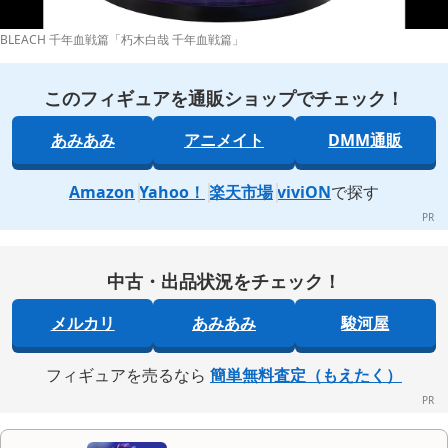
BLEACH 千年血戦篇「朽木白哉 千年血戦篇」
このフィギュアを通販ショップでチェック！
あみあみ
アニメイト
DMM通販
Amazon
Yahoo！
楽天市場
viviON
で探す
中古・出品状況をチェック！
メルカリ
あみあみ
駿河屋
フィギュアを売るなら
簡単無料査定（もえたく）