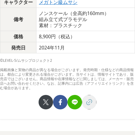
キャラクター
メガトン級ムサシ
ノンスケール（全高約160mm）
備考
組み立て式プラモデル
素材：プラスチック
価格
8,900円（税込）
発売日
2024年11月
©LEVEL-5/ムサシプロジェクト2
掲載画像と実物の商品が異なる場合がございます。発売時期・仕様などの商品情報
は、都合により変更される場合がございます。当サイトは、情報サイトであり、販
売店ではございません。商品情報や在庫情報などに関しましては、メーカー・販売
店へお問い合わせください。なお、記事内には広告（アフィリエイトリンク）を含
む場合があります。