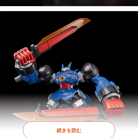
続きを読む