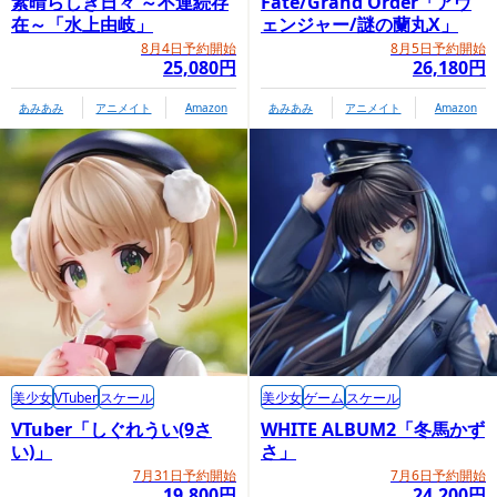
素晴らしき日々 ～不連続存
Fate/Grand Order「アヴ
在～「水上由岐」
ェンジャー/謎の蘭丸X」
8月4日予約開始
8月5日予約開始
25,080円
26,180円
あみあみ
アニメイト
Amazon
あみあみ
アニメイト
Amazon
GOODSMILE COMPANY内商品購入ページ
美少女
VTuber
スケール
美少女
ゲーム
スケール
VTuber「しぐれうい(9さ
WHITE ALBUM2「冬馬かず
い)」
さ」
7月31日予約開始
7月6日予約開始
19,800円
24,200円