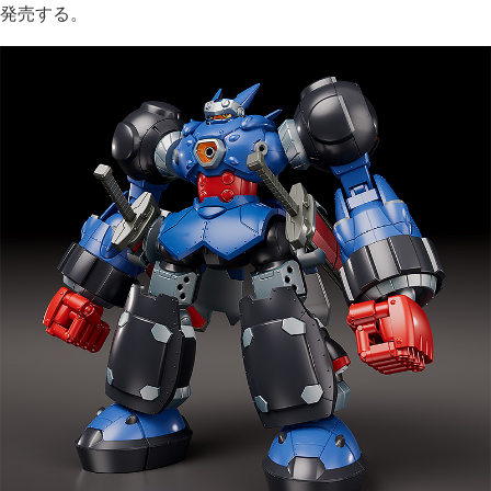
発売する。