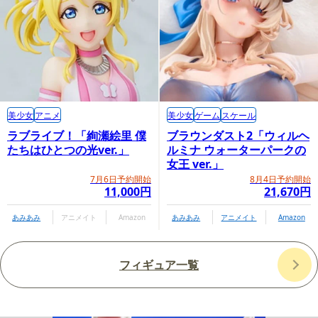
美少女
アニメ
美少女
ゲーム
スケール
ラブライブ！「絢瀬絵里 僕
ブラウンダスト2「ウィルヘ
たちはひとつの光ver.」
ルミナ ウォーターパークの
女王 ver.」
7月6日予約開始
8月4日予約開始
11,000円
21,670円
あみあみ
アニメイト
Amazon
あみあみ
アニメイト
Amazon
フィギュア一覧