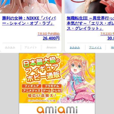
勝利の女神：NIKKE「バイパ
無職転生III ～異世界行
ー - シャイン・オブ・ラブ」
本気だす～「エリス・ボ
ス・グレイラット」
7月3日予約開始
7月23日
26,400円
30
あみあみ
アニメイト
Amazon
あみあみ
アニメイト
A