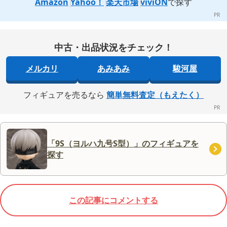
Amazon
Yahoo！
楽天市場
viviON
で探す
中古・出品状況をチェック！
メルカリ
あみあみ
駿河屋
フィギュアを売るなら
簡単無料査定（もえたく）
「9S（ヨルハ九号S型）」のフィギュアを
探す
この記事にコメントする