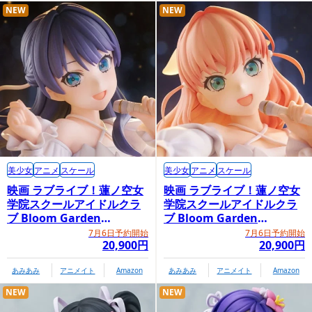
NEW
NEW
美少女
アニメ
スケール
美少女
アニメ
スケール
映画 ラブライブ！蓮ノ空女
映画 ラブライブ！蓮ノ空女
学院スクールアイドルクラ
学院スクールアイドルクラ
ブ Bloom Garden
ブ Bloom Garden
Party「村野さやか」
Party「日野下花帆」
7月6日予約開始
7月6日予約開始
20,900円
20,900円
あみあみ
アニメイト
Amazon
あみあみ
アニメイト
Amazon
NEW
NEW