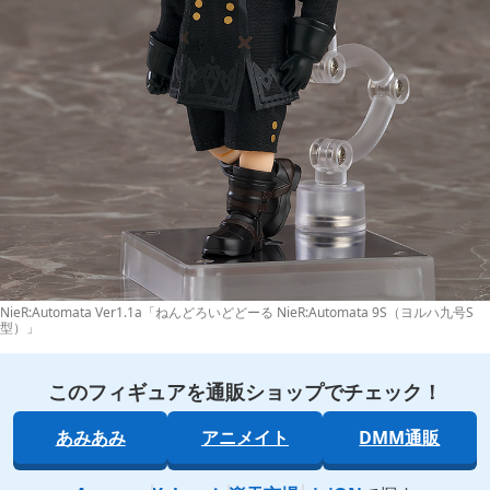
NieR:Automata Ver1.1a「ねんどろいどどーる NieR:Automata 9S（ヨルハ九号S
型）」
このフィギュアを通販ショップでチェック！
あみあみ
アニメイト
DMM通販