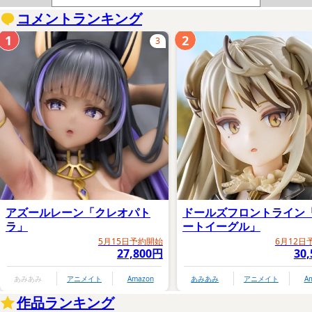
コメントランキング
1
2
3
アズールレーン「クレオパト
ドールズフロントライン
ラ」
ートイーグル」
5月15日予約開始
6月12日
27,800円
30
あみあみ
アニメイト
Amazon
あみあみ
アニメイト
A
作品ランキング