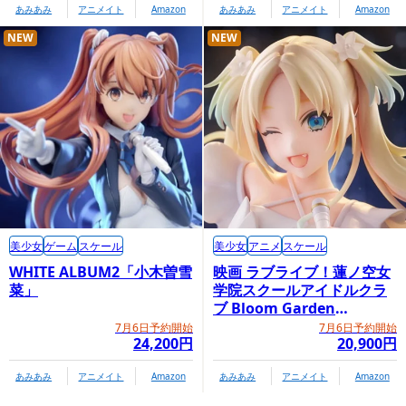
あみあみ
アニメイト
Amazon
あみあみ
アニメイト
Amazon
NEW
NEW
美少女
ゲーム
スケール
美少女
アニメ
スケール
WHITE ALBUM2「小木曽雪
映画 ラブライブ！蓮ノ空女
菜」
学院スクールアイドルクラ
ブ Bloom Garden
Party「大沢瑠璃乃」
7月6日予約開始
7月6日予約開始
24,200円
20,900円
あみあみ
アニメイト
Amazon
あみあみ
アニメイト
Amazon