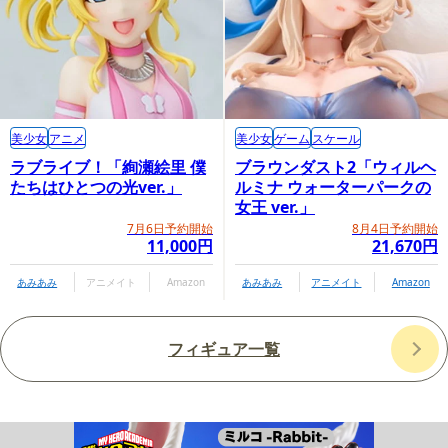
美少女
アニメ
美少女
ゲーム
スケール
ラブライブ！「絢瀬絵里 僕
ブラウンダスト2「ウィルヘ
たちはひとつの光ver.」
ルミナ ウォーターパークの
女王 ver.」
7月6日予約開始
8月4日予約開始
11,000円
21,670円
あみあみ
アニメイト
Amazon
あみあみ
アニメイト
Amazon
フィギュア一覧