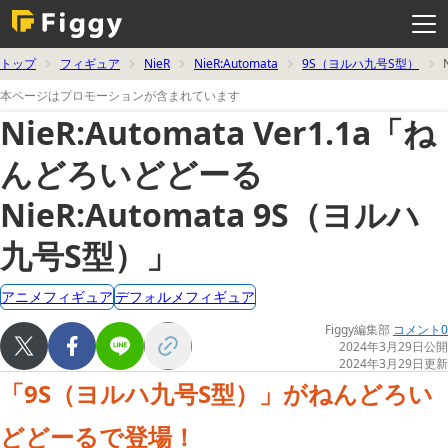
メ
ニ
ュ
ー
を
トップ
フィギュア
NieR
NieR:Automata
9S（ヨルハ九号S型）
開
く
本ページはプロモーションが含まれています
NieR:Automata Ver1.1a「ね
んどろいどどーる
NieR:Automata 9S（ヨルハ
九号S型）」
アニメフィギュア
デフォルメフィギュア
Figgy編集部
コメント0
2024年3月29日公開
2024年3月29日更新
「9S（ヨルハ九号S型）」がねんどろい
どどーるで登場！