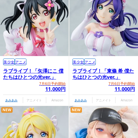
美少女
アニメ
美少女
アニメ
ラブライブ！「矢澤にこ 僕
ラブライブ！「東條 希 僕た
たちはひとつの光ver.」
ちはひとつの光ver.」
7月6日予約開始
7月6日予約開始
11,000円
11,000円
あみあみ
アニメイト
Amazon
あみあみ
アニメイト
Amazon
NEW
NEW