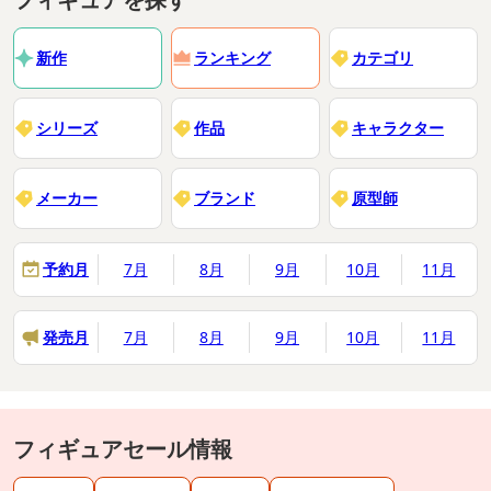
新作
ランキング
カテゴリ
シリーズ
作品
キャラクター
メーカー
ブランド
原型師
GOODSMILE COMPANY内商品購入ページ
予約月
7月
8月
9月
10月
11月
発売月
7月
8月
9月
10月
11月
フィギュアセール情報