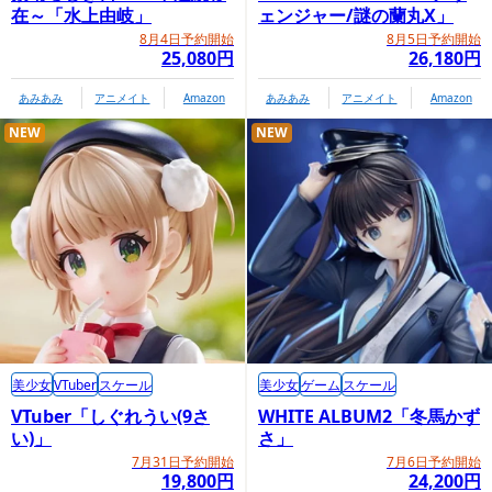
在～「水上由岐」
ェンジャー/謎の蘭丸X」
8月4日予約開始
8月5日予約開始
25,080円
26,180円
あみあみ
アニメイト
Amazon
あみあみ
アニメイト
Amazon
NEW
NEW
美少女
VTuber
スケール
美少女
ゲーム
スケール
VTuber「しぐれうい(9さ
WHITE ALBUM2「冬馬かず
い)」
さ」
7月31日予約開始
7月6日予約開始
19,800円
24,200円