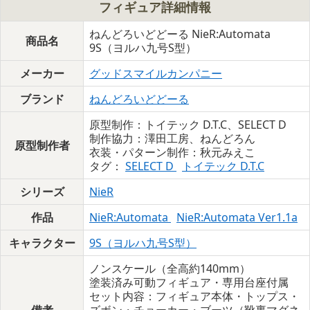
フィギュア詳細情報
ねんどろいどどーる NieR:Automata
商品名
9S（ヨルハ九号S型）
メーカー
グッドスマイルカンパニー
ブランド
ねんどろいどどーる
原型制作：トイテック D.T.C、SELECT D
制作協力：澤田工房、ねんどろん
原型制作者
衣装・パターン制作：秋元みえこ
タグ：
SELECT D
トイテック D.T.C
シリーズ
NieR
作品
NieR:Automata
NieR:Automata Ver1.1a
キャラクター
9S（ヨルハ九号S型）
ノンスケール（全高約140mm）
塗装済み可動フィギュア・専用台座付属
セット内容：フィギュア本体・トップス・