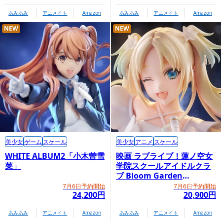
あみあみ
アニメイト
Amazon
あみあみ
アニメイト
Amazon
NEW
NEW
美少女
ゲーム
スケール
美少女
アニメ
スケール
WHITE ALBUM2「小木曽雪
映画 ラブライブ！蓮ノ空女
菜」
学院スクールアイドルクラ
ブ Bloom Garden
Party「大沢瑠璃乃」
7月6日予約開始
7月6日予約開始
24,200円
20,900円
あみあみ
アニメイト
Amazon
あみあみ
アニメイト
Amazon