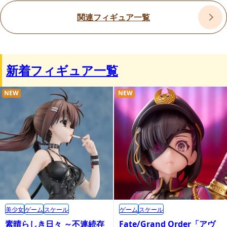
関連フィギュア一覧
新着フィギュア一覧
NEW
NEW
美少女
ゲーム
スケール
ゲーム
スケール
素晴らしき日々 ～不連続存
Fate/Grand Order「アヴ