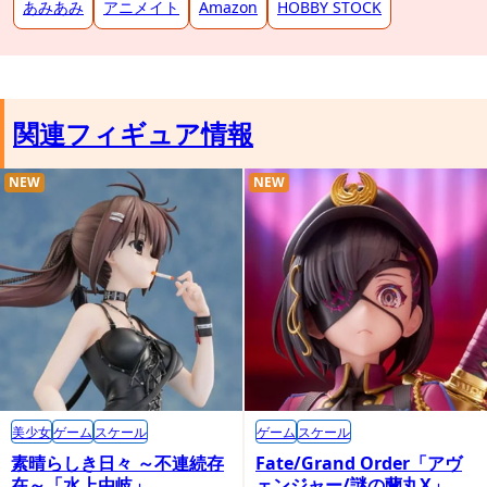
あみあみ
アニメイト
Amazon
HOBBY STOCK
関連フィギュア情報
NEW
NEW
美少女
ゲーム
スケール
ゲーム
スケール
素晴らしき日々 ～不連続存
Fate/Grand Order「アヴ
在～「水上由岐」
ェンジャー/謎の蘭丸X」