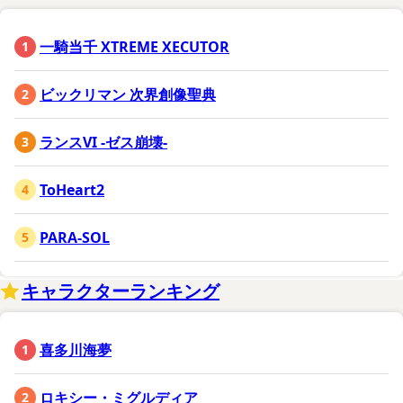
一騎当千 XTREME XECUTOR
ビックリマン 次界創像聖典
ランスVI -ゼス崩壊-
ToHeart2
PARA-SOL
キャラクターランキング
喜多川海夢
ロキシー・ミグルディア