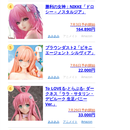
4
勝利の女神：NIKKE「ドロ
シー－ノスタルジア」
7月3日予約開始
164,890円
あみあみ
アニメイト
Amazon
5
ブラウンダスト2「ビキニ
1
エージェント シルヴィア」
7月6日予約開始
22,000円
あみあみ
アニメイト
Amazon
6
To LOVEる-とらぶる- ダー
クネス「ララ・サタリン・
デビルーク 生足バニー
Ver.」
7月29日予約開始
33,000円
あみあみ
アニメイト
Amazon