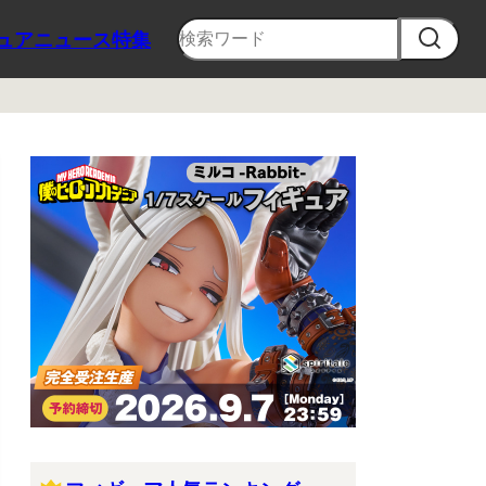
ュア
ニュース
特集