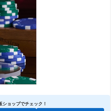
販ショップでチェック！