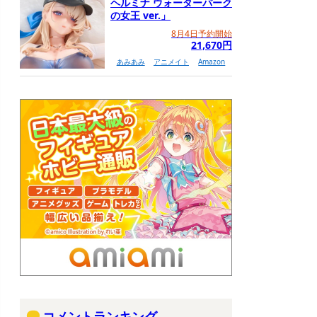
ヘルミナ ウォーターパーク
の女王 ver.」
8月4日予約開始
21,670円
あみあみ
アニメイト
Amazon
コメントランキング