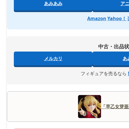
あみあみ
ア
Amazon
Yahoo！
中古・出品
メルカリ
あ
フィギュアを売るなら
「早乙女芽亜