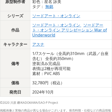
原型制作者
彩色：星名 詠美
タグ：
無銘
シリーズ
ソードアート・オンライン
ソードアート・オンライン
ソードアー
作品
ト・オンライン アリシゼーション War of
Underworld
キャラクター
アスナ
1/7スケール（全高約310mm（武器／台座
含む） 全長約350mm）
備考
塗装済み完成品
表情は2種が再現可能
素材：PVC ABS
価格
32,780円（税込）
発売日
2024年10月
©2020 川原 礫/KADOKAWA/SAO-P Project
掲載画像と実物の商品が異なる場合がございます。発売時期・仕様などの商品情報