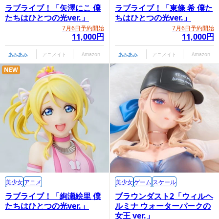
ラブライブ！「矢澤にこ 僕
ラブライブ！「東條 希 僕た
たちはひとつの光ver.」
ちはひとつの光ver.」
7月6日予約開始
7月6日予約開始
11,000円
11,000円
あみあみ
アニメイト
Amazon
あみあみ
アニメイト
Amazon
NEW
美少女
アニメ
美少女
ゲーム
スケール
ラブライブ！「絢瀬絵里 僕
ブラウンダスト2「ウィルヘ
たちはひとつの光ver.」
ルミナ ウォーターパークの
女王 ver.」