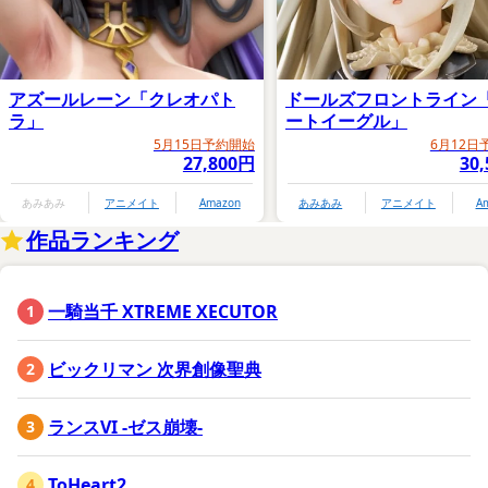
アズールレーン「クレオパト
ドールズフロントライン
ラ」
ートイーグル」
5月15日予約開始
6月12日
27,800円
30
あみあみ
アニメイト
Amazon
あみあみ
アニメイト
A
作品ランキング
一騎当千 XTREME XECUTOR
ビックリマン 次界創像聖典
ランスVI -ゼス崩壊-
ToHeart2