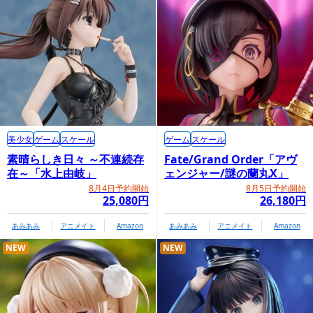
美少女
ゲーム
スケール
ゲーム
スケール
素晴らしき日々 ～不連続存
Fate/Grand Order「アヴ
在～「水上由岐」
ェンジャー/謎の蘭丸X」
8月4日予約開始
8月5日予約開始
25,080円
26,180円
あみあみ
アニメイト
Amazon
あみあみ
アニメイト
Amazon
NEW
NEW