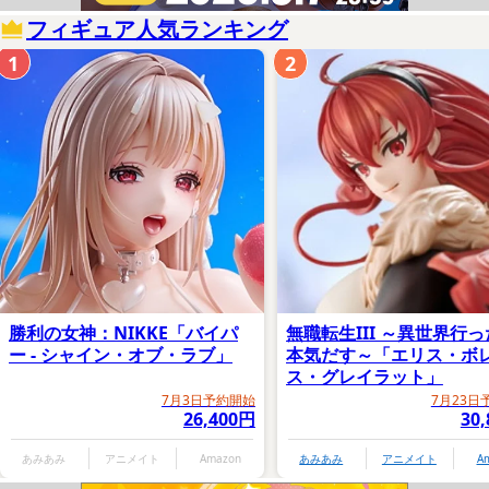
フィギュア人気ランキング
1
2
勝利の女神：NIKKE「バイパ
無職転生III ～異世界行
ー - シャイン・オブ・ラブ」
本気だす～「エリス・ボ
ス・グレイラット」
7月3日予約開始
7月23日
26,400円
30
あみあみ
アニメイト
Amazon
あみあみ
アニメイト
A