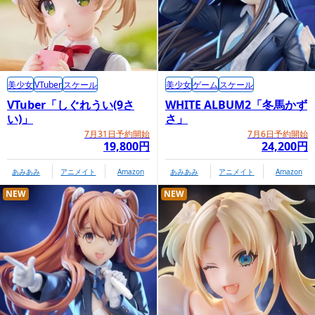
美少女
VTuber
スケール
美少女
ゲーム
スケール
VTuber「しぐれうい(9さ
WHITE ALBUM2「冬馬かず
い)」
さ」
7月31日予約開始
7月6日予約開始
19,800円
24,200円
あみあみ
アニメイト
Amazon
あみあみ
アニメイト
Amazon
NEW
NEW