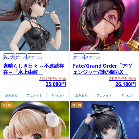
美少女
ゲーム
スケール
ゲーム
スケール
素晴らしき日々 ～不連続存
Fate/Grand Order「アヴ
在～「水上由岐」
ェンジャー/謎の蘭丸X」
8月4日予約開始
8月5日予約開始
25,080円
26,180円
あみあみ
アニメイト
Amazon
あみあみ
アニメイト
Amazon
NEW
NEW