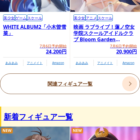
商品情報ページ
美少女
ゲーム
スケール
美少女
アニメ
スケール
WHITE ALBUM2「小木曽雪
映画 ラブライブ！蓮ノ空女
https://alter-web.jp/products/548/
菜」
学院スクールアイドルクラ
ブ Bloom Garden
Party「大沢瑠璃乃」
7月6日予約開始
7月6日予約開始
24,200円
20,900円
あみあみ
アニメイト
Amazon
あみあみ
アニメイト
Amazon
関連フィギュア一覧
新着フィギュア一覧
NEW
NEW