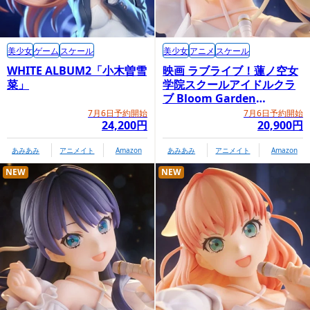
美少女
ゲーム
スケール
美少女
アニメ
スケール
WHITE ALBUM2「小木曽雪
映画 ラブライブ！蓮ノ空女
菜」
学院スクールアイドルクラ
ブ Bloom Garden
Party「大沢瑠璃乃」
7月6日予約開始
7月6日予約開始
24,200円
20,900円
あみあみ
アニメイト
Amazon
あみあみ
アニメイト
Amazon
NEW
NEW