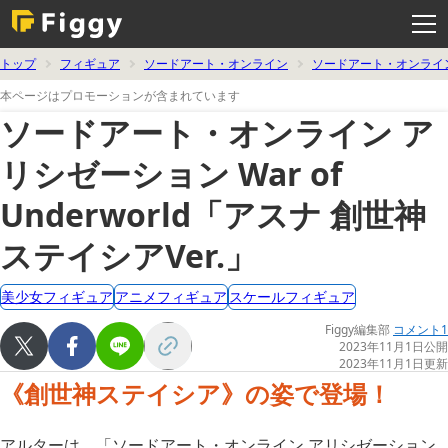
メ
ニ
ュ
ー
を
トップ
フィギュア
ソードアート・オンライン
ソードアート・オンライ
開
く
本ページはプロモーションが含まれています
ソードアート・オンライン ア
リシゼーション War of
Underworld「アスナ 創世神
ステイシアVer.」
美少女フィギュア
アニメフィギュア
スケールフィギュア
Figgy編集部
コメント1
2023年11月1日公開
2023年11月1日更新
《創世神ステイシア》の姿で登場！
アルターは、「ソードアート・オンライン アリシゼーション