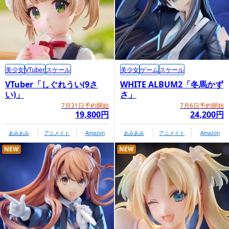
美少女
VTuber
スケール
美少女
ゲーム
スケール
VTuber「しぐれうい(9さ
WHITE ALBUM2「冬馬かず
い)」
さ」
7月31日予約開始
7月6日予約開始
19,800円
24,200円
あみあみ
アニメイト
Amazon
あみあみ
アニメイト
Amazon
NEW
NEW