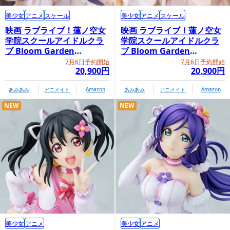
美少女
アニメ
スケール
美少女
アニメ
スケール
映画 ラブライブ！蓮ノ空女
映画 ラブライブ！蓮ノ空女
学院スクールアイドルクラ
学院スクールアイドルクラ
ブ Bloom Garden
ブ Bloom Garden
Party「村野さやか」
Party「日野下花帆」
7月6日予約開始
7月6日予約開始
20,900円
20,900円
あみあみ
アニメイト
Amazon
あみあみ
アニメイト
Amazon
NEW
NEW
美少女
アニメ
美少女
アニメ