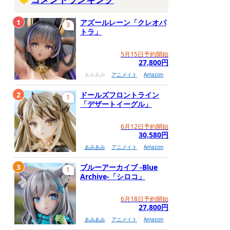
1
アズールレーン「クレオパ
3
トラ」
5月15日予約開始
27,800円
あみあみ
アニメイト
Amazon
2
ドールズフロントライン
1
「デザートイーグル」
6月12日予約開始
30,580円
あみあみ
アニメイト
Amazon
3
ブルーアーカイブ -Blue
1
Archive-「シロコ」
6月18日予約開始
27,800円
あみあみ
アニメイト
Amazon