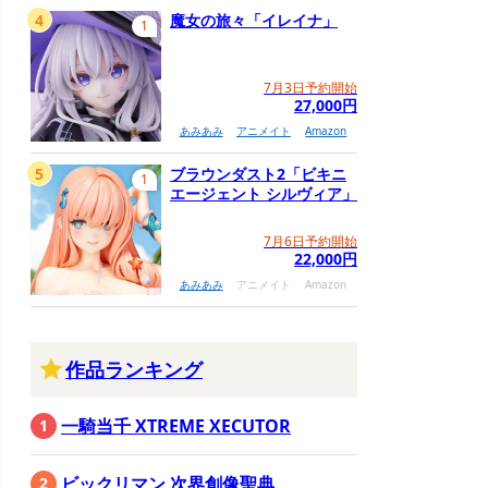
4
魔女の旅々「イレイナ」
1
7月3日予約開始
27,000円
あみあみ
アニメイト
Amazon
5
ブラウンダスト2「ビキニ
1
エージェント シルヴィア」
7月6日予約開始
22,000円
あみあみ
アニメイト
Amazon
作品ランキング
一騎当千 XTREME XECUTOR
ビックリマン 次界創像聖典