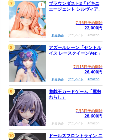
7
ブラウンダスト2「ビキニ
1
エージェント シルヴィア」
7月6日予約開始
22,000円
あみあみ
アニメイト
Amazon
8
アズールレーン「セントル
イス レースクイーンVer.」
7月15日予約開始
26,400円
あみあみ
アニメイト
Amazon
9
遊戯王カードゲーム「屋敷
わらし」
7月3日予約開始
28,600円
あみあみ
アニメイト
Amazon
10
ドールズフロントライン ニ