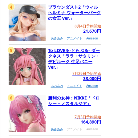
4
ブラウンダスト2「ウィル
ヘルミナ ウォーターパーク
の女王 ver.」
8月4日予約開始
21,670円
あみあみ
アニメイト
Amazon
5
To LOVEる-とらぶる- ダー
クネス「ララ・サタリン・
デビルーク 生足バニー
Ver.」
7月29日予約開始
33,000円
あみあみ
アニメイト
Amazon
6
勝利の女神：NIKKE「ドロ
シー－ノスタルジア」
7月3日予約開始
164,890円
あみあみ
アニメイト
Amazon