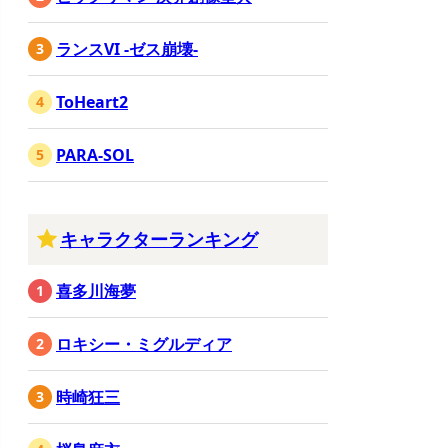
ランスVI -ゼス崩壊-
ToHeart2
PARA-SOL
キャラクターランキング
喜多川海夢
ロキシー・ミグルディア
時崎狂三