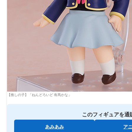
【推しの子】「ねんどろいど 有馬かな」
このフィギュアを通
あみあみ
ア