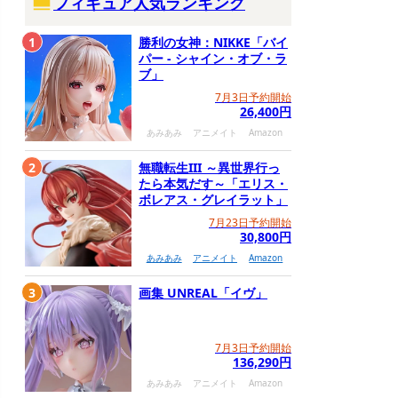
フィギュア人気ランキング
1
勝利の女神：NIKKE「バイ
パー - シャイン・オブ・ラ
ブ」
7月3日予約開始
26,400円
あみあみ
アニメイト
Amazon
2
無職転生III ～異世界行っ
たら本気だす～「エリス・
ボレアス・グレイラット」
7月23日予約開始
30,800円
あみあみ
アニメイト
Amazon
3
画集 UNREAL「イヴ」
7月3日予約開始
136,290円
あみあみ
アニメイト
Amazon