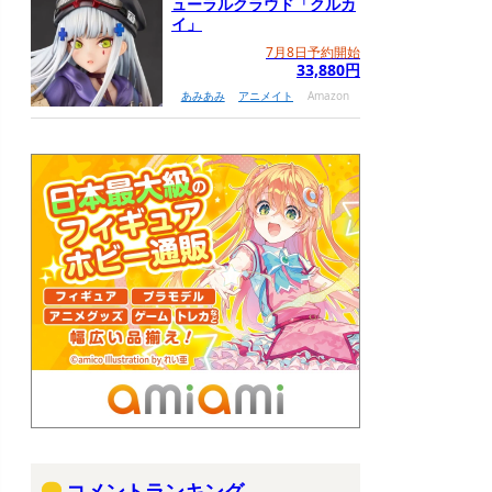
ューラルクラウド「クルカ
イ」
7月8日予約開始
33,880円
あみあみ
アニメイト
Amazon
コメントランキング