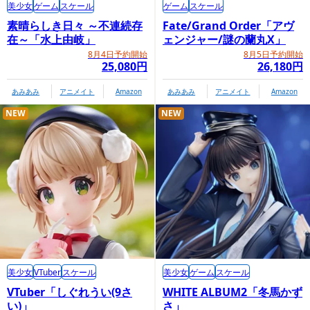
美少女
ゲーム
スケール
ゲーム
スケール
素晴らしき日々 ～不連続存
Fate/Grand Order「アヴ
在～「水上由岐」
ェンジャー/謎の蘭丸X」
8月4日予約開始
8月5日予約開始
25,080円
26,180円
あみあみ
アニメイト
Amazon
あみあみ
アニメイト
Amazon
NEW
NEW
美少女
VTuber
スケール
美少女
ゲーム
スケール
VTuber「しぐれうい(9さ
WHITE ALBUM2「冬馬かず
い)」
さ」