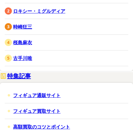
ロキシー・ミグルディア
時崎狂三
桜島麻衣
古手川唯
特集記事
フィギュア通販サイト
フィギュア買取サイト
高額買取のコツとポイント