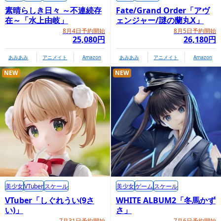
素晴らしき日々 ～不連続存
Fate/Grand Order「アヴ
在～「水上由岐」
ェンジャー/謎の蘭丸X」
8月4日予約開始
8月5日予約開始
25,080円
26,180円
あみあみ
アニメイト
Amazon
あみあみ
アニメイト
Amazon
NEW
NEW
美少女
VTuber
スケール
美少女
ゲーム
スケール
VTuber「しぐれうい(9さ
WHITE ALBUM2「冬馬かず
い)」
さ」
7月31日予約開始
7月6日予約開始