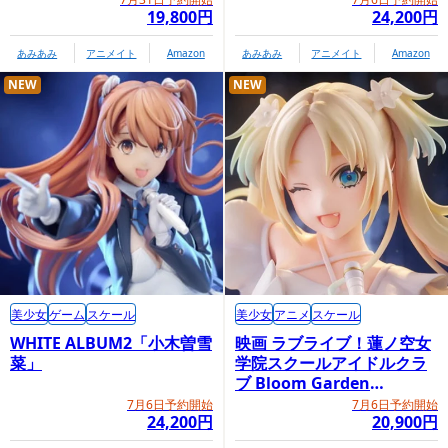
19,800円
24,200円
あみあみ
アニメイト
Amazon
あみあみ
アニメイト
Amazon
NEW
NEW
美少女
ゲーム
スケール
美少女
アニメ
スケール
WHITE ALBUM2「小木曽雪
映画 ラブライブ！蓮ノ空女
菜」
学院スクールアイドルクラ
ブ Bloom Garden
Party「大沢瑠璃乃」
7月6日予約開始
7月6日予約開始
24,200円
20,900円