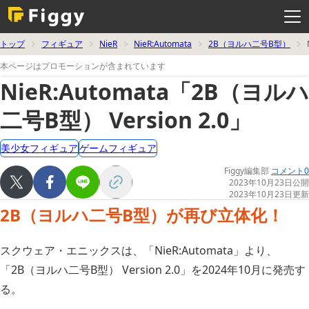
メ
ニ
ュ
ー
を
トップ
フィギュア
NieR
NieR:Automata
2B（ヨルハ二号B型）
開
く
本ページはプロモーションが含まれています
NieR:Automata「2B（ヨルハ
二号B型） Version 2.0」
美少女フィギュア
ゲームフィギュア
Figgy編集部
コメント0
2023年10月23日公開
2023年10月23日更新
2B（ヨルハ二号B型）が再び立体化！
スクウェア・エニックスは、「NieR:Automata」より、
「2B（ヨルハ二号B型） Version 2.0」を2024年10月に発売す
る。