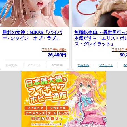
勝利の女神：NIKKE「バイパ
無職転生III ～異世界行
ー - シャイン・オブ・ラブ」
本気だす～「エリス・ボ
ス・グレイラット」
7月3日予約開始
7月23日
26,400円
30
あみあみ
アニメイト
Amazon
あみあみ
アニメイト
A