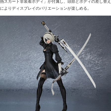
熱スカート非装着ボディ」が付属し、頭部とボディの差し替え
によりディスプレイのバリエーションが楽しめる。