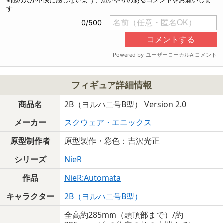
フィギュア詳細情報
商品名
2B（ヨルハ二号B型） Version 2.0
メーカー
スクウェア・エニックス
原型制作者
原型製作・彩色：吉沢光正
シリーズ
NieR
作品
NieR:Automata
キャラクター
2B（ヨルハ二号B型）
全高約285mm（頭頂部まで）/約