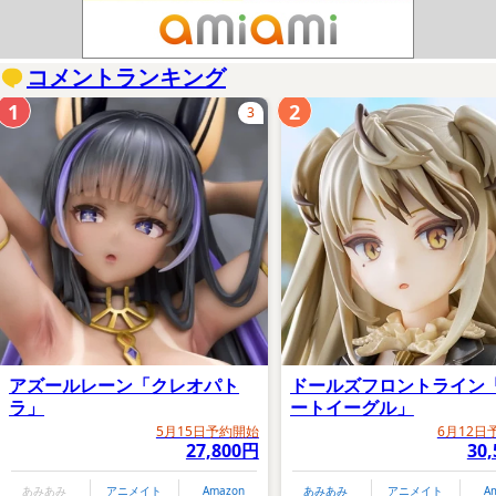
コメントランキング
1
2
3
アズールレーン「クレオパト
ドールズフロントライン
ラ」
ートイーグル」
5月15日予約開始
6月12日
27,800円
30
あみあみ
アニメイト
Amazon
あみあみ
アニメイト
A