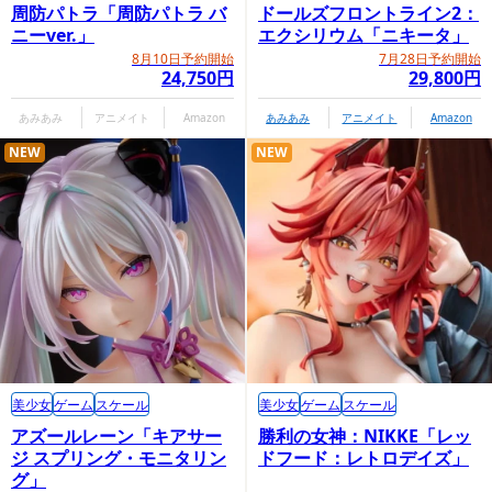
周防パトラ「周防パトラ バ
ドールズフロントライン2：
ニーver.」
エクシリウム「ニキータ」
8月10日予約開始
7月28日予約開始
24,750円
29,800円
あみあみ
アニメイト
Amazon
あみあみ
アニメイト
Amazon
NEW
NEW
美少女
ゲーム
スケール
美少女
ゲーム
スケール
アズールレーン「キアサー
勝利の女神：NIKKE「レッ
ジ スプリング・モニタリン
ドフード：レトロデイズ」
グ」