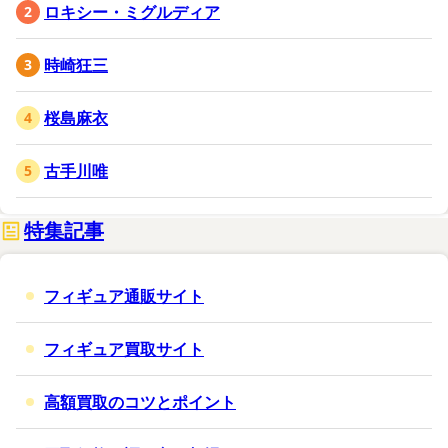
ロキシー・ミグルディア
時崎狂三
桜島麻衣
古手川唯
特集記事
フィギュア通販サイト
フィギュア買取サイト
高額買取のコツとポイント