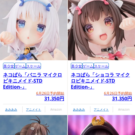
美少女
ゲーム
スケール
美少女
ゲーム
スケール
ネコぱら「バニラ マイクロ
ネコぱら「ショコラ マイク
ビキニメイド-STD
ロビキニメイド-STD
Edition-」
Edition-」
6月26日予約開始
6月26日予約開始
31,350円
31,350円
あみあみ
アニメイト
Amazon
あみあみ
アニメイト
Amazon