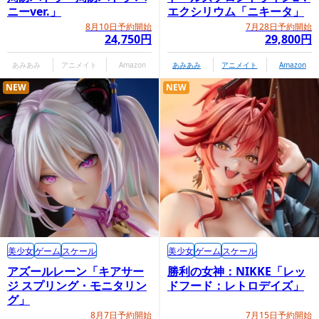
ニーver.」
エクシリウム「ニキータ」
8月10日予約開始
7月28日予約開始
24,750円
29,800円
あみあみ
アニメイト
Amazon
あみあみ
アニメイト
Amazon
NEW
NEW
美少女
ゲーム
スケール
美少女
ゲーム
スケール
アズールレーン「キアサー
勝利の女神：NIKKE「レッ
ジ スプリング・モニタリン
ドフード：レトロデイズ」
グ」
8月7日予約開始
7月15日予約開始