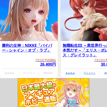
勝利の女神：NIKKE「バイパ
無職転生III ～異世界行
ー - シャイン・オブ・ラブ」
本気だす～「エリス・ボ
ス・グレイラット」
7月3日予約開始
7月23日
26,400円
30
あみあみ
アニメイト
Amazon
あみあみ
アニメイト
A