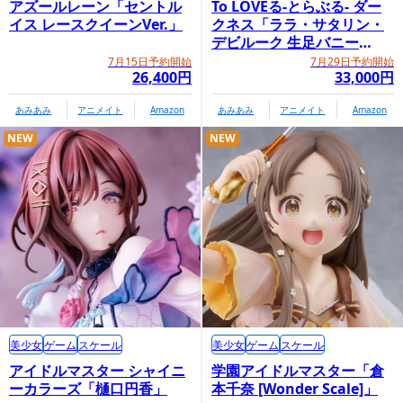
アズールレーン「セントル
To LOVEる-とらぶる- ダー
イス レースクイーンVer.」
クネス「ララ・サタリン・
デビルーク 生足バニー
Ver.」
7月15日予約開始
7月29日予約開始
26,400円
33,000円
あみあみ
アニメイト
Amazon
あみあみ
アニメイト
Amazon
NEW
NEW
美少女
ゲーム
スケール
美少女
ゲーム
スケール
アイドルマスター シャイニ
学園アイドルマスター「倉
ーカラーズ「樋口円香」
本千奈 [Wonder Scale]」