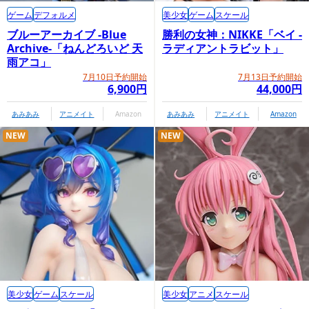
ゲーム
デフォルメ
美少女
ゲーム
スケール
ブルーアーカイブ -Blue
勝利の女神：NIKKE「ベイ -
Archive-「ねんどろいど 天
ラディアントラビット」
雨アコ」
7月10日予約開始
7月13日予約開始
6,900円
44,000円
あみあみ
アニメイト
Amazon
あみあみ
アニメイト
Amazon
NEW
NEW
美少女
ゲーム
スケール
美少女
アニメ
スケール