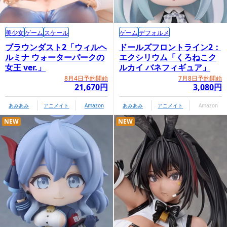
美少女
ゲーム
スケール
ゲーム
デフォルメ
ブラウンダスト2「ウィルヘ
ドールズフロントライン2：
ルミナ ウォーターパークの
エクシリウム「くろねこク
女王 ver.」
ルカイ バネフィギュア」
8月4日予約開始
7月8日予約開始
21,670円
3,080円
あみあみ
アニメイト
Amazon
あみあみ
アニメイト
Amazon
NEW
NEW