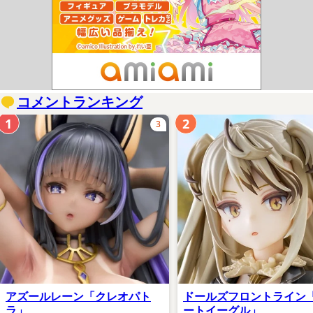
コメントランキング
1
2
3
アズールレーン「クレオパト
ドールズフロントライン
ラ」
ートイーグル」