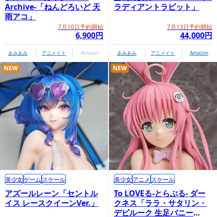
Archive-「ねんどろいど 天
ラディアントラビット」
雨アコ」
7月10日予約開始
7月13日予約開始
6,900円
44,000円
あみあみ
アニメイト
Amazon
あみあみ
アニメイト
Amazon
NEW
NEW
美少女
ゲーム
スケール
美少女
アニメ
スケール
アズールレーン「セントル
To LOVEる-とらぶる- ダー
イス レースクイーンVer.」
クネス「ララ・サタリン・
デビルーク 生足バニー