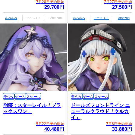
7月28日予約開始
7月27日予約開始
29,700円
27,500円
あみあみ
アニメイト
Amazon
あみあみ
アニメイト
Amazon
美少女
ゲーム
スケール
美少女
ゲーム
スケール
崩壊：スターレイル「ブラ
ドールズフロントライン ニ
ックスワン」
ューラルクラウド「クルカ
イ」
5月22日予約開始
7月8日予約開始
40,480円
33,880円