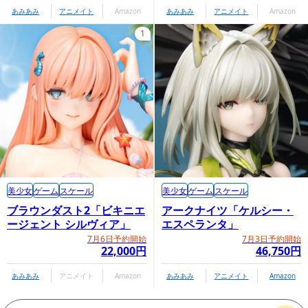
あみあみ
アニメイト
Amazon
あみあみ
アニメイト
Amazon
1
美少女
ゲーム
スケール
美少女
ゲーム
スケール
ブラウンダスト2「ビキニエ
アークナイツ「ケルシー・
ージェント シルヴィア」
エスペランタ」
7月6日予約開始
7月3日予約開始
22,000円
46,750円
あみあみ
アニメイト
Amazon
あみあみ
アニメイト
Amazon