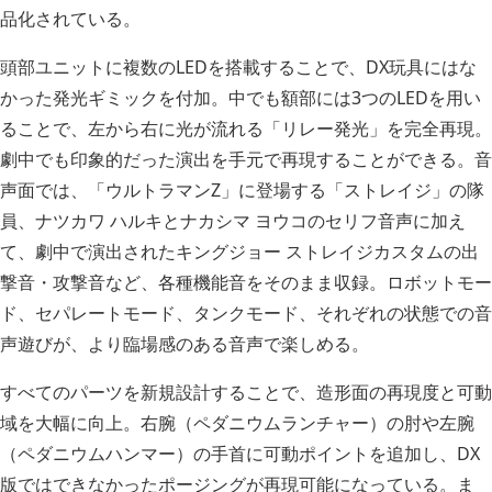
品化されている。
頭部ユニットに複数のLEDを搭載することで、DX玩具にはな
かった発光ギミックを付加。中でも額部には3つのLEDを用い
ることで、左から右に光が流れる「リレー発光」を完全再現。
劇中でも印象的だった演出を手元で再現することができる。音
声面では、「ウルトラマンZ」に登場する「ストレイジ」の隊
員、ナツカワ ハルキとナカシマ ヨウコのセリフ音声に加え
て、劇中で演出されたキングジョー ストレイジカスタムの出
撃音・攻撃音など、各種機能音をそのまま収録。ロボットモー
ド、セパレートモード、タンクモード、それぞれの状態での音
声遊びが、より臨場感のある音声で楽しめる。
すべてのパーツを新規設計することで、造形面の再現度と可動
域を大幅に向上。右腕（ペダニウムランチャー）の肘や左腕
（ペダニウムハンマー）の手首に可動ポイントを追加し、DX
版ではできなかったポージングが再現可能になっている。ま