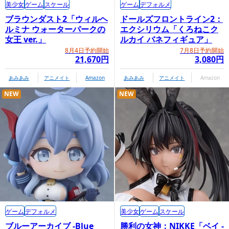
美少女
ゲーム
スケール
ゲーム
デフォルメ
ブラウンダスト2「ウィルヘ
ドールズフロントライン2：
ルミナ ウォーターパークの
エクシリウム「くろねこク
女王 ver.」
ルカイ バネフィギュア」
8月4日予約開始
7月8日予約開始
21,670円
3,080円
あみあみ
アニメイト
Amazon
あみあみ
アニメイト
Amazon
NEW
NEW
ゲーム
デフォルメ
美少女
ゲーム
スケール
ブルーアーカイブ -Blue
勝利の女神：NIKKE「ベイ -