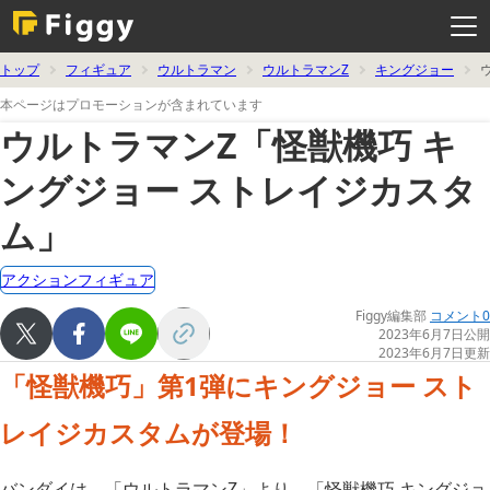
メ
ニ
ュ
ー
を
トップ
フィギュア
ウルトラマン
ウルトラマンZ
キングジョー
開
く
本ページはプロモーションが含まれています
ウルトラマンZ「怪獣機巧 キ
ングジョー ストレイジカスタ
ム」
アクションフィギュア
Figgy編集部
コメント0
2023年6月7日公開
2023年6月7日更新
「怪獣機巧」第1弾にキングジョー スト
レイジカスタムが登場！
バンダイは、「ウルトラマンZ」より、「怪獣機巧 キングジョ