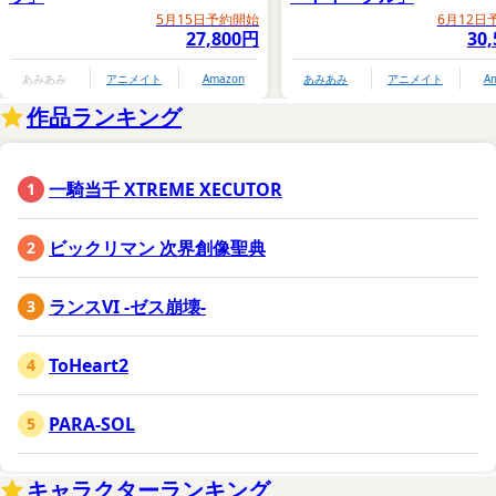
5月15日予約開始
6月12日
27,800円
30
あみあみ
アニメイト
Amazon
あみあみ
アニメイト
A
作品ランキング
一騎当千 XTREME XECUTOR
ビックリマン 次界創像聖典
ランスVI -ゼス崩壊-
ToHeart2
PARA-SOL
キャラクターランキング