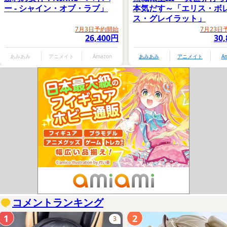
ー - シャイン・オブ・ラブ」
本気だす～「エリス・ボ
ス・グレイラット」
7月3日予約開始
7月23日
26,400円
30
あみあみ
アニメイト
Amazon
あみあみ
アニメイト
A
コメントランキング
1
2
3