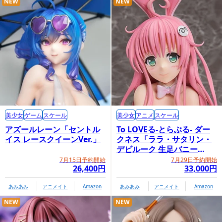
NEW
NEW
美少女
ゲーム
スケール
美少女
アニメ
スケール
アズールレーン「セントル
To LOVEる-とらぶる- ダー
イス レースクイーンVer.」
クネス「ララ・サタリン・
デビルーク 生足バニー
Ver.」
7月15日予約開始
7月29日予約開始
26,400円
33,000円
あみあみ
アニメイト
Amazon
あみあみ
アニメイト
Amazon
NEW
NEW