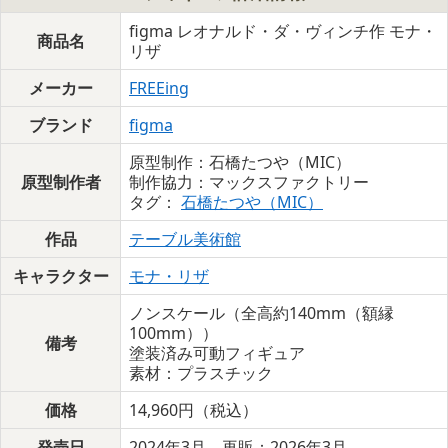
figma レオナルド・ダ・ヴィンチ作 モナ・
商品名
リザ
メーカー
FREEing
ブランド
figma
原型制作：石橋たつや（MIC）
原型制作者
制作協力：マックスファクトリー
タグ：
石橋たつや（MIC）
作品
テーブル美術館
キャラクター
モナ・リザ
ノンスケール（全高約140mm（額縁
100mm））
備考
塗装済み可動フィギュア
素材：プラスチック
価格
14,960円（税込）
発売日
2024年3月 再販：2026年3月