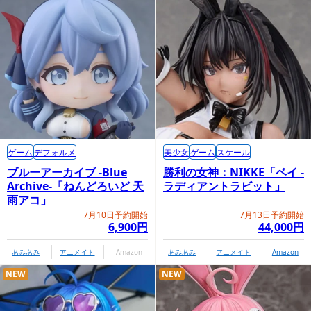
ゲーム
デフォルメ
美少女
ゲーム
スケール
ブルーアーカイブ -Blue
勝利の女神：NIKKE「ベイ -
Archive-「ねんどろいど 天
ラディアントラビット」
雨アコ」
7月10日予約開始
7月13日予約開始
6,900円
44,000円
あみあみ
アニメイト
Amazon
あみあみ
アニメイト
Amazon
NEW
NEW