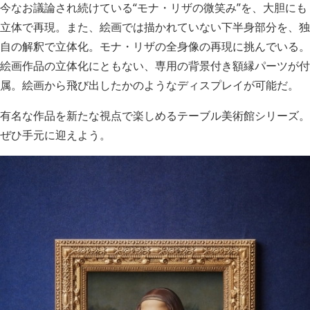
今なお議論され続けている“モナ・リザの微笑み”を、大胆にも
立体で再現。また、絵画では描かれていない下半身部分を、独
自の解釈で立体化。モナ・リザの全身像の再現に挑んでいる。
絵画作品の立体化にともない、専用の背景付き額縁パーツが付
属。絵画から飛び出したかのようなディスプレイが可能だ。
有名な作品を新たな視点で楽しめるテーブル美術館シリーズ。
ぜひ手元に迎えよう。