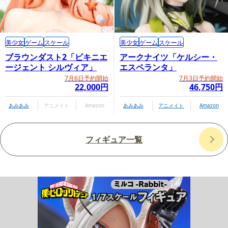
美少女
ゲーム
スケール
美少女
ゲーム
スケール
ブラウンダスト2「ビキニエ
アークナイツ「ケルシー・
ージェント シルヴィア」
エスペランタ」
7月6日予約開始
7月3日予約開始
22,000円
46,750円
あみあみ
アニメイト
Amazon
あみあみ
アニメイト
Amazon
フィギュア一覧