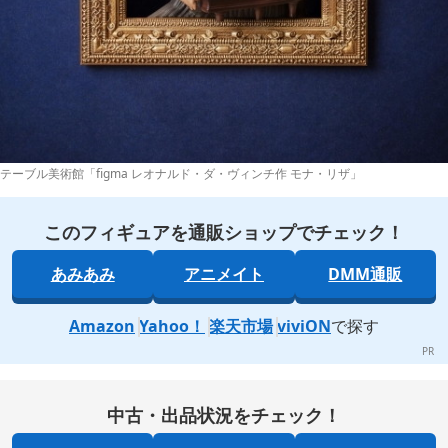
テーブル美術館「figma レオナルド・ダ・ヴィンチ作 モナ・リザ」
このフィギュアを通販ショップでチェック！
あみあみ
アニメイト
DMM通販
Amazon
Yahoo！
楽天市場
viviON
で探す
中古・出品状況をチェック！