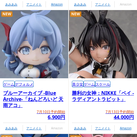
あみあみ
アニメイト
Amazon
あみあみ
アニメイト
Amazon
NEW
NEW
ゲーム
デフォルメ
美少女
ゲーム
スケール
ブルーアーカイブ -Blue
勝利の女神：NIKKE「ベイ -
Archive-「ねんどろいど 天
ラディアントラビット」
雨アコ」
7月10日予約開始
7月13日予約開始
6,900円
44,000円
あみあみ
アニメイト
Amazon
あみあみ
アニメイト
Amazon