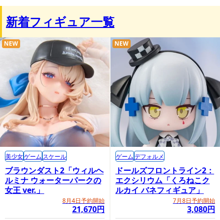
新着フィギュア一覧
NEW
NEW
商品情報ページ
https://www.freeing.co.jp/products/post-15789?ver=1
美少女
ゲーム
スケール
ゲーム
デフォルメ
ブラウンダスト2「ウィルヘ
ドールズフロントライン2：
ルミナ ウォーターパークの
エクシリウム「くろねこク
女王 ver.」
ルカイ バネフィギュア」
8月4日予約開始
7月8日予約開始
21,670円
3,080円