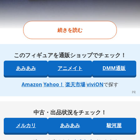
続きを読む
このフィギュアを通販ショップでチェック！
あみあみ
アニメイト
DMM通販
Amazon
Yahoo！
楽天市場
viviON
で探す
中古・出品状況をチェック！
メルカリ
あみあみ
駿河屋