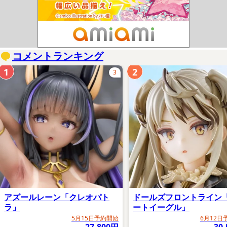
コメントランキング
1
2
3
アズールレーン「クレオパト
ドールズフロントライン
ラ」
ートイーグル」
5月15日予約開始
6月12日
27,800円
30