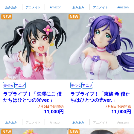
あみあみ
アニメイト
Amazon
あみあみ
アニメイト
Amazon
NEW
NEW
美少女
アニメ
美少女
アニメ
ラブライブ！「矢澤にこ 僕
ラブライブ！「東條 希 僕た
たちはひとつの光ver.」
ちはひとつの光ver.」
7月6日予約開始
7月6日予約開始
11,000円
11,000円
あみあみ
アニメイト
Amazon
あみあみ
アニメイト
Amazon
NEW
NEW