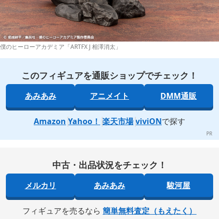
僕のヒーローアカデミア「ARTFX J 相澤消太」
このフィギュアを通販ショップでチェック！
あみあみ
アニメイト
DMM通販
Amazon
Yahoo！
楽天市場
viviON
で探す
中古・出品状況をチェック！
メルカリ
あみあみ
駿河屋
フィギュアを売るなら
簡単無料査定（もえたく）