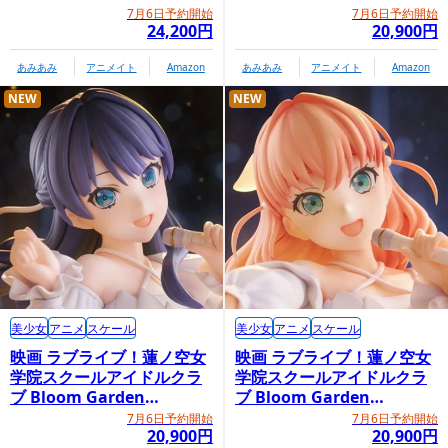
Party「大沢瑠璃乃」
7月6日予約開始
7月6日予約開始
24,200円
20,900円
あみあみ
アニメイト
Amazon
あみあみ
アニメイト
Amazon
NEW
NEW
美少女
アニメ
スケール
美少女
アニメ
スケール
映画 ラブライブ！蓮ノ空女
映画 ラブライブ！蓮ノ空女
学院スクールアイドルクラ
学院スクールアイドルクラ
ブ Bloom Garden
ブ Bloom Garden
Party「村野さやか」
Party「日野下花帆」
7月6日予約開始
7月6日予約開始
20,900円
20,900円