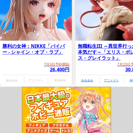
勝利の女神：NIKKE「バイパ
無職転生III ～異世界行
ー - シャイン・オブ・ラブ」
本気だす～「エリス・ボ
ス・グレイラット」
7月3日予約開始
7月23日
26,400円
30
あみあみ
アニメイト
Amazon
あみあみ
アニメイト
A