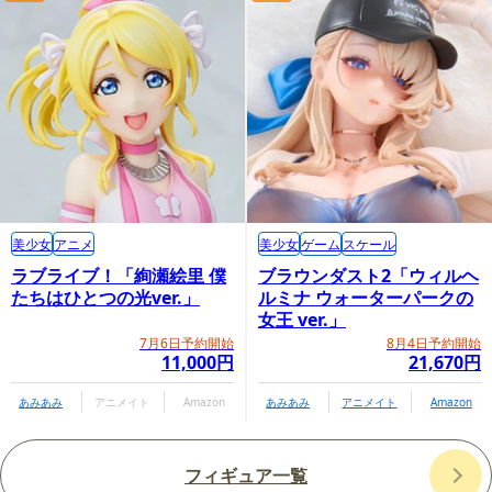
美少女
アニメ
美少女
ゲーム
スケール
ラブライブ！「絢瀬絵里 僕
ブラウンダスト2「ウィルヘ
たちはひとつの光ver.」
ルミナ ウォーターパークの
女王 ver.」
7月6日予約開始
8月4日予約開始
11,000円
21,670円
あみあみ
アニメイト
Amazon
あみあみ
アニメイト
Amazon
フィギュア一覧