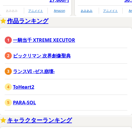
あみあみ
アニメイト
Amazon
あみあみ
アニメイト
A
作品ランキング
一騎当千 XTREME XECUTOR
ビックリマン 次界創像聖典
ランスVI -ゼス崩壊-
ToHeart2
PARA-SOL
キャラクターランキング