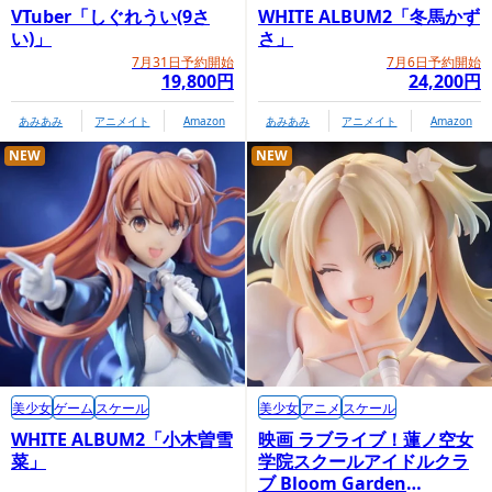
VTuber「しぐれうい(9さ
WHITE ALBUM2「冬馬かず
い)」
さ」
7月31日予約開始
7月6日予約開始
19,800円
24,200円
あみあみ
アニメイト
Amazon
あみあみ
アニメイト
Amazon
NEW
NEW
美少女
ゲーム
スケール
美少女
アニメ
スケール
WHITE ALBUM2「小木曽雪
映画 ラブライブ！蓮ノ空女
菜」
学院スクールアイドルクラ
ブ Bloom Garden