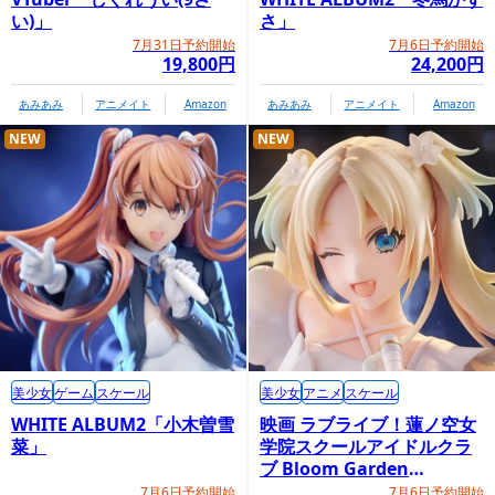
い)」
さ」
7月31日予約開始
7月6日予約開始
19,800円
24,200円
あみあみ
アニメイト
Amazon
あみあみ
アニメイト
Amazon
NEW
NEW
商品情報ページ
https://www.kotobukiya.co.jp/product/product-
0000004731/
コトブキヤオンラインショップ内商品購入ページ
美少女
ゲーム
スケール
美少女
アニメ
スケール
WHITE ALBUM2「小木曽雪
映画 ラブライブ！蓮ノ空女
菜」
学院スクールアイドルクラ
ブ Bloom Garden
Party「大沢瑠璃乃」
7月6日予約開始
7月6日予約開始