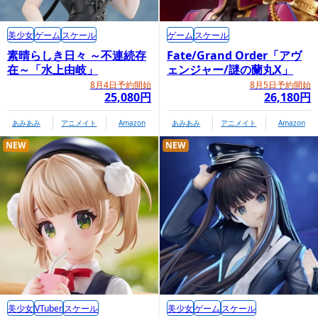
美少女
ゲーム
スケール
ゲーム
スケール
素晴らしき日々 ～不連続存
Fate/Grand Order「アヴ
在～「水上由岐」
ェンジャー/謎の蘭丸X」
8月4日予約開始
8月5日予約開始
25,080円
26,180円
あみあみ
アニメイト
Amazon
あみあみ
アニメイト
Amazon
NEW
NEW
美少女
VTuber
スケール
美少女
ゲーム
スケール