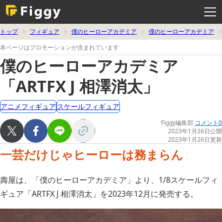
メ
ニ
ュ
ー
を
トップ
フィギュア
僕のヒーローアカデミア
僕のヒーローアカデミア
開
く
本ページはプロモーションが含まれています
僕のヒーローアカデミア
「ARTFX J 相澤消太」
アニメフィギュア
スケールフィギュア
Figgy編集部
コメント0
2023年1月26日公開
2023年1月26日更新
一芸だけじゃヒーローは務まらん
壽屋は、「僕のヒーローアカデミア」より、1/8スケールフィ
ギュア「ARTFX J 相澤消太」を2023年12月に発売する。