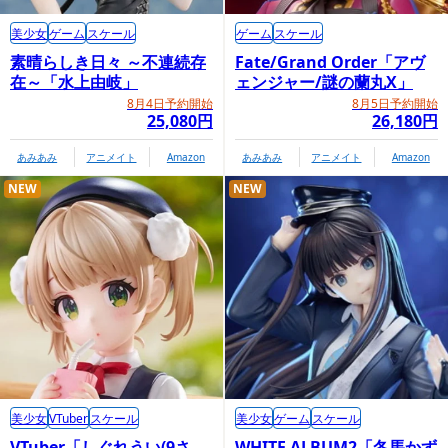
美少女
ゲーム
スケール
ゲーム
スケール
素晴らしき日々 ～不連続存
Fate/Grand Order「アヴ
在～「水上由岐」
ェンジャー/謎の蘭丸X」
8月4日予約開始
8月5日予約開始
25,080円
26,180円
あみあみ
アニメイト
Amazon
あみあみ
アニメイト
Amazon
NEW
NEW
美少女
VTuber
スケール
美少女
ゲーム
スケール
VTuber「しぐれうい(9さ
WHITE ALBUM2「冬馬かず