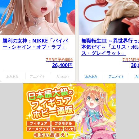
勝利の女神：NIKKE「バイパ
無職転生III ～異世界行
ー - シャイン・オブ・ラブ」
本気だす～「エリス・ボ
ス・グレイラット」
7月3日予約開始
7月23日
26,400円
30
あみあみ
アニメイト
Amazon
あみあみ
アニメイト
A