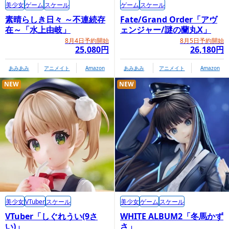
美少女
ゲーム
スケール
ゲーム
スケール
素晴らしき日々 ～不連続存
Fate/Grand Order「アヴ
在～「水上由岐」
ェンジャー/謎の蘭丸X」
8月4日予約開始
8月5日予約開始
25,080円
26,180円
あみあみ
アニメイト
Amazon
あみあみ
アニメイト
Amazon
NEW
NEW
美少女
VTuber
スケール
美少女
ゲーム
スケール
VTuber「しぐれうい(9さ
WHITE ALBUM2「冬馬かず
い)」
さ」