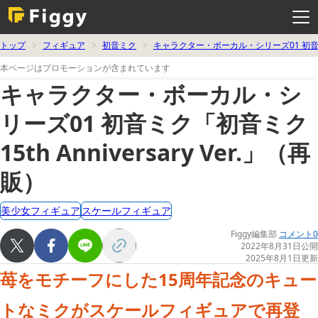
メ
ニ
ュ
ー
を
トップ
フィギュア
初音ミク
キャラクター・ボーカル・シリーズ01 初
開
く
本ページはプロモーションが含まれています
キャラクター・ボーカル・シ
リーズ01 初音ミク「初音ミク
15th Anniversary Ver.」（再
販）
美少女フィギュア
スケールフィギュア
Figgy編集部
コメント0
2022年8月31日公開
2025年8月1日更新
苺をモチーフにした15周年記念のキュー
トなミクがスケールフィギュアで再登