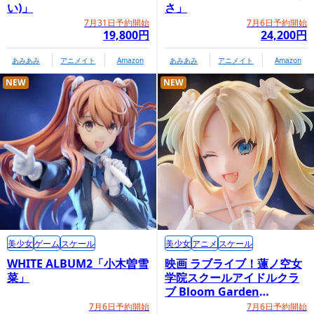
い)」
さ」
7月31日予約開始
7月6日予約開始
19,800円
24,200円
あみあみ
アニメイト
Amazon
あみあみ
アニメイト
Amazon
NEW
NEW
美少女
ゲーム
スケール
美少女
アニメ
スケール
WHITE ALBUM2「小木曽雪
映画 ラブライブ！蓮ノ空女
菜」
学院スクールアイドルクラ
ブ Bloom Garden
Party「大沢瑠璃乃」
7月6日予約開始
7月6日予約開始