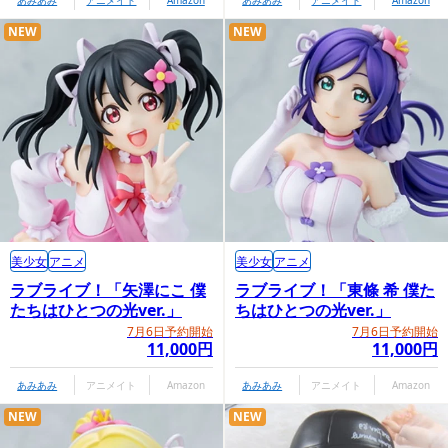
あみあみ
アニメイト
Amazon
あみあみ
アニメイト
Amazon
NEW
NEW
美少女
アニメ
美少女
アニメ
ラブライブ！「矢澤にこ 僕
ラブライブ！「東條 希 僕た
たちはひとつの光ver.」
ちはひとつの光ver.」
7月6日予約開始
7月6日予約開始
11,000円
11,000円
あみあみ
アニメイト
Amazon
あみあみ
アニメイト
Amazon
NEW
NEW