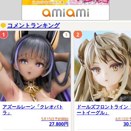
コメントランキング
1
2
3
アズールレーン「クレオパト
ドールズフロントライン
ラ」
ートイーグル」
5月15日予約開始
6月12日
27,800円
30