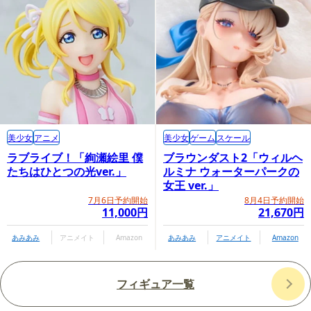
美少女
アニメ
美少女
ゲーム
スケール
ラブライブ！「絢瀬絵里 僕
ブラウンダスト2「ウィルヘ
たちはひとつの光ver.」
ルミナ ウォーターパークの
女王 ver.」
7月6日予約開始
8月4日予約開始
11,000円
21,670円
あみあみ
アニメイト
Amazon
あみあみ
アニメイト
Amazon
フィギュア一覧