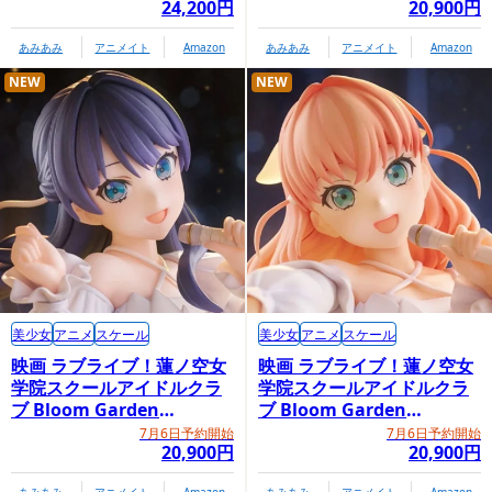
24,200円
20,900円
あみあみ
アニメイト
Amazon
あみあみ
アニメイト
Amazon
NEW
NEW
美少女
アニメ
スケール
美少女
アニメ
スケール
映画 ラブライブ！蓮ノ空女
映画 ラブライブ！蓮ノ空女
学院スクールアイドルクラ
学院スクールアイドルクラ
ブ Bloom Garden
ブ Bloom Garden
Party「村野さやか」
Party「日野下花帆」
7月6日予約開始
7月6日予約開始
20,900円
20,900円