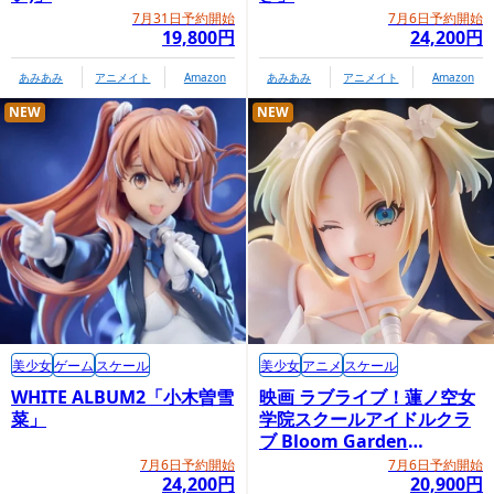
7月31日予約開始
7月6日予約開始
19,800円
24,200円
あみあみ
アニメイト
Amazon
あみあみ
アニメイト
Amazon
NEW
NEW
美少女
ゲーム
スケール
美少女
アニメ
スケール
WHITE ALBUM2「小木曽雪
映画 ラブライブ！蓮ノ空女
菜」
学院スクールアイドルクラ
ブ Bloom Garden
Party「大沢瑠璃乃」
7月6日予約開始
7月6日予約開始
24,200円
20,900円