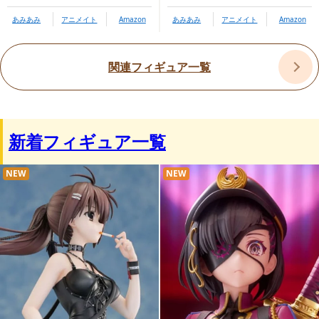
GOODSMILE COMPANY内商品購入ページ
あみあみ
アニメイト
Amazon
あみあみ
アニメイト
Amazon
関連フィギュア一覧
新着フィギュア一覧
NEW
NEW