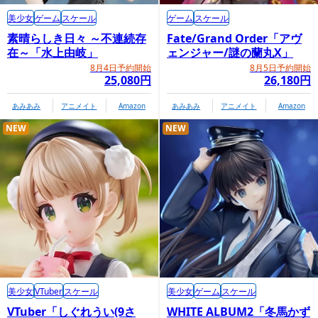
美少女
ゲーム
スケール
ゲーム
スケール
素晴らしき日々 ～不連続存
Fate/Grand Order「アヴ
在～「水上由岐」
ェンジャー/謎の蘭丸X」
8月4日予約開始
8月5日予約開始
25,080円
26,180円
あみあみ
アニメイト
Amazon
あみあみ
アニメイト
Amazon
NEW
NEW
美少女
VTuber
スケール
美少女
ゲーム
スケール
VTuber「しぐれうい(9さ
WHITE ALBUM2「冬馬かず