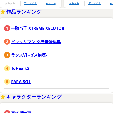
あみあみ
アニメイト
Amazon
あみあみ
アニメイト
A
作品ランキング
一騎当千 XTREME XECUTOR
ビックリマン 次界創像聖典
ランスVI -ゼス崩壊-
ToHeart2
PARA-SOL
キャラクターランキング