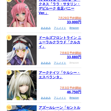
クネス「ララ・サタリン・
デビルーク 生足バニー
Ver.」
7月29日予約開始
33,000円
あみあみ
アニメイト
Amazon
8
ドールズフロントライン ニ
ューラルクラウド「クルカ
イ」
7月8日予約開始
33,880円
あみあみ
アニメイト
Amazon
9
アークナイツ「ケルシー・
エスペランタ」
7月3日予約開始
46,750円
あみあみ
アニメイト
Amazon
10
アズールレーン「セントル