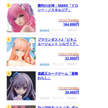
4
勝利の女神：NIKKE「ドロ
シー－ノスタルジア」
7月3日予約開始
164,890円
あみあみ
アニメイト
Amazon
5
ブラウンダスト2「ビキニ
1
エージェント シルヴィア」
7月6日予約開始
22,000円
あみあみ
アニメイト
Amazon
6
遊戯王カードゲーム「屋敷
わらし」
7月3日予約開始
28,600円
あみあみ
アニメイト
Amazon
7
To LOVEる-とらぶる- ダー