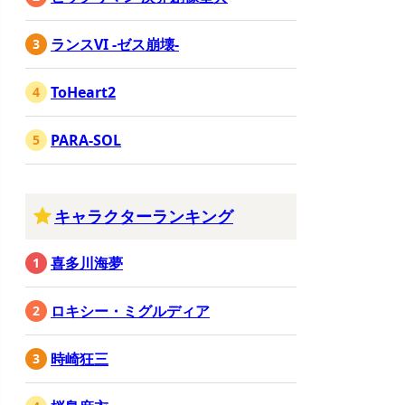
ランスVI -ゼス崩壊-
ToHeart2
PARA-SOL
キャラクターランキング
喜多川海夢
ロキシー・ミグルディア
時崎狂三