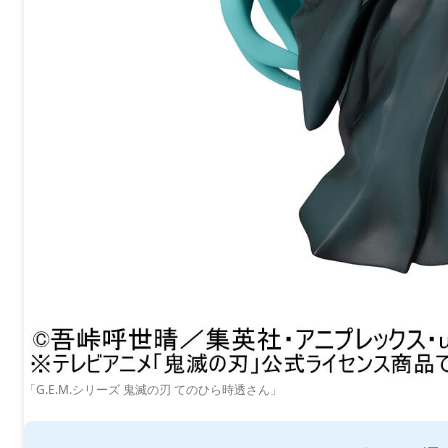
「G.E.M.シリーズ 鬼滅の刃 てのひら時透さん」