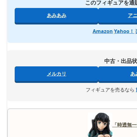
このフィギュアを通
あみあみ
ア
Amazon
Yahoo！
中古・出品
メルカリ
あ
フィギュアを売るなら
「時透無一