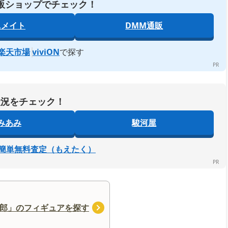
販ショップでチェック！
ニメイト
DMM通販
楽天市場
viviON
で探す
状況をチェック！
みあみ
駿河屋
簡単無料査定（もえたく）
郎」のフィギュアを探す