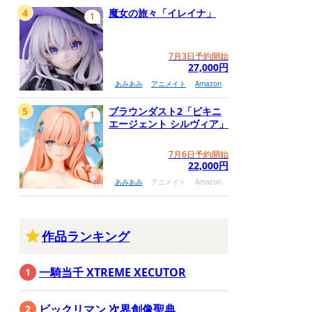
4
魔女の旅々「イレイナ」
1
7月3日予約開始
27,000円
あみあみ
アニメイト
Amazon
5
ブラウンダスト2「ビキニ
1
エージェント シルヴィア」
7月6日予約開始
22,000円
あみあみ
アニメイト
Amazon
作品ランキング
一騎当千 XTREME XECUTOR
ビックリマン 次界創像聖典