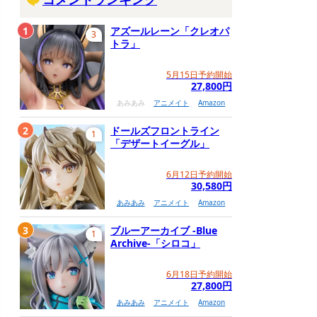
1
アズールレーン「クレオパ
3
トラ」
5月15日予約開始
27,800円
あみあみ
アニメイト
Amazon
2
ドールズフロントライン
1
「デザートイーグル」
6月12日予約開始
30,580円
あみあみ
アニメイト
Amazon
3
ブルーアーカイブ -Blue
1
Archive-「シロコ」
6月18日予約開始
27,800円
あみあみ
アニメイト
Amazon