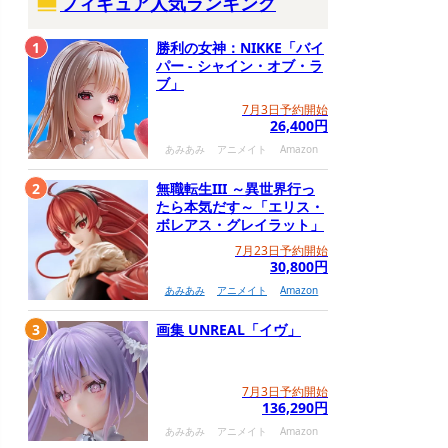
フィギュア人気ランキング
1
勝利の女神：NIKKE「バイ
パー - シャイン・オブ・ラ
ブ」
7月3日予約開始
26,400円
あみあみ
アニメイト
Amazon
2
無職転生III ～異世界行っ
たら本気だす～「エリス・
ボレアス・グレイラット」
7月23日予約開始
30,800円
あみあみ
アニメイト
Amazon
3
画集 UNREAL「イヴ」
7月3日予約開始
136,290円
あみあみ
アニメイト
Amazon