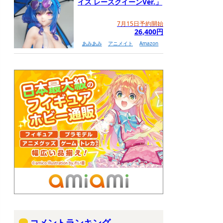
イス レースクイーンVer.」
7月15日予約開始
26,400円
あみあみ
アニメイト
Amazon
コメントランキング