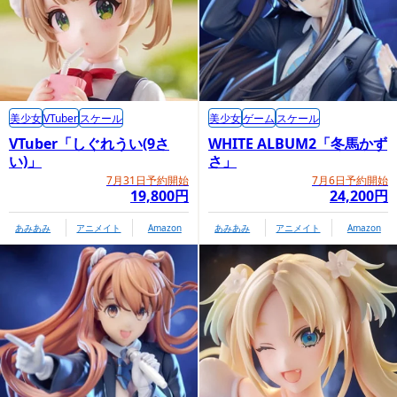
美少女
VTuber
スケール
美少女
ゲーム
スケール
VTuber「しぐれうい(9さ
WHITE ALBUM2「冬馬かず
い)」
さ」
7月31日予約開始
7月6日予約開始
19,800円
24,200円
あみあみ
アニメイト
Amazon
あみあみ
アニメイト
Amazon