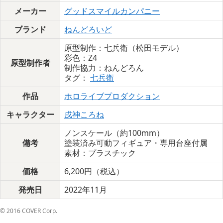
メーカー
グッドスマイルカンパニー
ブランド
ねんどろいど
原型制作：七兵衛（松田モデル）
彩色：Z4
原型制作者
制作協力：ねんどろん
タグ：
七兵衛
作品
ホロライブプロダクション
キャラクター
戌神ころね
ノンスケール（約100mm）
備考
塗装済み可動フィギュア・専用台座付属
素材：プラスチック
価格
6,200円（税込）
発売日
2022年11月
© 2016 COVER Corp.