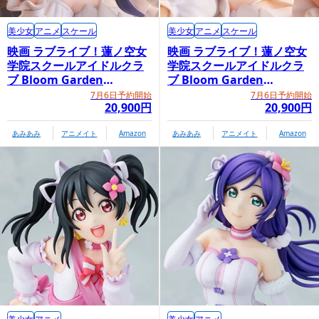
美少女
アニメ
スケール
美少女
アニメ
スケール
映画 ラブライブ！蓮ノ空女
映画 ラブライブ！蓮ノ空女
学院スクールアイドルクラ
学院スクールアイドルクラ
ブ Bloom Garden
ブ Bloom Garden
Party「村野さやか」
Party「日野下花帆」
7月6日予約開始
7月6日予約開始
20,900円
20,900円
あみあみ
アニメイト
Amazon
あみあみ
アニメイト
Amazon