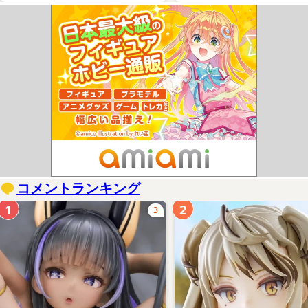
コメントランキング
1
2
3