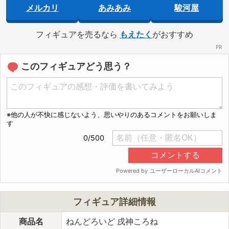
メルカリ
あみあみ
駿河屋
フィギュアを売るなら
もえたく
がおすすめ
このフィギュアどう思う？
フィギュア詳細情報
商品名
ねんどろいど 戌神ころね