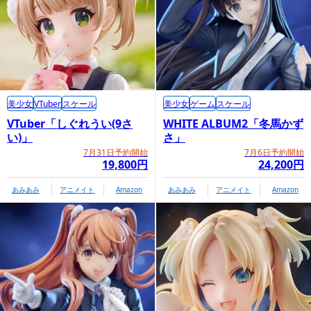
美少女
VTuber
スケール
美少女
ゲーム
スケール
VTuber「しぐれうい(9さ
WHITE ALBUM2「冬馬かず
い)」
さ」
7月31日予約開始
7月6日予約開始
19,800円
24,200円
あみあみ
アニメイト
Amazon
あみあみ
アニメイト
Amazon