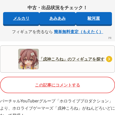
中古・出品状況をチェック！
メルカリ
あみあみ
駿河屋
フィギュアを売るなら
簡単無料査定（もえたく）
「戌神ころね」のフィギュアを探す
この記事にコメントする
バーチャルYouTuberグループ「ホロライブプロダクション」
より、ホロライブゲーマーズ「戌神ころね」がねんどろいどに