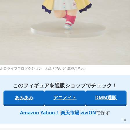
ホロライブプロダクション「ねんどろいど 戌神ころね」
このフィギュアを通販ショップでチェック！
あみあみ
アニメイト
DMM通販
Amazon
Yahoo！
楽天市場
viviON
で探す