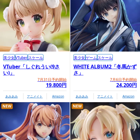
GOODSMILE ONLINE SHOP購入特
典：ポストカード
美少女
VTuber
スケール
美少女
ゲーム
スケール
VTuber「しぐれうい(9さ
WHITE ALBUM2「冬馬かず
い)」
さ」
7月31日予約開始
7月6日予約開始
19,800円
24,200円
あみあみ
アニメイト
Amazon
あみあみ
アニメイト
Amazon
NEW
NEW