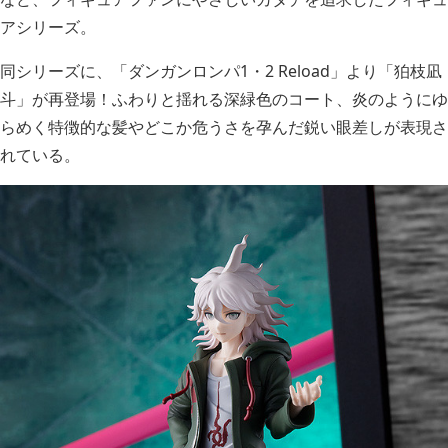
アシリーズ。
同シリーズに、「ダンガンロンパ1・2 Reload」より「狛枝凪
斗」が再登場！ふわりと揺れる深緑色のコート、炎のようにゆ
らめく特徴的な髪やどこか危うさを孕んだ鋭い眼差しが表現さ
れている。