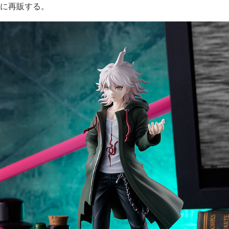
に再販する。