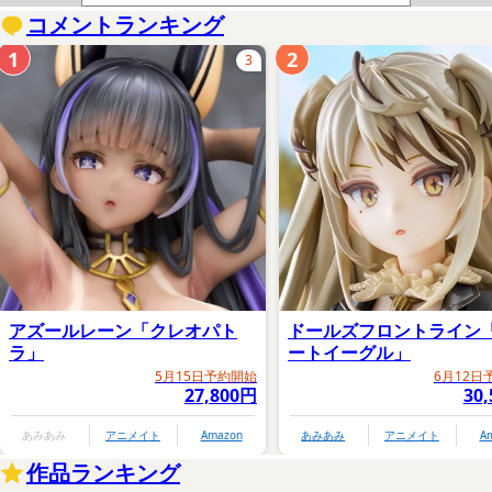
コメントランキング
1
2
3
アズールレーン「クレオパト
ドールズフロントライン
ラ」
ートイーグル」
5月15日予約開始
6月12日
27,800円
30
あみあみ
アニメイト
Amazon
あみあみ
アニメイト
A
作品ランキング