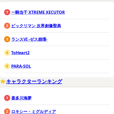
一騎当千 XTREME XECUTOR
ビックリマン 次界創像聖典
ランスVI -ゼス崩壊-
ToHeart2
PARA-SOL
キャラクターランキング
喜多川海夢
ロキシー・ミグルディア