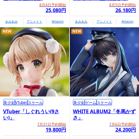
8月4日予約開始
8月5日予約開始
25,080円
26,180円
プレミアムバンダイ内商品購入ページ
あみあみ
アニメイト
Amazon
あみあみ
アニメイト
Amazon
NEW
NEW
美少女
VTuber
スケール
美少女
ゲーム
スケール
VTuber「しぐれうい(9さ
WHITE ALBUM2「冬馬かず
い)」
さ」
7月31日予約開始
7月6日予約開始
19,800円
24,200円