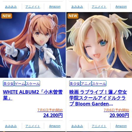
あみあみ
アニメイト
Amazon
あみあみ
アニメイト
Amazon
NEW
NEW
美少女
ゲーム
スケール
美少女
アニメ
スケール
WHITE ALBUM2「小木曽雪
映画 ラブライブ！蓮ノ空女
菜」
学院スクールアイドルクラ
ブ Bloom Garden
Party「大沢瑠璃乃」
7月6日予約開始
7月6日予約開始
24,200円
20,900円
あみあみ
アニメイト
Amazon
あみあみ
アニメイト
Amazon