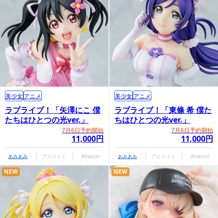
美少女
アニメ
美少女
アニメ
ラブライブ！「矢澤にこ 僕
ラブライブ！「東條 希 僕た
たちはひとつの光ver.」
ちはひとつの光ver.」
7月6日予約開始
7月6日予約開始
11,000円
11,000円
あみあみ
アニメイト
Amazon
あみあみ
アニメイト
Amazon
NEW
NEW