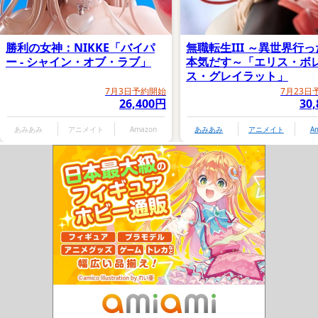
勝利の女神：NIKKE「バイパ
無職転生III ～異世界行
ー - シャイン・オブ・ラブ」
本気だす～「エリス・ボ
ス・グレイラット」
7月3日予約開始
7月23日
26,400円
30
あみあみ
アニメイト
Amazon
あみあみ
アニメイト
A