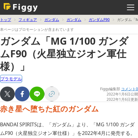
メ
ニ
ュ
ー
を
トップ
フィギュア
ガンダム
ガンダム
ガンダムF90
ガンダム「M
開
く
本ページはプロモーションが含まれています
ガンダム「MG 1/100 ガンダ
ムF90（火星独立ジオン軍仕
様）」
プラモデル
Figgy編集部
コメント0
2022年1月6日公開
2022年1月6日更新
赤き星へ堕ちた紅のガンダム
BANDAI SPIRITSは、「ガンダム」より、「MG 1/100 ガンダ
ムF90（火星独立ジオン軍仕様）」を2022年4月に発売する。