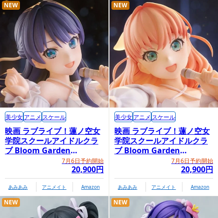
NEW
NEW
美少女
アニメ
スケール
美少女
アニメ
スケール
映画 ラブライブ！蓮ノ空女
映画 ラブライブ！蓮ノ空女
学院スクールアイドルクラ
学院スクールアイドルクラ
ブ Bloom Garden
ブ Bloom Garden
Party「村野さやか」
Party「日野下花帆」
7月6日予約開始
7月6日予約開始
20,900円
20,900円
あみあみ
アニメイト
Amazon
あみあみ
アニメイト
Amazon
NEW
NEW