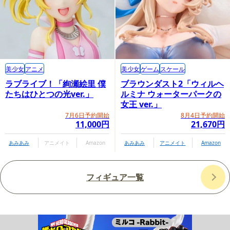
美少女
アニメ
美少女
ゲーム
スケール
ラブライブ！「絢瀬絵里 僕
ブラウンダスト2「ウィルヘ
たちはひとつの光ver.」
ルミナ ウォーターパークの
女王 ver.」
7月6日予約開始
8月4日予約開始
11,000円
21,670円
あみあみ
アニメイト
Amazon
あみあみ
アニメイト
Amazon
フィギュア一覧