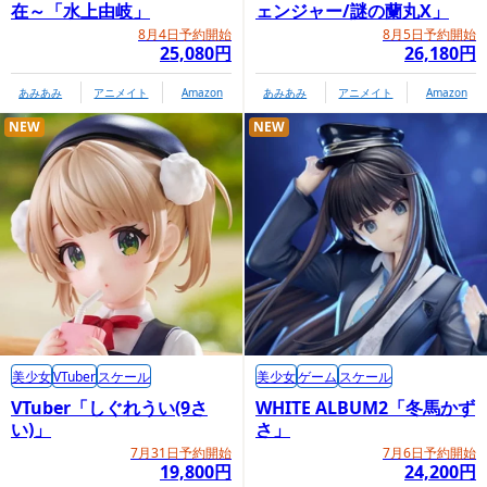
在～「水上由岐」
ェンジャー/謎の蘭丸X」
8月4日予約開始
8月5日予約開始
25,080円
26,180円
あみあみ
アニメイト
Amazon
あみあみ
アニメイト
Amazon
NEW
NEW
美少女
VTuber
スケール
美少女
ゲーム
スケール
VTuber「しぐれうい(9さ
WHITE ALBUM2「冬馬かず
い)」
さ」
7月31日予約開始
7月6日予約開始
19,800円
24,200円