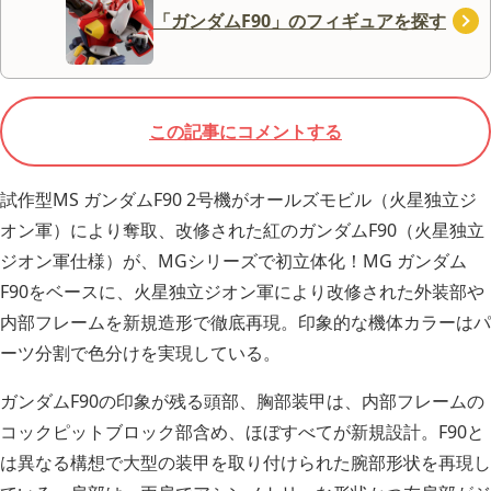
「ガンダムF90」のフィギュアを探す
この記事にコメントする
試作型MS ガンダムF90 2号機がオールズモビル（火星独立ジ
オン軍）により奪取、改修された紅のガンダムF90（火星独立
ジオン軍仕様）が、MGシリーズで初立体化！MG ガンダム
F90をベースに、火星独立ジオン軍により改修された外装部や
内部フレームを新規造形で徹底再現。印象的な機体カラーはパ
ーツ分割で色分けを実現している。
ガンダムF90の印象が残る頭部、胸部装甲は、内部フレームの
コックピットブロック部含め、ほぼすべてが新規設計。F90と
は異なる構想で大型の装甲を取り付けられた腕部形状を再現し