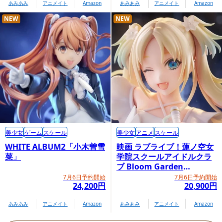
あみあみ
アニメイト
Amazon
あみあみ
アニメイト
Amazon
NEW
NEW
美少女
ゲーム
スケール
美少女
アニメ
スケール
WHITE ALBUM2「小木曽雪
映画 ラブライブ！蓮ノ空女
菜」
学院スクールアイドルクラ
ブ Bloom Garden
Party「大沢瑠璃乃」
7月6日予約開始
7月6日予約開始
24,200円
20,900円
あみあみ
アニメイト
Amazon
あみあみ
アニメイト
Amazon