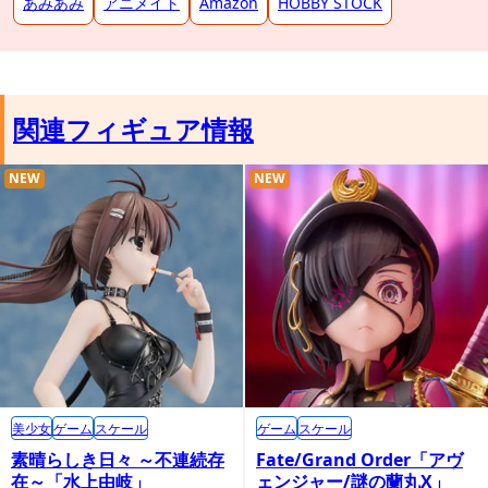
あみあみ
アニメイト
Amazon
HOBBY STOCK
関連フィギュア情報
NEW
NEW
美少女
ゲーム
スケール
ゲーム
スケール
素晴らしき日々 ～不連続存
Fate/Grand Order「アヴ
在～「水上由岐」
ェンジャー/謎の蘭丸X」