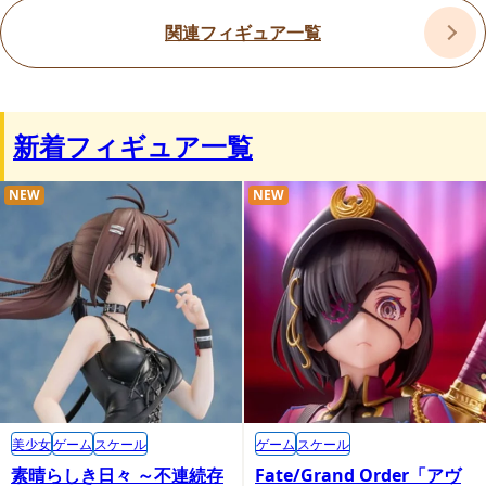
関連フィギュア一覧
新着フィギュア一覧
NEW
NEW
美少女
ゲーム
スケール
ゲーム
スケール
素晴らしき日々 ～不連続存
Fate/Grand Order「アヴ