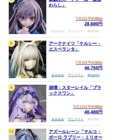
わらし」
7月3日予約開始
28,600円
あみあみ
アニメイト
Amazon
8
アークナイツ「ケルシー・
エスペランタ」
7月3日予約開始
46,750円
あみあみ
アニメイト
Amazon
9
崩壊：スターレイル「ブラ
ックスワン」
5月22日予約開始
40,480円
あみあみ
アニメイト
Amazon
10
アズールレーン「マルコ・
ポーロ ラブリー・ミリオー