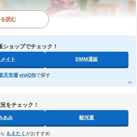
きを読む
販ショップでチェック！
ニメイト
DMM通販
楽天市場
viviON
で探す
状況をチェック！
みあみ
駿河屋
なら
もえたく
がおすすめ