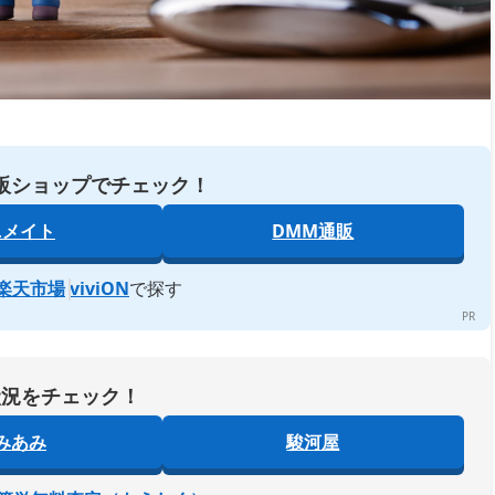
販ショップでチェック！
ニメイト
DMM通販
楽天市場
viviON
で探す
状況をチェック！
みあみ
駿河屋