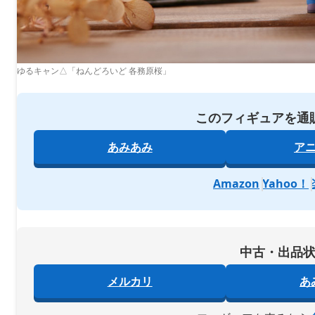
ゆるキャン△「ねんどろいど 各務原桜」
このフィギュアを通
あみあみ
ア
Amazon
Yahoo！
中古・出品
メルカリ
あ