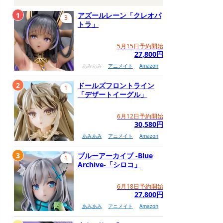
1
アズールレーン「クレオパ
3
トラ」
5月15日予約開始
27,800円
あみあみ
アニメイト
Amazon
2
ドールズフロントライン
1
「デザートイーグル」
6月12日予約開始
30,580円
あみあみ
アニメイト
Amazon
3
ブルーアーカイブ -Blue
1
Archive-「シロコ」
6月18日予約開始
27,800円
あみあみ
アニメイト
Amazon