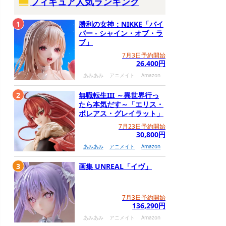
フィギュア人気ランキング
1
勝利の女神：NIKKE「バイ
パー - シャイン・オブ・ラ
ブ」
7月3日予約開始
26,400円
あみあみ
アニメイト
Amazon
2
無職転生III ～異世界行っ
たら本気だす～「エリス・
ボレアス・グレイラット」
7月23日予約開始
30,800円
あみあみ
アニメイト
Amazon
3
画集 UNREAL「イヴ」
7月3日予約開始
136,290円
あみあみ
アニメイト
Amazon