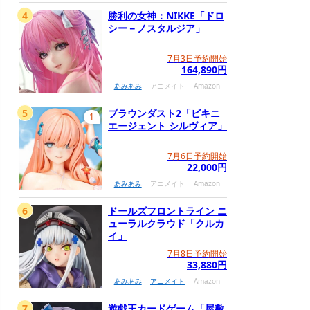
4
勝利の女神：NIKKE「ドロ
シー－ノスタルジア」
7月3日予約開始
164,890円
あみあみ
アニメイト
Amazon
5
ブラウンダスト2「ビキニ
1
エージェント シルヴィア」
7月6日予約開始
22,000円
あみあみ
アニメイト
Amazon
6
ドールズフロントライン ニ
ューラルクラウド「クルカ
イ」
7月8日予約開始
33,880円
あみあみ
アニメイト
Amazon
7
遊戯王カードゲーム「屋敷