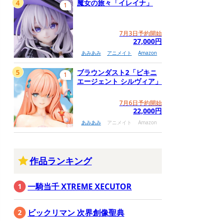
4
魔女の旅々「イレイナ」
1
7月3日予約開始
27,000円
あみあみ
アニメイト
Amazon
5
ブラウンダスト2「ビキニ
1
エージェント シルヴィア」
7月6日予約開始
22,000円
あみあみ
アニメイト
Amazon
作品ランキング
一騎当千 XTREME XECUTOR
ビックリマン 次界創像聖典