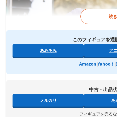
続
このフィギュアを通
あみあみ
ア
Amazon
Yahoo！
中古・出品
メルカリ
あ
フィギュアを売る