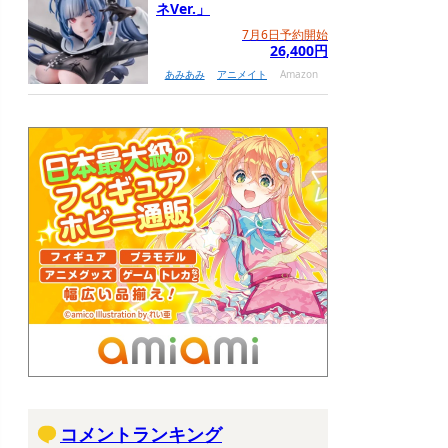
ネVer.」
7月6日予約開始
26,400円
あみあみ
アニメイト
Amazon
コメントランキング