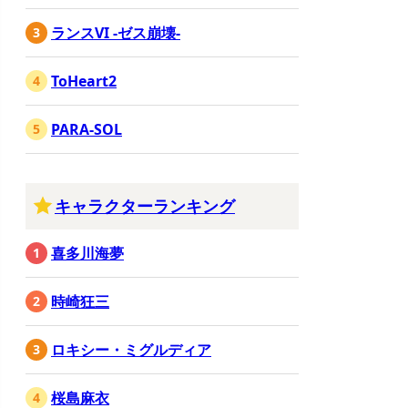
ランスVI -ゼス崩壊-
ToHeart2
PARA-SOL
キャラクターランキング
喜多川海夢
時崎狂三
ロキシー・ミグルディア
桜島麻衣