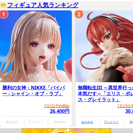
フィギュア人気ランキング
1
2
勝利の女神：NIKKE「バイパ
無職転生III ～異世界行
ー - シャイン・オブ・ラブ」
本気だす～「エリス・ボ
ス・グレイラット」
7月3日予約開始
7月23日
26,400円
30
あみあみ
アニメイト
Amazon
あみあみ
アニメイト
A