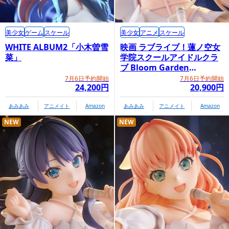
美少女
ゲーム
スケール
美少女
アニメ
スケール
WHITE ALBUM2「小木曽雪
映画 ラブライブ！蓮ノ空女
菜」
学院スクールアイドルクラ
ブ Bloom Garden
Party「大沢瑠璃乃」
7月6日予約開始
7月6日予約開始
24,200円
20,900円
あみあみ
アニメイト
Amazon
あみあみ
アニメイト
Amazon
NEW
NEW