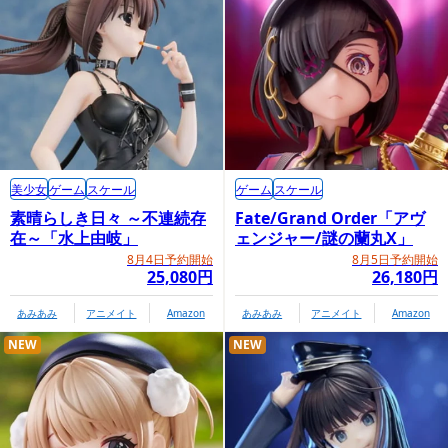
美少女
ゲーム
スケール
ゲーム
スケール
素晴らしき日々 ～不連続存
Fate/Grand Order「アヴ
在～「水上由岐」
ェンジャー/謎の蘭丸X」
8月4日予約開始
8月5日予約開始
25,080円
26,180円
あみあみ
アニメイト
Amazon
あみあみ
アニメイト
Amazon
NEW
NEW