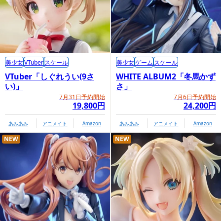
美少女
VTuber
スケール
美少女
ゲーム
スケール
VTuber「しぐれうい(9さ
WHITE ALBUM2「冬馬かず
い)」
さ」
7月31日予約開始
7月6日予約開始
19,800円
24,200円
あみあみ
アニメイト
Amazon
あみあみ
アニメイト
Amazon
NEW
NEW