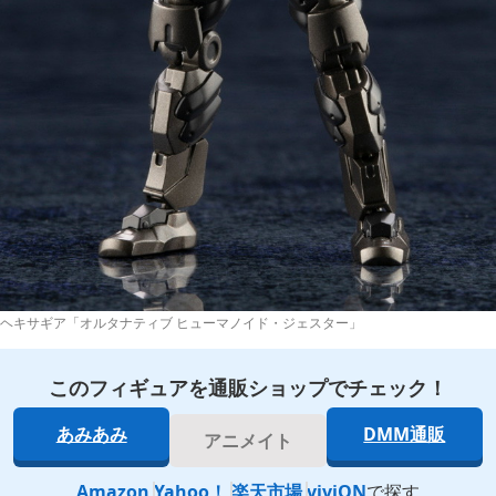
ヘキサギア「オルタナティブ ヒューマノイド・ジェスター」
このフィギュアを通販ショップでチェック！
あみあみ
DMM通販
アニメイト
Amazon
Yahoo！
楽天市場
viviON
で探す