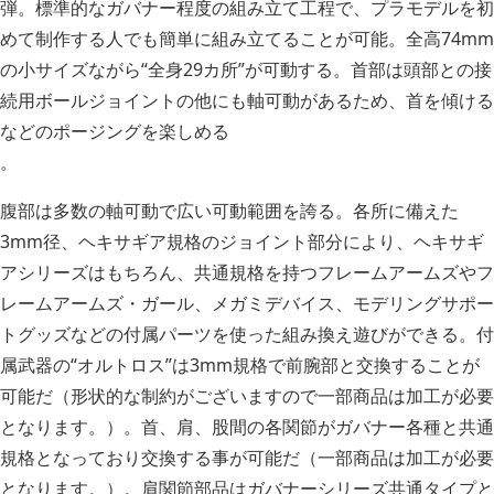
弾。標準的なガバナー程度の組み立て工程で、プラモデルを初
めて制作する人でも簡単に組み立てることが可能。全高74mm
の小サイズながら“全身29カ所”が可動する。首部は頭部との接
続用ボールジョイントの他にも軸可動があるため、首を傾ける
などのポージングを楽しめる
。
腹部は多数の軸可動で広い可動範囲を誇る。各所に備えた
3mm径、ヘキサギア規格のジョイント部分により、ヘキサギ
アシリーズはもちろん、共通規格を持つフレームアームズやフ
レームアームズ・ガール、メガミデバイス、モデリングサポー
トグッズなどの付属パーツを使った組み換え遊びができる。付
属武器の“オルトロス”は3mm規格で前腕部と交換することが
可能だ（形状的な制約がございますので一部商品は加工が必要
となります。）。首、肩、股間の各関節がガバナー各種と共通
規格となっており交換する事が可能だ（一部商品は加工が必要
となります。）。肩関節部品はガバナーシリーズ共通タイプと