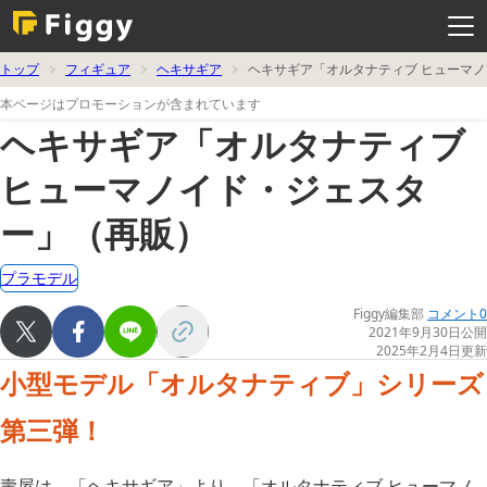
メ
ニ
ュ
ー
を
トップ
フィギュア
ヘキサギア
ヘキサギア「オルタナティブ ヒューマ
開
く
本ページはプロモーションが含まれています
ヘキサギア「オルタナティブ
ヒューマノイド・ジェスタ
ー」（再販）
プラモデル
Figgy編集部
コメント0
2021年9月30日公開
2025年2月4日更新
小型モデル「オルタナティブ」シリーズ
第三弾！
壽屋は、「ヘキサギア」より、「オルタナティブ ヒューマノ