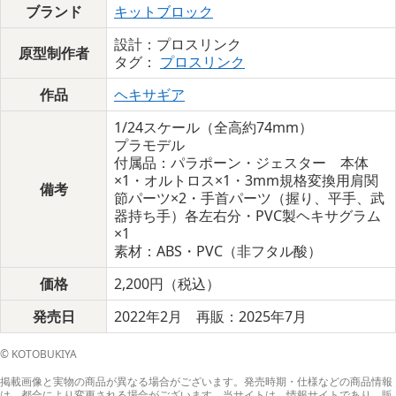
ブランド
キットブロック
設計：プロスリンク
原型制作者
タグ：
プロスリンク
作品
ヘキサギア
1/24スケール（全高約74mm）
プラモデル
付属品：パラポーン・ジェスター 本体
×1・オルトロス×1・3mm規格変換用肩関
備考
節パーツ×2・手首パーツ（握り、平手、武
器持ち手）各左右分・PVC製ヘキサグラム
×1
素材：ABS・PVC（非フタル酸）
価格
2,200円（税込）
発売日
2022年2月 再販：2025年7月
© KOTOBUKIYA
掲載画像と実物の商品が異なる場合がございます。発売時期・仕様などの商品情報
は、都合により変更される場合がございます。当サイトは、情報サイトであり、販