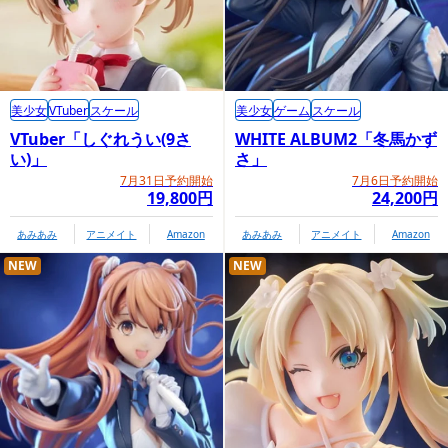
美少女
VTuber
スケール
美少女
ゲーム
スケール
VTuber「しぐれうい(9さ
WHITE ALBUM2「冬馬かず
い)」
さ」
商品情報ページ
7月31日予約開始
7月6日予約開始
19,800円
24,200円
https://www.kotobukiya.co.jp/product/detail/p4934054073
610/
あみあみ
アニメイト
Amazon
あみあみ
アニメイト
Amazon
NEW
NEW
コトブキヤオンラインショップ内商品購入ページ