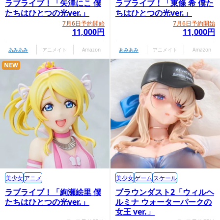
ラブライブ！「矢澤にこ 僕
ラブライブ！「東條 希 僕た
たちはひとつの光ver.」
ちはひとつの光ver.」
7月6日予約開始
7月6日予約開始
11,000円
11,000円
あみあみ
アニメイト
Amazon
あみあみ
アニメイト
Amazon
NEW
美少女
アニメ
美少女
ゲーム
スケール
ラブライブ！「絢瀬絵里 僕
ブラウンダスト2「ウィルヘ
たちはひとつの光ver.」
ルミナ ウォーターパークの
女王 ver.」