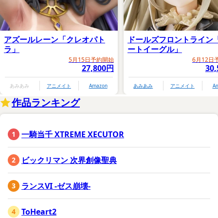
アズールレーン「クレオパト
ドールズフロントライン
ラ」
ートイーグル」
5月15日予約開始
6月12日
27,800円
30
あみあみ
アニメイト
Amazon
あみあみ
アニメイト
A
作品ランキング
一騎当千 XTREME XECUTOR
ビックリマン 次界創像聖典
ランスVI -ゼス崩壊-
ToHeart2