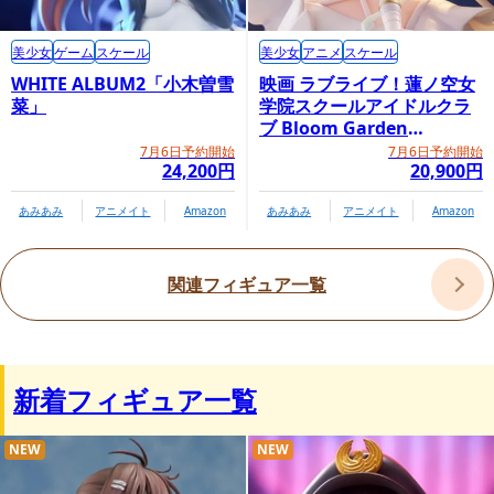
美少女
ゲーム
スケール
美少女
アニメ
スケール
WHITE ALBUM2「小木曽雪
映画 ラブライブ！蓮ノ空女
菜」
学院スクールアイドルクラ
ブ Bloom Garden
Party「大沢瑠璃乃」
7月6日予約開始
7月6日予約開始
24,200円
20,900円
あみあみ
アニメイト
Amazon
あみあみ
アニメイト
Amazon
関連フィギュア一覧
新着フィギュア一覧
NEW
NEW