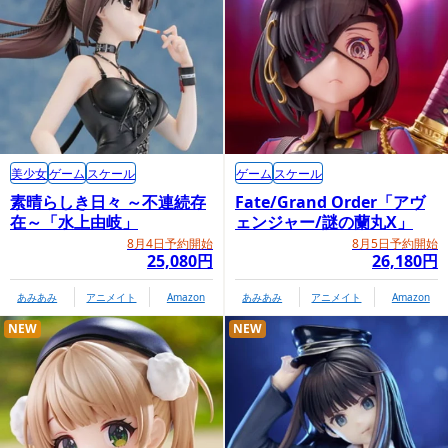
美少女
ゲーム
スケール
ゲーム
スケール
素晴らしき日々 ～不連続存
Fate/Grand Order「アヴ
在～「水上由岐」
ェンジャー/謎の蘭丸X」
8月4日予約開始
8月5日予約開始
25,080円
26,180円
あみあみ
アニメイト
Amazon
あみあみ
アニメイト
Amazon
NEW
NEW