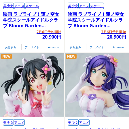
美少女
アニメ
スケール
美少女
アニメ
スケール
映画 ラブライブ！蓮ノ空女
映画 ラブライブ！蓮ノ空女
学院スクールアイドルクラ
学院スクールアイドルクラ
ブ Bloom Garden
ブ Bloom Garden
Party「村野さやか」
Party「日野下花帆」
7月6日予約開始
7月6日予約開始
20,900円
20,900円
あみあみ
アニメイト
Amazon
あみあみ
アニメイト
Amazon
NEW
NEW
美少女
アニメ
美少女
アニメ