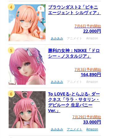
4
ブラウンダスト2「ビキニ
1
エージェント シルヴィア」
7月6日予約開始
22,000円
あみあみ
アニメイト
Amazon
5
勝利の女神：NIKKE「ドロ
シー－ノスタルジア」
7月3日予約開始
164,890円
あみあみ
アニメイト
Amazon
6
To LOVEる-とらぶる- ダー
クネス「ララ・サタリン・
デビルーク 生足バニー
Ver.」
7月29日予約開始
33,000円
あみあみ
アニメイト
Amazon