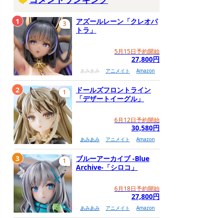
1
アズールレーン「クレオパ
3
トラ」
5月15日予約開始
27,800円
あみあみ
アニメイト
Amazon
2
ドールズフロントライン
1
「デザートイーグル」
6月12日予約開始
30,580円
あみあみ
アニメイト
Amazon
3
ブルーアーカイブ -Blue
1
Archive-「シロコ」
6月18日予約開始
27,800円
あみあみ
アニメイト
Amazon