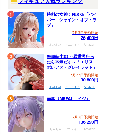
フィギュア人気ランキング
1
勝利の女神：NIKKE「バイ
パー - シャイン・オブ・ラ
ブ」
7月3日予約開始
26,400円
あみあみ
アニメイト
Amazon
2
無職転生III ～異世界行っ
たら本気だす～「エリス・
ボレアス・グレイラット」
7月23日予約開始
30,800円
あみあみ
アニメイト
Amazon
3
画集 UNREAL「イヴ」
7月3日予約開始
136,290円
あみあみ
アニメイト
Amazon