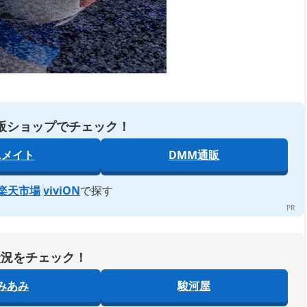
販ショップでチェック！
ニメイト
DMM通販
楽天市場
viviON
で探す
状況をチェック！
みあみ
駿河屋