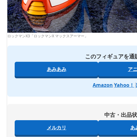
ロックマンX3「ロックマンX マックスアーマー」
このフィギュアを通
あみあみ
ア
Amazon
Yahoo！
中古・出品
メルカリ
あ