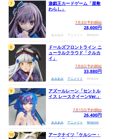
7
遊戯王カードゲーム「屋敷
わらし」
7月3日予約開始
28,600円
あみあみ
アニメイト
Amazon
8
ドールズフロントライン ニ
ューラルクラウド「クルカ
イ」
7月8日予約開始
33,880円
あみあみ
アニメイト
Amazon
9
アズールレーン「セントル
イス レースクイーンVer.」
7月15日予約開始
26,400円
あみあみ
アニメイト
Amazon
10
アークナイツ「ケルシー・