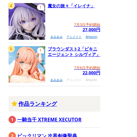
4
魔女の旅々「イレイナ」
1
7月3日予約開始
27,000円
あみあみ
アニメイト
Amazon
5
ブラウンダスト2「ビキニ
1
エージェント シルヴィア」
7月6日予約開始
22,000円
あみあみ
アニメイト
Amazon
作品ランキング
一騎当千 XTREME XECUTOR
ビックリマン 次界創像聖典