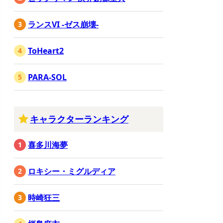
ランスVI -ゼス崩壊-
ToHeart2
PARA-SOL
キャラクターランキング
喜多川海夢
ロキシー・ミグルディア
時崎狂三