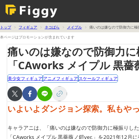
トップ
フィギュア
ネコぱら
メイプル
痛いのは嫌なので防御力に極振り
本ページはプロモーションが含まれています
痛いのは嫌なので防御力に
「CAworks メイプル 黒薔
美少女フィギュア
アニメフィギュア
スケールフィギュア
いよいよダンジョン探索。私もや
キャラアニは、「痛いのは嫌なので防御力に極振りした
「CAworks メイプル 黒薔薇ノ鎧ver.」を2021年12