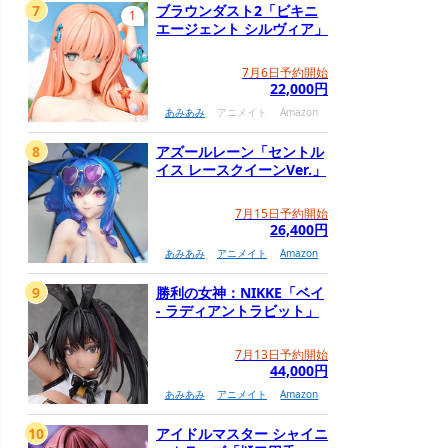
7
ブラウンダスト2「ビキニ
1
エージェント シルヴィア」
7月6日予約開始
22,000円
あみあみ
アニメイト
Amazon
8
アズールレーン「セントル
イス レースクイーンVer.」
7月15日予約開始
26,400円
あみあみ
アニメイト
Amazon
9
勝利の女神：NIKKE「ベイ
- ラディアントラビット」
7月13日予約開始
44,000円
あみあみ
アニメイト
Amazon
10
アイドルマスター シャイニ