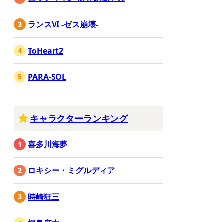
ランスVI -ゼス崩壊-
ToHeart2
PARA-SOL
キャラクターランキング
喜多川海夢
ロキシー・ミグルディア
時崎狂三