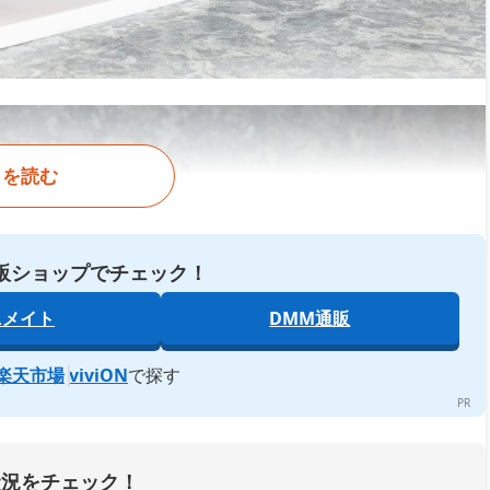
きを読む
販ショップでチェック！
ニメイト
DMM通販
楽天市場
viviON
で探す
状況をチェック！