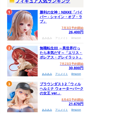
フィギュア人気ランキング
1
勝利の女神：NIKKE「バイ
パー - シャイン・オブ・ラ
ブ」
7月3日予約開始
26,400円
あみあみ
アニメイト
Amazon
2
無職転生III ～異世界行っ
たら本気だす～「エリス・
ボレアス・グレイラット」
7月23日予約開始
30,800円
あみあみ
アニメイト
Amazon
3
ブラウンダスト2「ウィル
ヘルミナ ウォーターパーク
の女王 ver.」
8月4日予約開始
21,670円
あみあみ
アニメイト
Amazon