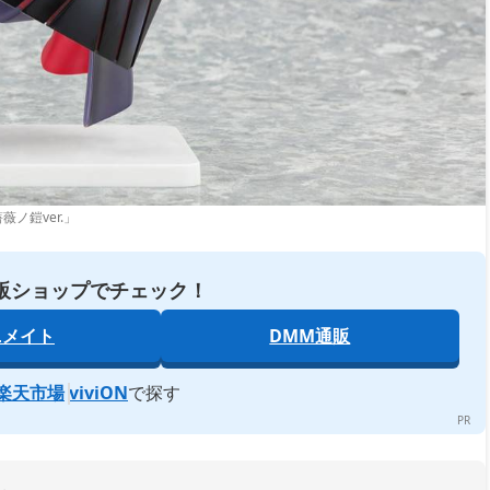
ノ鎧ver.」
販ショップでチェック！
ニメイト
DMM通販
楽天市場
viviON
で探す