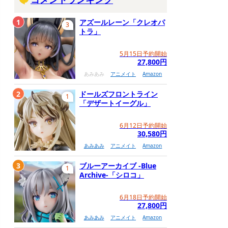
1
アズールレーン「クレオパ
3
トラ」
5月15日予約開始
27,800円
あみあみ
アニメイト
Amazon
2
ドールズフロントライン
1
「デザートイーグル」
6月12日予約開始
30,580円
あみあみ
アニメイト
Amazon
3
ブルーアーカイブ -Blue
1
Archive-「シロコ」
6月18日予約開始
27,800円
あみあみ
アニメイト
Amazon