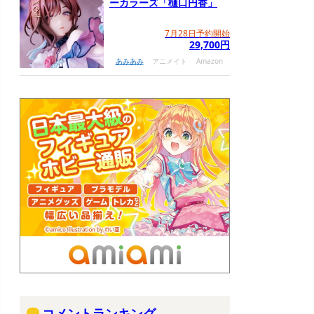
ーカラーズ「樋口円香」
7月28日予約開始
29,700円
あみあみ
アニメイト
Amazon
コメントランキング