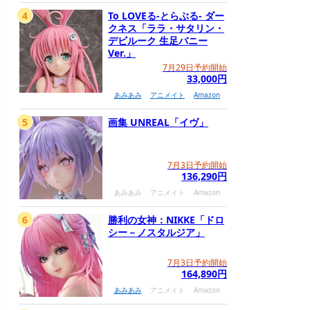
4
To LOVEる-とらぶる- ダー
クネス「ララ・サタリン・
デビルーク 生足バニー
Ver.」
7月29日予約開始
33,000円
あみあみ
アニメイト
Amazon
5
画集 UNREAL「イヴ」
7月3日予約開始
136,290円
あみあみ
アニメイト
Amazon
6
勝利の女神：NIKKE「ドロ
シー－ノスタルジア」
7月3日予約開始
164,890円
あみあみ
アニメイト
Amazon