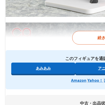
続
このフィギュアを通
あみあみ
ア
Amazon
Yahoo！
中古・出品