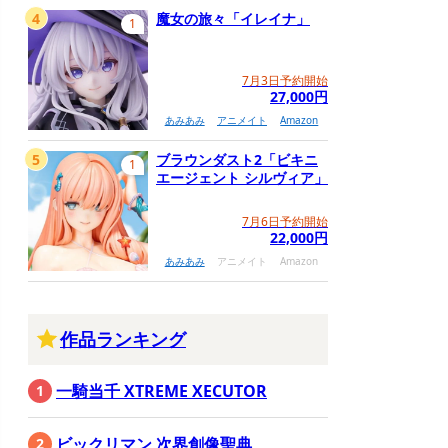
4
魔女の旅々「イレイナ」
1
7月3日予約開始
27,000円
あみあみ
アニメイト
Amazon
5
ブラウンダスト2「ビキニ
1
エージェント シルヴィア」
7月6日予約開始
22,000円
あみあみ
アニメイト
Amazon
作品ランキング
一騎当千 XTREME XECUTOR
ビックリマン 次界創像聖典