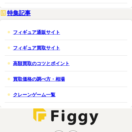
特集記事
フィギュア通販サイト
フィギュア買取サイト
高額買取のコツとポイント
買取価格の調べ方・相場
クレーンゲーム一覧