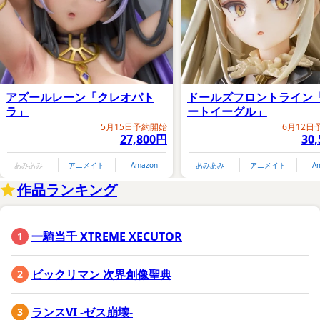
アズールレーン「クレオパト
ドールズフロントライン
ラ」
ートイーグル」
5月15日予約開始
6月12日
27,800円
30
あみあみ
アニメイト
Amazon
あみあみ
アニメイト
A
作品ランキング
一騎当千 XTREME XECUTOR
ビックリマン 次界創像聖典
ランスVI -ゼス崩壊-