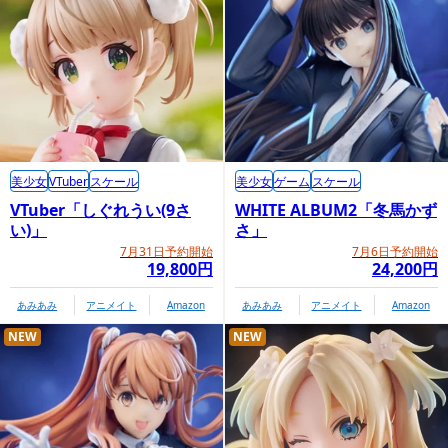
美少女
VTuber
スケール
美少女
ゲーム
スケール
VTuber「しぐれうい(9さ
WHITE ALBUM2「冬馬かず
い)」
さ」
7月31日予約開始
7月6日予約開始
19,800円
24,200円
あみあみ
アニメイト
Amazon
あみあみ
アニメイト
Amazon
NEW
NEW