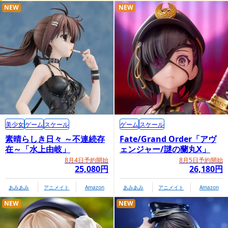
NEW
NEW
美少女
ゲーム
スケール
ゲーム
スケール
素晴らしき日々 ～不連続存
Fate/Grand Order「アヴ
在～「水上由岐」
ェンジャー/謎の蘭丸X」
8月4日予約開始
8月5日予約開始
25,080円
26,180円
あみあみ
アニメイト
Amazon
あみあみ
アニメイト
Amazon
NEW
NEW