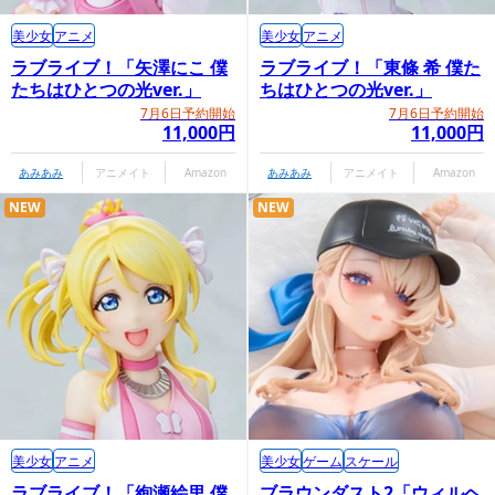
美少女
アニメ
美少女
アニメ
ラブライブ！「矢澤にこ 僕
ラブライブ！「東條 希 僕た
たちはひとつの光ver.」
ちはひとつの光ver.」
7月6日予約開始
7月6日予約開始
11,000円
11,000円
あみあみ
アニメイト
Amazon
あみあみ
アニメイト
Amazon
NEW
NEW
美少女
アニメ
美少女
ゲーム
スケール
ラブライブ！「絢瀬絵里 僕
ブラウンダスト2「ウィルヘ