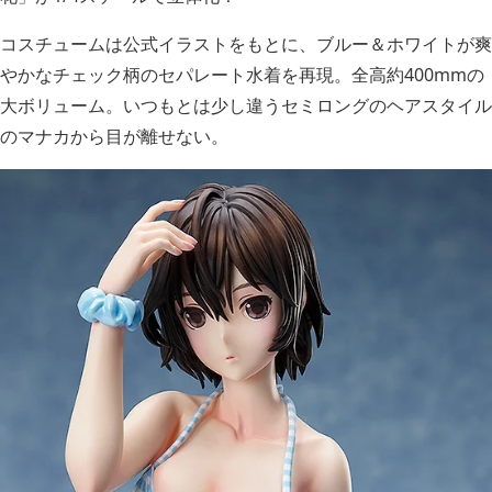
コスチュームは公式イラストをもとに、ブルー＆ホワイトが爽
やかなチェック柄のセパレート水着を再現。全高約400mmの
大ボリューム。いつもとは少し違うセミロングのヘアスタイル
のマナカから目が離せない。