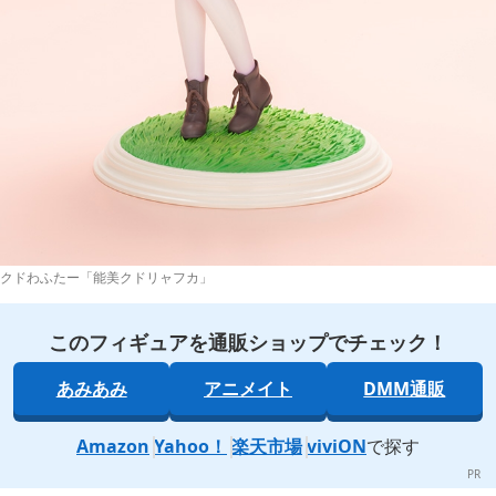
クドわふたー「能美クドリャフカ」
このフィギュアを通販ショップでチェック！
あみあみ
アニメイト
DMM通販
Amazon
Yahoo！
楽天市場
viviON
で探す